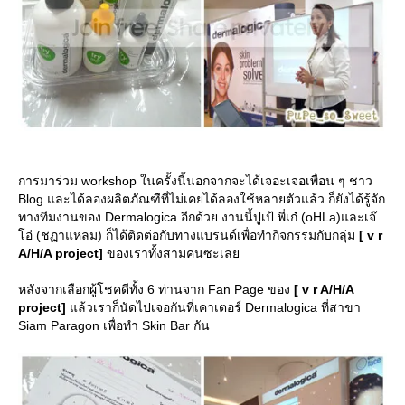
การมาร่วม workshop ในครั้งนี้นอกจากจะได้เจอะเจอเพื่อน ๆ ชาว
Blog และได้ลองผลิตภัณฑืที่ไม่เคยได้ลองใช้หลายตัวแล้ว ก็ยังได้รู้จัก
ทางทีมงานของ Dermalogica อีกด้วย งานนี้ปูเป้ พี่เก๋ (oHLa)และเจ๊
อ๋ (ชฏาแหลม) ก็ได้ติดต่อกับทางแบรนด์เพื่อทำกิจกรรมกับกลุ่ม
[ v r
A/H/A project]
ของเราทั้งสามคนซะเล
หลังจากเลือกผู้โชคดีทั้ง 6 ท่านจาก Fan Page ของ
[ v r A/H/A
project]
ล้วเราก็นัดไปเจอกันที่เคาเตอร์ Dermalogica ที่สาขา
Siam Paragon เพื่อทำ Skin Bar กัน