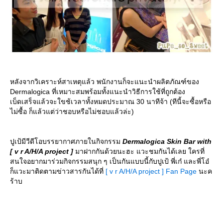
หลังจากวิเคราะห์สาเหตุแล้ว พนักงานก็จะแนะนำผลิตภัณฑ์ของ
Dermalogica ที่เหมาะสมพร้อมทั้งแนะนำวิธีการใช้ที่ถูกต้อง
เบ็ดเสร็จแล้วจะใขช้เวลาทั้งหมดประมาณ 30 นาทีจ้า (ทีนี้จะซื้อหรือ
ไม่ซื้อ ก็แล้วแต่ว่าชอบหรือไม่ชอบแล้วล่ะ)
ปูเป้มีวีดีโอบรรยากาศภายในกิจกรรม
Dermalogica Skin Bar with
[ v r A/H/A project ]
มาฝากกันด้วยนะฮะ แวะชมกันได้เลย ใครที่
สนใจอยากมาร่วมกิจกรรมสนุก ๆ เป็นกันแบบนี้กับปูเป้ พี่เก๋ และพี่โอ๋
ก็แวะมาติดตามข่าวสารกันได้ที่
[ v r A/H/A project ] Fan Page
นะค
ร้าบ