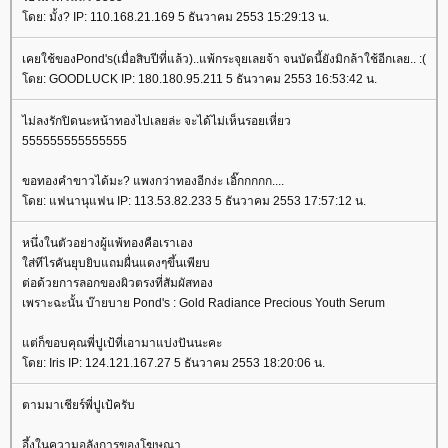
ดย: มั้ง? IP: 110.168.21.169 5 ธันวาคม 2553 15:29:13 น.
เคยใช้ของPond's(เมื่อสิบปีที่แล้ว)..แพ้กระจุยเลยจ้า จนบัดนี้ยังมิกล้าใช้อีกเลย.. :(
ดย: GOODLUCK IP: 180.180.95.211 5 ธันวาคม 2553 16:53:42 น.
ไม่ลงรักปิดนะหน้าทองไปเลยล่ะ จะได้ไม่เห็นรอยเหี่ยว
555555555555555
ขอทองคำขาวได้มะ? แพงกว่าทองอีกง่ะ เอิ๊กกกกก....
ดย: แฟนานุแฟน IP: 113.53.82.233 5 ธันวาคม 2553 17:57:12 น.
หนึ่งในตัวอย่างผู้แพ้ทองคือเราเอง
ส่ทีไรคันยุบยิบแถมผื่นแดงๆขึ้นเพียบ
ต่อด้วยการลอกของผิวตรงที่สัมผัสทอง
เพราะฉะนั้น บ๊ายบาย Pond's : Gold Radiance Precious Youth Serum
ต่ก็ขอบคุณพี่ปูเป้ที่เอามาแบ่งปันนะคะ
ดย: Iris IP: 124.121.167.27 5 ธันวาคม 2553 18:20:06 น.
ตามมาเชียร์พี่ปูเป้ครับ
อึ้งในความอลังการของโฆษณา