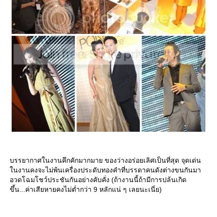
บรรยากาศในงานคึกคักมากมาย ของว่างอร่อยเลิศเป็นที่สุด จุดเด่น
นงานคงจะไม่พ้นเครื่องประดับทองคำที่บรรดาคนดังต่างขนกันมา
อวดโฉมโชว์ประชันกันอย่างคับคั่ง (ถ้างานนี้ถ้ามีการปล้นเกิด
ขึ้น...ค่าเสียหายคงไม่ต่ำกว่า 9 หลักแน่ ๆ เลยนะเนี่ย)