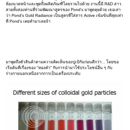
ห้องนวดหน้าและพูดถึงผลิตภัณฑืโดยรวมไปด้วย งานนี้มี R&D สาว
สวยทั้งสองท่านที่ร่วมพัฒณาสูตรของ Pond's มาพูดคุยด้วย เธอเล่า
ว่า Pond's Gold Radiance เป็นสูตรที่ใส่สาร Active เข้มข้นที่สุดเท่า
ที่ Pond's เคยทำมาเลยจ้า
มาพูดถึงตัวสินค้าตามความคิดเห็นของปูเป้กันก่อนดีกว่า... โดยขอ
เริ่มต้นที่เรื่องของ "ทองคำ" กับการนำมาใช้ประโยชน์อื่น ๆ กับ
ร่างกายนอกเหนือจากการเป็นเครื่องประดับ