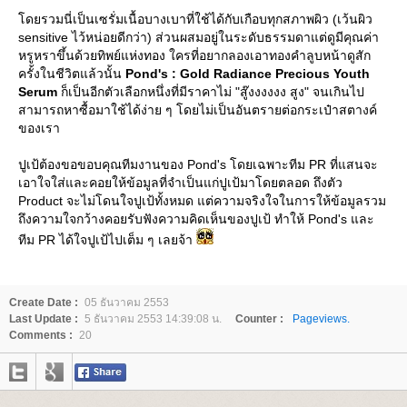
ดยรวมนี่เป็นเซรั่มเนื้อบางเบาที่ใช้ได้กับเกือบทุกสภาพผิว (เว้นผิว
sensitive ไว้หน่อยดีกว่า) ส่วนผสมอยู่ในระดับธรรมดาแต่ดูมีคุณค่า
หรูหราขึ้นด้วยทิพย์แห่งทอง ใครที่อยากลองเอาทองคำลูบหน้าดูสัก
ครั้งในชีวิตแล้วนั้น
Pond's : Gold Radiance Precious Youth
Serum
ก็เป็นอีกตัวเลือกหนึ่งที่มีราคาไม่ "สู๊งงงงงง สูง" จนเกินไป
สามารถหาซื้อมาใช้ได้ง่าย ๆ โดยไม่เป็นอันตรายต่อกระเป๋าสตางค์
ของเรา
ปูเป้ต้องขอขอบคุณทีมงานของ Pond's โดยเฉพาะทีม PR ที่แสนจะ
เอาใจใส่และคอยให้ข้อมูลที่จำเป็นแก่ปูเป้มาโดยตลอด ถึงตัว
Product จะไม่โดนใจปูเป้ทั้งหมด แต่ความจริงใจในการให้ข้อมูลรวม
ถึงความใจกว้างคอยรับฟังความคิดเห็นของปูเป้ ทำให้ Pond's และ
ทีม PR ได้ใจปูเป้ไปเต็ม ๆ เลยจ้า
Create Date :
05 ธันวาคม 2553
Last Update :
5 ธันวาคม 2553 14:39:08 น.
Counter :
Pageviews.
Comments :
20