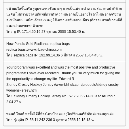
หน้าผมใสขึ้นครับ รูขุมขนกระชับมากๆ อาจเป็นเพราะทำความสะอาดหน้าดีด้ว
นะคับ ไม่ทราบว่าคนที่แพ้นี่การทำความสะอาดเป็นอย่างไร ถ้าไม่สะอาดจริงมัน
จะหมักหมม เหมือนถังขยะหนะ( ใช้เฉพาะเซรั่มอย่างเดียว )ดีกว่าแบรนด์เกาหลีที่
พงกว่าหลายเท่าตัวมาก
ดย: g IP: 171.4.50.16 27 ตุลาคม 2555 15:53:40 น.
New Pond's Gold Radiance replica bags
replica bags //www.itbag-china.com
ดย: replica bags IP: 192.99.14.36 6 มีนาคม 2557 15:04:45 น.
Your program was excellent and was the most positive and productive
program that I have ever received. I thank you so very much for giving me
the opportunity to change my life. Edward R.
Sidney Crosby Hockey Jersey //www.bhl-uk.com/products/sidney-crosby-
womens-jersey.html
ดย: Sidney Crosby Hockey Jersey IP: 157.7.205.214 30 ตุลาคม 2557
2:04:27 น.
พอนด์ โกลด์ หาซื้อได้ที่ห้างไหนบ้างคะ อยู่ใกล้ฟิวเจอรืรังสิตค่ะ.ขอบคุณค่ะ
ดย: รุ่งฤทัย IP: 58.11.242.236 3 ตุลาคม 2558 12:15:13 น.