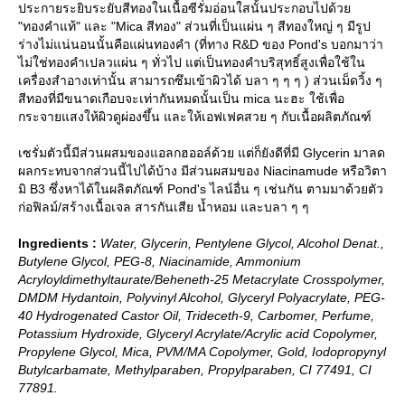
ประกายระยิบระยับสีทองในเนื้อซีรั่มอ่อนใสนั้นประกอบไปด้ว
"ทองคำแท้" และ "Mica สีทอง" ส่วนที่เป็นแผ่น ๆ สีทองใหญ่ ๆ มีรูป
ร่างไม่แน่นอนนั้นคือแผ่นทองคำ (ที่ทาง R&D ของ Pond's บอกมาว่า
ไม่ใช่ทองคำเปลวแผ่น ๆ ทั่วไป แต่เป็นทองคำบริสุทธิ์สูงเพื่อใช้ใน
เครื่องสำอางเท่านั้น สามารถซึมเข้าผิวได้ บลา ๆ ๆ ๆ ) ส่วนเม็ดวิ้ง ๆ
สีทองที่มีขนาดเกือบจะเท่ากันหมดนั้นเป็น mica นะฮะ ใช้เพื่อ
กระจายแสงให้ผิวดูผ่องขึ้น และให้เอฟเฟคสวย ๆ กับเนื้อผลิตภัณฑ์
เซรั่มตัวนี้มีส่วนผสมของแอลกฮออล์ด้วย แต่ก็ยังดีที่มี Glycerin มาลด
ผลกระทบจากส่วนนี้ไปได้บ้าง มีส่วนผสมของ Niacinamude หรือวิตา
มิ B3 ซึ่งหาได้ในผลิตภัณฑ์ Pond's ไลน์อื่น ๆ เช่นกัน ตามมาด้วยตัว
ก่อฟิลม์/สร้างเนื้อเจล สารกันเสีย น้ำหอม และบลา ๆ ๆ
Ingredients :
Water, Glycerin, Pentylene Glycol, Alcohol Denat.,
Butylene Glycol, PEG-8, Niacinamide, Ammonium
Acryloyldimethyltaurate/Beheneth-25 Metacrylate Crosspolymer,
DMDM Hydantoin, Polyvinyl Alcohol, Glyceryl Polyacrylate, PEG-
40 Hydrogenated Castor Oil, Trideceth-9, Carbomer, Perfume,
Potassium Hydroxide, Glyceryl Acrylate/Acrylic acid Copolymer,
Propylene Glycol, Mica, PVM/MA Copolymer, Gold, Iodopropynyl
Butylcarbamate, Methylparaben, Propylparaben, CI 77491, CI
77891.