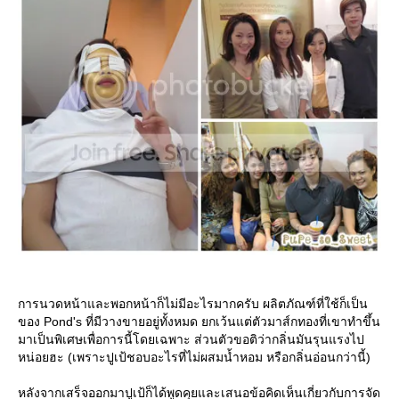
การนวดหน้าและพอกหน้าก็ไม่มีอะไรมากครับ ผลิตภัณฑ์ที่ใช้ก็เป็น
ของ Pond's ที่มีวางขายอยู่ทั้งหมด ยกเว้นแต่ตัวมาส์กทองที่เขาทำขึ้น
มาเป็นพิเศษเพื่อการนี้โดยเฉพาะ ส่วนตัวขอติว่ากลิ่นมันรุนแรงไป
หน่อยฮะ (เพราะปูเป้ชอบอะไรที่ไม่ผสมน้ำหอม หรือกลิ่นอ่อนกว่านี้)
หลังจากเสร็จออกมาปูเป้ก็ได้พูดคุยและเสนอข้อคิดเห็นเกี่ยวกับการจัด