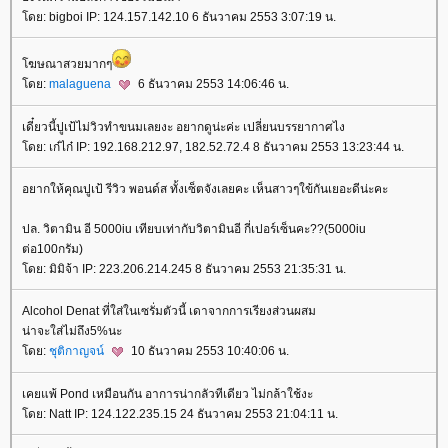
ดย: bigboi IP: 124.157.142.10 6 ธันวาคม 2553 3:07:19 น.
ฆษณาสวยมากๆ
ดย:
malaguena
6 ธันวาคม 2553 14:06:46 น.
เดี๋ยวนี้ปูเป้ไม่วิวทำขนมเลยงะ อยากดูน่ะค่ะ เปลี่ยนบรรยากาศไง
ดย: เก๋ไก๋ IP: 192.168.212.97, 182.52.72.4 8 ธันวาคม 2553 13:23:44 น.
อยากให้คุณปูเป้ รีวิว พอนด์ส ทั้งเซ็ตจังเลยคะ เห็นสาวๆใข้กันเยอะดีน่ะคะ
ปล. วิตามิน อี 5000iu เทียบเท่ากับวิตามินอี กี่เปอร์เซ็นคะ??(5000iu
ต่อ100กรัม)
ดย: มิมิจ้า IP: 223.206.214.245 8 ธันวาคม 2553 21:35:31 น.
Alcohol Denat ที่ใส่ในเซรั่มตัวนี้ เดาจากการเรียงส่วนผสม
น่าจะใส่ไม่ถึง5%นะ
ดย:
ชุติกาญจน์
10 ธันวาคม 2553 10:40:06 น.
เคยแพ้ Pond เหมือนกัน อาการน่ากลัวทีเดียว ไม่กล้าใช้งะ
ดย: Natt IP: 124.122.235.15 24 ธันวาคม 2553 21:04:11 น.