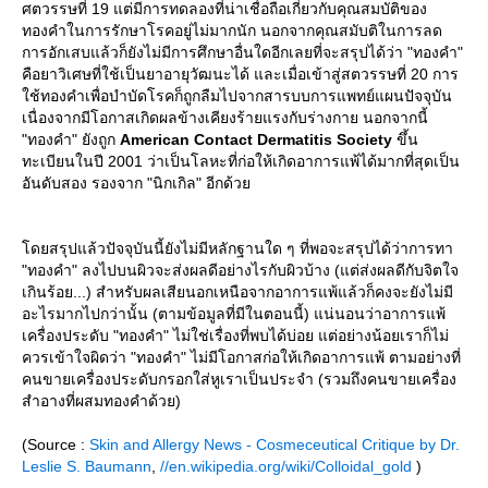
ศตวรรษที่ 19 แต่มีการทดลองที่น่าเชื่อถือเกี่ยวกับคุณสมบัติของ
ทองคำในการรักษาโรคอยู่ไม่มากนัก นอกจากคุณสมับติในการลด
การอักเสบแล้วก็ยังไม่มีการศึกษาอื่นใดอีกเลยที่จะสรุปได้ว่า "ทองคำ"
คือยาวิเศษที่ใช้เป็นยาอายุวัฒนะได้ และเมื่อเข้าสู่สตวรรษที่ 20 การ
ช้ทองคำเพื่อบำบัดโรคก็ถูกลืมไปจากสารบบการแพทย์แผนปัจจุบัน
เนื่องจากมีโอกาสเกิดผลข้างเคียงร้ายแรงกับร่างกาย นอกจากนี้
"ทองคำ" ยังถูก
American Contact Dermatitis Society
ขึ้น
ทะเบียนในปี 2001 ว่าเป็นโลหะที่ก่อให้เกิดอาการแพ้ได้มากที่สุดเป็น
อันดับสอง รองจาก "นิกเกิล" อีกด้ว
ดยสรุปแล้วปัจจุบันนี้ยังไม่มีหลักฐานใด ๆ ที่พอจะสรุปได้ว่าการทา
"ทองคำ" ลงไปบนผิวจะส่งผลดีอย่างไรกับผิวบ้าง (แต่ส่งผลดีกับจิตใจ
เกินร้อย...) สำหรับผลเสียนอกเหนือจากอาการแพ้แล้วก็คงจะยังไม่มี
อะไรมากไปกว่านั้น (ตามข้อมูลที่มีในตอนนี้) แน่นอนว่าอาการแพ้
เครื่องประดับ "ทองคำ" ไม่ใช่เรื่องที่พบได้บ่อย แต่อย่างน้อยเราก็ไม่
ควรเข้าใจผิดว่า "ทองคำ" ไม่มีโอกาสก่อให้เกิดอาการแพ้ ตามอย่างที่
คนขายเครื่องประดับกรอกใส่หูเราเป็นประจำ (รวมถึงคนขายเครื่อง
สำอางที่ผสมทองคำด้วย)
(Source :
Skin and Allergy News - Cosmeceutical Critique by Dr.
Leslie S. Baumann
,
//en.wikipedia.org/wiki/Colloidal_gold
)