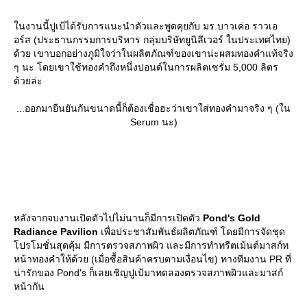
นงานนี้ปูเป้ได้รับการแนะนำตัวและพูดคุยกับ มร.บาวเค่อ ราวเอ
อร์ส (ประธานกรรมการบริหาร กลุ่มบริษัทยูนิลีเวอร์ ในประเทศไทย)
ด้วย เขาบอกอย่างภูมิใจว่าในผลิตภัณฑ์ของเขาน่ะผสมทองคำแท้จริง
ๆ นะ โดยเขาใช้ทองคำถึงหนึ่งปอนด์ในการผลิตเซรั่ม 5,000 ลิตร
ด้วยล่ะ
...ออกมายืนยันกันขนาดนี้ก็ต้องเชื่อฮะว่าเขาใส่ทองคำมาจริง ๆ (ใน
Serum นะ)
หลังจากจบงานเปิดตัวไปไม่นานก็มีการเปิดตัว
Pond's Gold
Radiance Pavilion
เพื่อประชาสัมพันธ์ผลิตภัณฑ์ โดยมีการจัดชุด
ปรโมชั่นสุดคุ้ม มีการตรวจสภาพผิว และมีการทำทรีตเม้นต์มาสก์ท
หน้าทองคำให้ด้วย (เมื่อซื้อสินค้าครบตามเงื่อนไข) ทางทีมงาน PR ที่
น่ารักของ Pond's ก็เลยเชิญปูเป้มาทดลองตรวจสภาพผิวและมาสก์
หน้ากัน