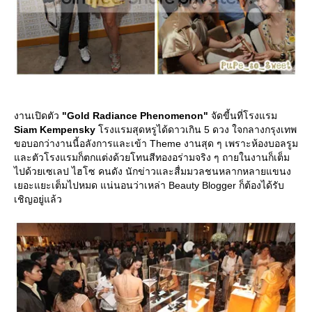
งานเปิดตัว
"Gold Radiance Phenomenon"
จัดขี้นที่โรงแรม
Siam Kempensky
รงแรมสุดหรูได้ดาวเกิน 5 ดวง ใจกลางกรุงเทพ
ขอบอกว่างานนี้อลังการและเข้า Theme งานสุด ๆ เพราะห้องบอลรูม
ละตัวโรงแรมก็ตกแต่งด้วยโทนสีทองอร่ามจริง ๆ ถายในงานก็เต็ม
ไปด้วยเซเลป ไฮโซ คนดัง นักข่าวและสื่มมวลชนหลากหลายแขนง
เยอะแยะเต็มไปหมด แน่นอนว่าเหล่า Beauty Blogger ก็ต้องได้รับ
เชิญอยู่แล้ว