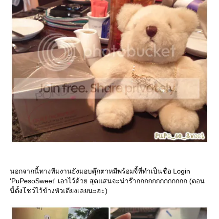
นอกจากนี้ทางทีมงานยังมอบตุ๊กตาหมีพร้อมจี้ที่ทำเป็นชื่อ Login
'PuPesoSweet' เอาไว้ด้วย สุดแสนจะน่าร๊ากกกกกกกกกกกกก (ตอน
นี้ตั้งโชว์ไว้ข้างหัวเตียงเลยนะฮะ)