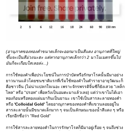
(อานุภาคของทองคำขนาดเล็กจะออกมาเป็นสีแดง อานุภาคที่ใหญ่
ขึ้นจะเป็นสีม่วงนะฮะ แต่หากอานุภาคเล็กกว่า 2 นาโนเมตรขึ้นไป
มันก็จะเกือบใสเลยล่ะ...)
การใช้ทองคำเพื่อประโยชน์ในการบำบัดหรือรักษาโรคนั้นมีมาอย่าง
าวนานแล้วโดยชนชาติแรกที่เริ่มใช้ทองคำในตำรายาอายุวัฒนะก็
คือชาวจีน (ไม่น่าแปลกใจเนอะ เพราะจักรพรรดิจิ๋นซีก็ยังเสวย "เหล็ก
ไหล" หรือ "ปรอท" เพื่อหวังเป็นอมตะมาแล้วเลย) แต่ว่าเขาไมได้เอา
ทองก้อนหรือทองแผ่นมากินเป็นยานะ เขาใช้เป็นสารละลายทองคำ
หรือ
'Colloidal Gold'
ดยอาณุภาคของทองคำที่แขวนลอยอยู่ใน
สารละลายนั้นมีขนาดเล็กมาก ๆ จนเป็นลักษณะของน้ำสีแดง ๆ หรือ
เรียกอีกชื่อว่า "Red Gold"
การใช้สารละลายทองคำในการรักษาโรคก็มีมาอยู่เรื่อย ๆ จนถึงช่วง