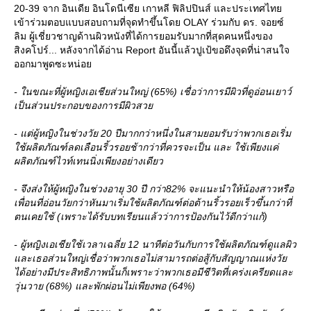
20-39 จาก อินเดีย อินโดนีเซีย เกาหลี ฟิลิปปินส์ และประเทศไท
เข้าร่วมตอบแบบสอบถามที่จุดทำขึ้นโดย OLAY ร่วมกับ ดร. จอยซ์
ลิม ผู้เชี่ยวชาญด้านผิวหนังที่ได้การยอมรับมากที่สุดคนหนึ่งของ
สิงคโปร์... หลังจากได้อ่าน Report อันนี้แล้วปูเป้ขอดึงจุดที่น่าสนใจ
ออกมาพูดซะหน่อ
- ในขณะที่ผู้หญิงเอเชียส่วนใหญ่ (65%) เชื่อว่าการมีผิวที่ดูอ่อนเยาว์
เป็นส่วนประกอบของการมีผิวสว
- แต่ผู้หญิงในช่วงวัย 20 ปีมากกว่าหนึ่งในสามยอมรับว่าพวกเธอเริ่ม
ช้ผลิตภัณฑ์ลดเลือนริ้วรอยช้ากว่าที่ควรจะเป็น และ ใช้เพียงแค่
ผลิตภัณฑ์ไวท์เทนนิ่งเพียงอย่างเดียว
- จึงส่งให้ผู้หญิงในช่วงอายุ 30 ปี กว่า82% จะแนะนำให้น้องสาวหรือ
เพื่อนที่อ่อนวัยกว่าหันมาเริ่มใช้ผลิตภัณฑ์ต่อต้านริ้วรอยเร็วขึ้นกว่าที่
ตนเคยใช้ (เพราะได้รับบทเรียนแล้วว่าการป้องกันไว้ดีกว่าแก้)
- ผู้หญิงเอเชียใช้เวลาเฉลี่ย 12 นาทีต่อวันกับการใช้ผลิตภัณฑ์ดูแลผิว
ละเธอส่วนใหญ่เชื่อว่าพวกเธอไม่สามารถต่อสู้กับสัญญาณแห่งวั
ได้อย่างมีประสิทธิภาพนั้นก็เพราะว่าพวกเธอมีชีวิตที่เคร่งเครียดและ
วุ่นวาย (68%) และพักผ่อนไม่เพียงพอ (64%)