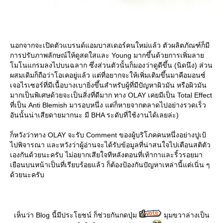
นอกจากจะเปิดตัวแบรนด์แอมบาสเดอร์คนใหม่แล้ว ตัวผลิตภัณฑ์ก็มี
การปรับภาพลักษณ์ให้ดูสดใสและ Young มากขึ้นด้วยการเพิ่มลา
มโนแกรมลงไปบนฉลาก ซึ่งส่วนตัวนั้นก็มองว่าดูดีขึ้น (นิดนึง) ส่วน
ผสมเดิมก็ถือว่าโอเคอยู่แล้ว แต่ที่อยากจะให้เพิ่มเติมขึ้นมาคือมอนซ์
เจอไรเซอร์ที่มีเนื้อบางเบายิ่งขึ้นสำหรับผู้ที่มีปัญหาผิวมัน หรือผิวมัน
มากเป็นพิเศษด้วยจะเป็นสิ่งที่ดีมาก ทาง OLAY เคยมีเป็น Total Effect
ที่เป็น Anti Blemish มารอบหนึ่ง แต่ก็หายจากตลาดไปอย่างรวดเร็ว
อันนั้นน่าเสียดายมากนะ มี BHA ระดับที่ใช้งานได้เลยล่ะ)
ก็หวังว่าทาง OLAY จะรับ Comment ของผู้บริโภคคนหนึ่งอย่างปูเป้
ไปพิจารณา และหวังว่าผู้อ่านจะได้รับข้อมูลที่น่าสนใจไปเตือนสติตัว
เองกันด้วยนะครับ ไม่อยากเสียใจทีหลังตอนที่เท้ากาและริ้วรอยมา
เยือนบนหน้าเป็นที่เรียบร้อยแล้ว ก็ต้องป้องกันปัญหาเหล่านี้แต่เนิ่น ๆ
ด้วยนะครับ
เห็นว่า Blog นี้มีประโยชน์ ก็ช่วยกันกดปุ่ม
มุมขวาล่างเป็น