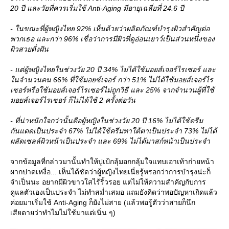
20 ปี และวัยที่ควรเริ่มใช้ Anti-Aging มีอายุเฉลี่ยที่ 24.6 ปี
- ในขณะที่ผู้หญิงไทย 92% เห็นด้วยว่าผลิตภัณฑ์บำรุงผิวสำคัญต่อ
พวกเธอ และกว่า 96% เชื่อว่าการมีผิวที่ดูอ่อนเยาว์เป็นส่วนหนึ่งของ
ผิวสวยดั่งฝัน
- แต่ผู้หญิงไทยในช่วงวัย 20 ปี 34% ไม่ได้ใช้มอยส์เจอร์ไรเซอร์ และ
นจำนวนคน 66% ที่ใช้มอยซ์เจอร์ กว่า 51% ไม่ได้ใช้มอยส์เจอร์ไร
เซอร์หรือใช้มอยส์เจอร์ไรเซอร์ไม่ถูกวิธี และ 25% จากจำนวนผู้ที่ใช้
มอยส์เจอร์ไรเซอร์ ก็ไม่ได้ใช้ 2 ครั้งต่อวัน
- ที่น่าหนักใจกว่านั้นคือผู้หญิงในช่วงวัย 20 ปี 16% ไม่ได้ใช้ครีม
กันแดดเป็นประจำ 67% ไม่ได้ใช้ครีมทาใต้ตาเป็นประจำ 73% ไม่ได้
ผลัดเซลล์ผิวหน้าเป็นประจำ และ 69% ไม่ได้มาสก์หน้าเป็นประจำ
จากข้อมูลที่กล่าวมานั้นทำให้ปูเป้กลุ้มอกกลุ้มใจแทบเอาเท้าก่ายหน้า
ผากปาดเหงื่อ... เห็นได้ชัดว่าผู้หญิงไทยเนี่ยรู้หรอกว่าการบำรุงน่ะก็
จำเป็นนะ อยากมีผิวขาวใสไร้ริ้วรอย แต่ไม่ให้ความสำคัญกับการ
ดูแลตัวเองเป็นประจำ ไม่ทำสม่ำเสมอ แถมยังคิดว่าพอปัญหาเกิดแล้ว
ค่อยมาเริ่มใช้ Anti-Aging ก็ยังไม่สาย (แล้วพอรู้ตัวว่าสายก็นึก
เสียดายว่าทำไมไม่ใช้มาแต่เนิ่น ๆ)