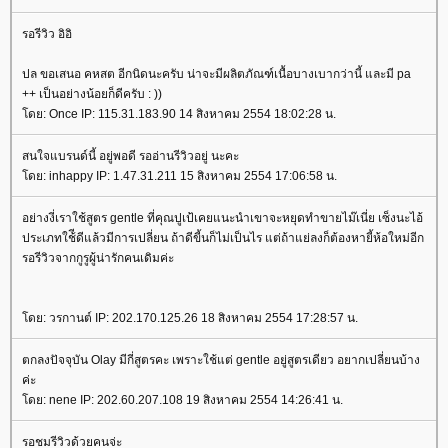
รอรีวิว อิอิ
ปล ขอเสนอ คหสต อีกนิดนะครับ น่าจะมีผลิตภัณฑ์เนื้อบางเบากว่านี้ และมี pa
++ เป็นอย่างน้อยก็ดีครับ : ))
ดย: Once IP: 115.31.183.90 14 สิงหาคม 2554 18:02:28 น.
สนใจแบรนด์นี้ อยู่พอดี รออ่านรีวิวอยู่ นะคะ
ดย: inhappy IP: 1.47.31.211 15 สิงหาคม 2554 17:06:58 น.
อย่างงี่เราใช้สูตร gentle ที่คุณปูเป้เคยแนะนำเขาจะหยุดทำขายไม๊เนี่ย เซ็งนะไอ้
ประเภทใช้ีดีแล้วมีการเปลี่ยน ถ้าดีขี้นก็ไม่เป็นไร แต่ถ้าแย่ลงก็ต้องหายี้ห้อใหม่อีก
รอรีวิวจากกูรูผู้น่ารักคนเดิมค่ะ
ดย: วรกานต์ IP: 202.170.125.26 18 สิงหาคม 2554 17:28:57 น.
ตกลงปัจจุบัน Olay มีกี่สูตรคะ เพราะใช้แต่ gentle อยู่สูตรเดียว อยากเปลี่ยนบ้าง
ค่ะ
ดย: nene IP: 202.60.207.108 19 สิงหาคม 2554 14:26:41 น.
รอชมรีวิวด้วยคนจ่ะ