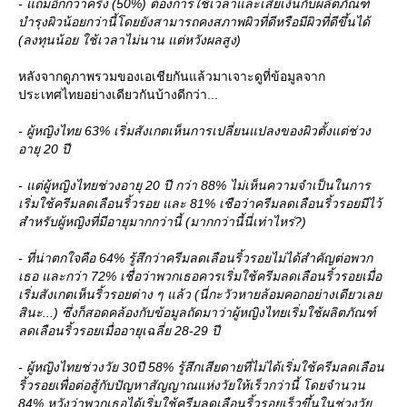
- แถมอีกกว่าครึ่ง (50%) ต้องการใช้เวลาและเสียเงินกับผลิตภัณฑ์
บำรุงผิวน้อยกว่านี้โดยยังสามารถคงสภาพผิวที่ดีหรือมีผิวที่ดีขึ้นได้
(ลงทุนน้อย ใช้เวลาไม่นาน แต่หวังผลสูง)
หลังจากดูภาพรวมของเอเชียกันแล้วมาเจาะดูที่ข้อมูลจาก
ประเทศไทยอย่างเดียวกันบ้างดีกว่า...
- ผู้หญิงไทย 63% เริ่มสังเกตเห็นการเปลี่ยนแปลงของผิวตั้งแต่ช่วง
อายุ 20 ปี
- แต่ผู้หญิงไทยช่วงอายุ 20 ปี กว่า 88% ไม่เห็นความจำเป็นในการ
เริ่มใช้ครีมลดเลือนริ้วรอย และ 81% เชือว่าครีมลดเลือนริ้วรอยมีไว้
สำหรับผู้หญิงที่มีอายุมากกว่านี้ (มากกว่านี้นี่เท่าไหร่?)
- ที่น่าตกใจคือ 64% รู้สึกว่าครีมลดเลือนริ้วรอยไม่ได้สำคัญต่อพวก
เธอ และกว่า 72% เชื่อว่าพวกเธอควรเริ่มใช้ครีมลดเลือนริ้วรอยเมื่อ
เริ่มสังเกตเห็นริ้วรอยต่าง ๆ แล้ว (นี่กะวัวหายล้อมคอกอย่างเดียวเล
สินะ...) ซึ่งก็สอดคล้องกับข้อมูลถัดมาว่าผู้หญิงไทยเริ่มใช้ผลิตภัณฑ์
ลดเลือนริ้วรอยเมื่ออายุเฉลี่ย 28-29 ปี
- ผู้หญิงไทยช่วงวัย 30ปี 58% รู้สึกเสียดายที่ไม่ได้เริ่มใช้ครีมลดเลือน
ริ้วรอยเพื่อต่อสู้กับปัญหาสัญญาณแห่งวัยให้เร็วกว่านี้ โดยจำนวน
84% หวังว่าพวกเธอได้เริ่มใช้ครีมลดเลือนริ้วรอยเร็วขึ้นในช่วงวั