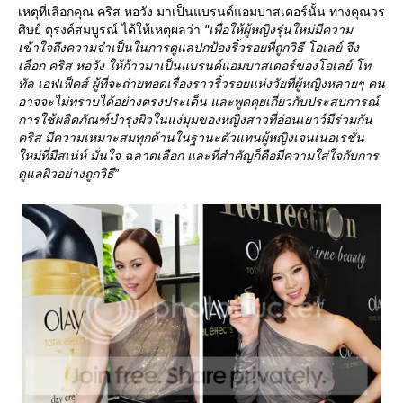
เหตุที่เลิอกคุณ คริส หอวัง มาเป็นแบรนด์แอมบาสเดอร์นั้น ทางคุณวร
ศิษย์ ตุรงค์สมบูรณ์ ได้ให้เหตุผลว่า
"เพื่อให้ผู้หญิงรุ่นใหม่มีความ
เข้าใจถึงความจำเป็นในการดูแลปกป้องริ้วรอยที่ถูกวิธี โอเลย์ จึง
เลือก คริส หอวัง ให้ก้าวมาเป็นแบรนด์แอมบาสเดอร์ของโอเลย์ โท
ทัล เอฟเฟ็คส์ ผู้ที่จะถ่ายทอดเรื่องราวริ้วรอยแห่งวัยที่ผู้หญิงหลายๆ คน
อาจจะไม่ทราบได้อย่างตรงประเด็น และพูดคุยเกี่ยวกับประสบการณ์
การใช้ผลิตภัณฑ์บำรุงผิวในแง่มุมของหญิงสาวที่อ่อนเยาว์มีร่วมกัน
คริส มีความเหมาะสมทุกด้านในฐานะตัวแทนผู้หญิงเจนเนอเรชั่น
หม่ที่มีสเน่ห์ มั่นใจ ฉลาดเลือก และที่สำคัญก็คือมีความใส่ใจกับการ
ดูแลผิวอย่างถูกวิธี”