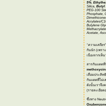
Kong
5%
,
Ethylhe
Silica,
Butyl
[Event] "รีวิว ผิวนุ่มกับโดฟ ครีมอาบน้ำ"
PEG-100 Stea
Phosphate, 
[Event] We Choose Prius "The Eco-Exclusive
Dimethicone/
Trip" กรุงเทพฯ - เกาะช้าง
Acrylates/C1
Butylene Gly
[Event] Panasonic Beauty - Beauty of
Methacrylate
Empowerment
Acetate, Asco
[Event] Sulwhasoo Brand History
[Event] SK-II Beauty Workshop by Marie
“ความเสถียร”
Clair
กันนัก (เพราะ
[Event] Jo Malone : Blackberry & Bay
เนื่องจากเห็นว
[Events] The New Pantene for Long Lasting
Result
สารกันแดดที่
methoxycin
[Events] Estée Lauder : Advance Night
Repair - 30 Years of Innovation
เสื่อมประสิทธ
กันแดดที่ไม่
[Trip] "NOKIA N9 เม้าท์มันส์"
ดังนั้นเราจึ
"Dove Journey to Nourish Your Relationship"
(รายละเอียดอ
with Dove Nourishing Oil Care
OLAY Total Effect - Reflection of True Beauty
ซึ่งทาง Neut
Oxybenzon
สุขภาพผิว 5 มิติของผิวสวยกระจ่างใสแบบ SK-