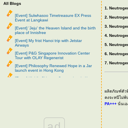
All Blogs
1. Neutroge
[Event] Sulwhasoo Timetreasure EX Press
2. Neutroge
Event at Langkawi
3. Neutroge
[Event] 'Jeju' the Heaven Island and the birth
place of Innisfree
4. Neutroge
[Event] My frist Hanoi trip with Jetstar
5. Neutroge
Airways
[Event] P&G Singapore Innovation Center
6. Neutroge
Tour with OLAY Regenerist
7. Neutroge
[Event] Philosophy Renewed Hope in a Jar
launch event in Hong Kong
[Event] Kiehl's Skincare Symposium in Korea
[Event] SK-II Skin Destiny Decoded in
Shanghai
ผลิตภัณฑ์ตัวท
คงจะหนีไม่พ้
[Event] Sulwhasoo Thailand 2nd Anniversary
trip in Korea
PA+++
นั่นเอ
[Event] SK-II Beauty Wonderland in
Singapore
ad
[Event] Nivea Sassy Day