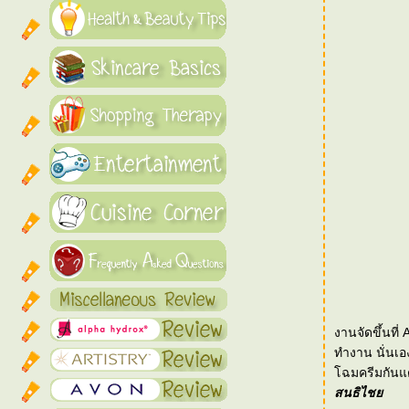
งานจัดขึ้นที
ทำงาน นั่นเ
ฉมครีมกันแด
สนธิไช