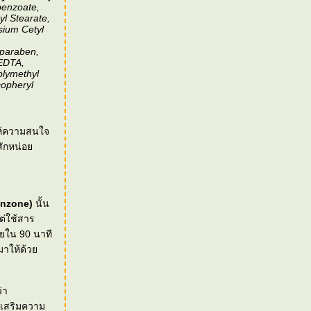
benzoate,
yl Stearate,
sium Cetyl
lparaben,
 EDTA,
olymethyl
copheryl
้ให้ความสนใจ
นสักหน่อ
enzone)
นั้น
แต่ใช้สาร
ายใน 90 นาที
รมาให้ด้ว
่า
วยเสริมความ