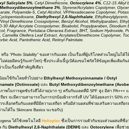
xyl Salicylate 5%
, Cetyl Dimethicone,
Octocrylene 4%
, C12-15 Alkyl 
 Methoxydibenzoylmethane 3%
, Styrene/Acrylates Copolymer, Glycer
rate, Polyamide-5, Cetyl Alcohol, VP/Hexadecaene Copolymer, Potas
Cyclopentasiloxane,
Diethylhexyl 2,6-Naphthalate
, Ethylhexylglycerin,
Vinyl Dimethicone Crosspolymer, Benzyl Alcohol, Methylparaben, Ethy
0-30 Alkyl Acrylate Crosspolymer, Bisabolol, Propylparaben, Disodium
col, Fragrance, Portulaca Oleracea Extract, BHT, Sodium Hydroxide, P
, Camellia Oleifera Leaf Extract, Acrylates/Dimethicone Copolymer, To
rbic Acid, Pantothenic Acid, Retinyl Palmitate.
หรือ
“Photo Stability”
ของสารกันแดด เป็นเรื่องที่ผู้บริโภคส่วนใหญ่ไม่ได
ไม่ค่อยมีคนรู้กันเท่าไหร่) ซึ่งประเด็นนี้ปูเป้ต้องขอโฟกัสให้ข้อมูลเพิ่มเติมกั
่าเป็นเรื่องที่สำคัญทีเดียว
นิยมใช้กันโดยทั่วไปอย่าง
Ethylhexyl Methoxycinnamate / Octyl
namate (Octinoxate)
ละ
Butyl Methoxydibenzoylmethane (Avob
ิภาพในการดูดซับรังสีได้ง่าย(มาก ๆ) ครีมกันแดดที่มี SPF สูง มีค่า PA+++ 
เสถียร จะมีความสามารถในการปกป้องผิวจากรังสี UV ได้น้อยลงกว่า 50% ภ
งควรเลือกครีมกันแดดที่มีมีความเสถียร หรือมีส่วนผสมที่ช่วยเสริมความเสถีย
่านได้ใน Skincare Basics นะขอรับ)
rogena ได้ใช้เทคโนโลยี
Helioplex
ซึ่งเป็นการรวมตัวกันของส่วนผสมที่ชื่อว
e
กับ
Diethylhexyl 2,6-Naphthalate (DENH)
ละ
Octocrylene
เพื่อช่