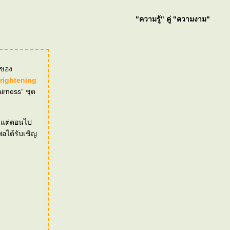
"ความรู้" คู่ "ความงาม"
่ของ
rightening
irness” ชุด
ั้งแต่ตอนไป
พอได้รับเชิญ