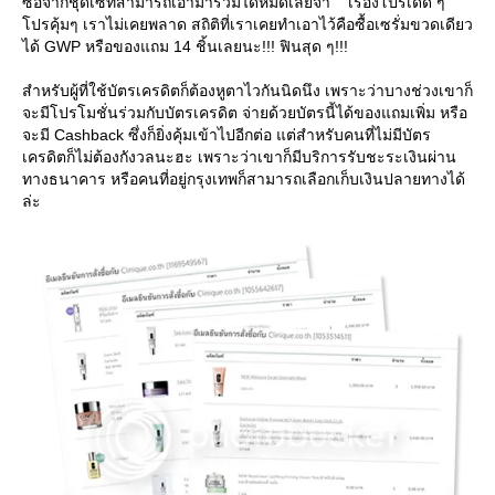
ซื้อจากชุดเซ็ทสามารถเอามาร่วมได้หมดเลยจ้า เรื่องโปรเด็ด ๆ
ปรคุ้มๆ เราไม่เคยพลาด สถิติที่เราเคยทำเอาไว้คือซื้อเซรั่มขวดเดียว
ได้ GWP หรือของแถม 14 ชิ้นเลยนะ!!! ฟินสุด ๆ!!!
สำหรับผู้ที่ใช้บัตรเครดิตก็ต้องหูตาไวกันนิดนึง เพราะว่าบางช่วงเขาก็
จะมีโปรโมชั่นร่วมกับบัตรเครดิต จ่ายด้วยบัตรนี้ได้ของแถมเพิ่ม หรือ
จะมี Cashback ซึ่งก็ยิ่งคุ้มเข้าไปอีกต่อ แต่สำหรับคนที่ไม่มีบัตร
เครดิตก็ไม่ต้องกังวลนะฮะ เพราะว่าเขาก็มีบริการรับชะระเงินผ่าน
ทางธนาคาร หรือคนที่อยู่กรุงเทพก็สามารถเลือกเก็บเงินปลายทางได้
ล่ะ