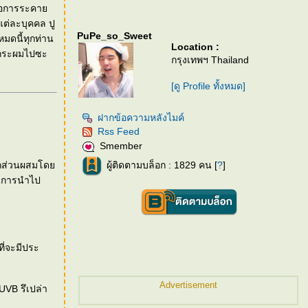
จก่อการระคา
แต่ละบุคคล ปู
PuPe_so_Sweet
หมดนี้ทุกท่าน
Location :
ับกระผมไปซะ
กรุงเทพฯ Thailand
[ดู Profile ทั้งหมด]
ฝากข้อความหลังไมค์
Rss Feed
Smember
จากส่วนผสมโด
ผู้ติดตามบล็อก : 1829 คน [
?
]
์ในการนำไป
ี่จะมีประ
Advertisement
UVB รึเปล่า