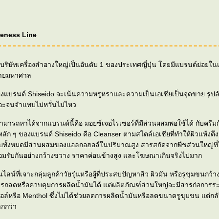
reness Line
บริษัทเครื่องสำอางใหญ่เป็นอันดับ 1 ของประเทศญี่ปุ่น โดยมีแบรนด์ย่อยในเค
ายมหาศาล
ามหรูหราและความเป็นเอเชียเป็นจุดขาย รูปลักษณ์มีไลน์
ะจนจำแทบไม่หวั่นไม่ไหว
ุณสามารถหาได้จากแบรนด์นี้คือ มอยซ์เจอไรเซอร์ที่มีส่วนผสมพอใช้ได้ กับครีมก
มีส่วนผสมของแอลกอฮอล์ในปริมาณสูง สารสกัดจากพืชส่วนใหญ่ที่ใช้ยังไม่มีการ
รับกันอย่างกว้างขวาง ราคาค่อนข้างสูง และโฆษณาเกินจริงไปมาก
ไลน์ที่เจาะกลุ่มลูกค้าวัยรุ่นหรือผู้ที่ประสบปัญหาสิว ผิวมัน หรือรูขุมขนกว้
ถลดหรือควบคุมการผลิตน้ำมันได้ แต่ผลิตภัณฑ์ส่วนใหญ่จะมีสารก่อการร
ล์หรือ Menthol ซึ่งไม่ได้ช่วยลดการผลิตน้ำมันหรือลดขนาดรูขุมขน แต่กลั
ากกว่า