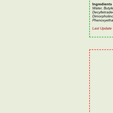
Ingredients 
Water, Butyl
Decyltetrade
Dimorpholin
Phenoxyetha
Last Update 