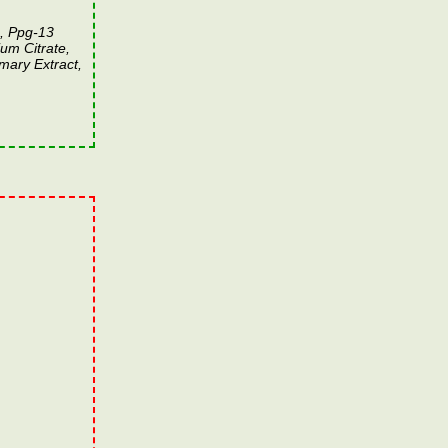
4, Ppg-13
um Citrate,
ary Extract,