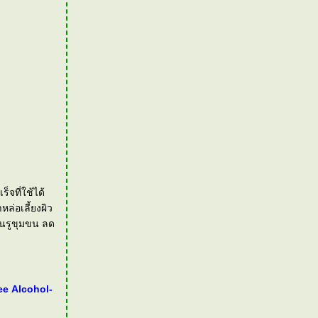
จที่ใช้ได้
ล่อเลี้ยงผิว
ันรูขุมขน ลด
ee Alcohol-