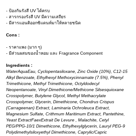
- ป้องกันรังสี UV ได้ครบ
- สารกรองรังสี UV มีความเสถียร
- มีสารแอนติออกซิแดนท์มาให้หลายชนิด
Cons :
- ราคาแพง (มาก ๆ)
- มีส่วนผสมของน้ำหอม และ Fragrance Component
Ingredients :
WaterAquaEau, Cyclopentasiloxane, Zinc Oxide (10%), C12-15
Alkyl Benzoate, Ethylhexyl Methoxycinnamate (7.5%), Phenyl
Trimethicone, Methyl Trimethicone, Octyldodecyl
Neopentanoate, Vinyl Dimethicone/Methicone Silsesquioxane
Crosspolymer, Butylene Glycol, Methyl Methacrylate
Crosspolymer, Glycerin, Dimethicone, Chondrus Crispus
(Carrageenan) Extract, Laminaria Ochroleuca Extract,
Magnesium Sulfate, Crithmum Maritimum Extract, Pantethine,
Yeast ExtractFaexExtrait De Levure , Malachite, Cetyl
PEG/PPG-10/1 Dimethicone, Ethylhexylglycerin, Lauryl PEG-9
Polydimethylsiloxyethyl Dimethicone, Caprylic/Capric