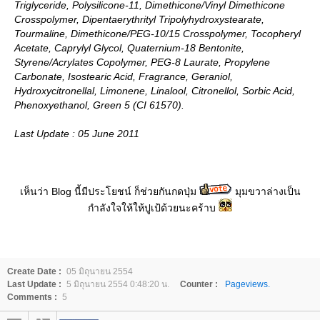
Triglyceride, Polysilicone-11, Dimethicone/Vinyl Dimethicone
Crosspolymer, Dipentaerythrityl Tripolyhydroxystearate,
Tourmaline, Dimethicone/PEG-10/15 Crosspolymer, Tocopheryl
Acetate, Caprylyl Glycol, Quaternium-18 Bentonite,
Styrene/Acrylates Copolymer, PEG-8 Laurate, Propylene
Carbonate, Isostearic Acid, Fragrance, Geraniol,
Hydroxycitronellal, Limonene, Linalool, Citronellol, Sorbic Acid,
Phenoxyethanol, Green 5 (CI 61570).
Last Update : 05 June 2011
เห็นว่า Blog นี้มีประโยชน์ ก็ช่วยกันกดปุ่ม
มุมขวาล่างเป็น
กำลังใจให้ให้ปูเป้ด้วยนะคร้าบ
Create Date :
05 มิถุนายน 2554
Last Update :
5 มิถุนายน 2554 0:48:20 น.
Counter :
Pageviews.
Comments :
5