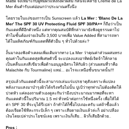
Matte จึงเหมาะกับผู้ที่มีผิวแห้งถึงผิวผสม กลิ่นจะคล้าย Creme de La
Mer ต้นตำรับแต่อ่อนกว่าประมาณครึ่งนึง
ดยรวมในแง่ของการเป็น Sunscreen แล้ว
La Mer : 'Blanc De La
Mer' The SPF 30 UV Protecting Fluid SPF 30/PA++
ก็ถือว่าเป็น
กันแดดที่ดีอีกตัวหนึ่ง แต่หากคุณสมบัติที่กล่าวมายังฟังดูธรรมดาไป
ทำไมชั้นต้องจ่ายเงินถึง 3,500 บาทเพื่อ Value Added ที่สามารถหา
ได้ในผลิตภัณฑ์กันแดดที่ดีตัวอื่น ๆ ทั่วไปด้วยล่ะ?
งั้นมาลองฟังคำเคลมเพิ่มเติมจากทาง La Mer ว่าคุณค่าส่วนผสมทรง
คุณค่าในกันแดดสุดพิเศษตัวนี้ จะแปลงแสงอาทิตย์เจิดจ้าให้กลา
เป็นคลื่นแสงสีเขียวเพื่อต้านอนุมูลอิสระให้กับผิว (ส่วนผสมที่วาคือ
Malachite กับ Tourmaline) แหม่... อะไรจะเหนือชั้นขนาดนั้น!!!
สรุปแล้วกันแดดตัวนี้จะสามารถเล่นแร่แปรธาตุสังเคราะห์แปลง
พลังงานแสงมาบำรุงผิวได้จริงหรือไม่นั้น ปูเป้ว่าทุกท่านไม่ต้องคิดให้
ปวดหัว แค่ลองถามตัวเองดูละกันว่ามีงบประมาณมากพอที่จะทา
กันแดดตัวนี้ในปริมาณ 1.5 ml ทั่วหน้าต่อการใช้หนึ่งครั้ง เพื่อให้ได้
ค่า SPF 30 ที่ระบุได้รึเปล่า ถ้าทำได้ก็ซื้อไปเถอะครับ แต่ถ้าซื้อแล้ว
ต้องเจียดใช้ทีละกระบิเล็ก ๆ เพราะเสียดายเงินแล้วล่ะก็ อย่าเปลือง
เงินโดยเปล่าประโยชน์เลย เพราะเงินก็เสีย... ผิวก็เสียอีกด้วย..
Pros :