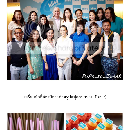
เสร็จแล้วก็ต้องมีการถ่ายรูปหมู่ตามธรรมเนียม :)