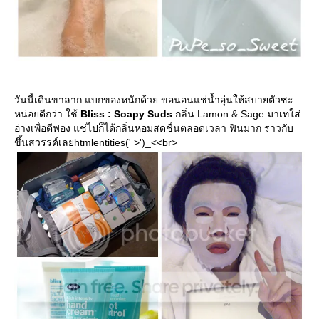
วันนี้เดินขาลาก แบกของหนักด้วย ขอนอนแช่น้ำอุ่นให้สบายตัวซะ
หน่อยดีกว่า ใช้
Bliss : Soapy Suds
กลิ่น Lamon & Sage มาเทใส่
อ่างเพื่อตีฟอง แช่ไปก็ได้กลิ่นหอมสดชื่นตลอดเวลา ฟินมาก ราวกับ
ขึ้นสวรรค์เลยhtmlentities(' >')_<<br>