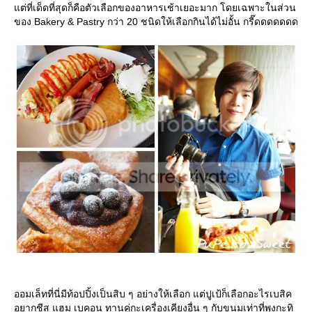
ต่ที่เด็ดที่สุดก็คือตัวเลือกของอาหารเช้าเยอะมาก โดยเฉพาะในส่วน
ของ Bakery & Pastry กว่า 20 ชนิดให้เลือกกินได้ไม่อั้น กรี๊ดดดดดดด
ออมเล็ทที่นี่มีท้อปปิ้งเป็นสิบ ๆ อย่างให้เลือก แต่ปูเป้ก็เลือกอะไรเบสิค
อยากชีส แฮม เบคอน ทานคู่กะเครื่องเคียงอื่น ๆ กับขนมเท่าที่พุงกะทิ