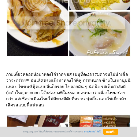
ก๋วยเตี๋ยวหลอดห่อปาท่องโก่ราดซอส เมนูที่ด๔ธรรมดาจนไม่น่าเชื่อ
ว่าจะอร่อย!!! มันเลิศตรงแป้งปาท่องโก่ที่ฟู กรอบนอก ข้างในเบานุ่มนี่
หล่ะ ไข่ขนซีฟู๊ดแบบจีนก็อร่อย ไข่ออกมัน ๆ นิดนึง รสเค็มกำลังดี
กุ้งตัวใหญ่มากกกก โจ๊กฮ่องกงที่ใครหลายคนบอกว่าเมืองไทยอร่อ
กว่า แต่เชื่อว่าเมืองไทยไม่มีทางมีตับที่หวาน นุ่มลิ้น และไข่เยี่ยวม้า
เลิศรสแบบนี้แน่นอน
BlogGang.com ใช้คุกกี้เพื่อพัฒนาประสบการณ์การใช้งานของคุณ
อ่านเพิ่มเติมได้ที่นี่