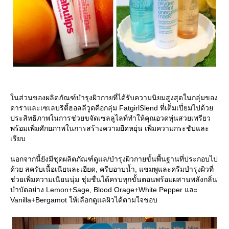
นส่วนของผลิตภัณฑ์บำรุงผิวกายที่ได้รับความนิยมสูงสุดในกลุ่มของ
ดาราและเซเลบริตี้ฮอลลีวูดคือกลุ่ม FatgirlSlend ที่เต็มเปี่ยมไปด้ว
ประสิทธิภาพในการช่วยขจัดเซลลูไลท์ทำให้คุณอวดหุ่นสวยเพรียว
พร้อมเพิ่มศักยภาพในการสร้างความยืดหยุ่น เพิ่มความกระชับและ
เรียบ
นอกจากนี้ยังมีชุดผลิตภัณฑ์ดูแล/บำรุงผิวกายขั้นพื้นฐานที่ประกอบไป
ด้วย สครับเนื้อเนียนละเอียด, ครีบอาบน้ำ, แชมพูและครีมบำรุงผิวที่
ช่วยเพิ่มความเนียนนุ่ม ชุ่มชื่นได้ครบทุกขั้นตอนพร้อมผสานพลังกลิ่น
บำบัดอย่าง Lemon+Sage, Blood Orage+White Pepper และ
Vanilla+Bergamot ให้เลือกดูแลผิวได้ตามใจชอบ