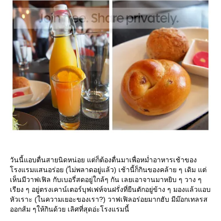
วันนี้แอบตื่นสายนิดหน่อย แต่ก็ต้องตื่นมาเพื่อหม่ำอาหารเช้าของ
รงแรมแสนอร่อย (ไม่พลาดอยู่แล้ว) เช้านี้ก็กินของคล้าย ๆ เดิม แต่
เห็นมีวาฟเฟิล กับเบอรี่สดอยู่ใกล้ๆ กัน เลยเอาจานมาหยิบ ๆ วาง ๆ
เรียง ๆ อยู่ตรงเคาน์เตอร์บุฟเฟห์จนฝรั่งที่ยืนตักอยู่ข้าง ๆ มองแล้วแอบ
หัวเราะ (ในความเยอะของเรา?) วาฟเฟิลอร่อยมากฮับ มีม๊อกเทลรส
ออกส้ม ๆให้กินด้วย เลิศที่สุดอ่ะโรงแรมนี้