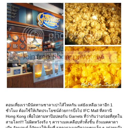
ตอนเที่ยงเรามีนัดทานซาลาเปาไส้ไหลกัน แต่ยังเหลือเวลาอีก 1
ชั่วโมง ต้องใช้ให้เกิดประโยชน์ด้วยการบึ่งไป IFC Mall ที่สถานี
Hong Kong เพื่อไปตามหาป๊อปคอร์น Garrets ที่ว่ากันว่าอร่อยที่สุดใน
สามโลก!!! ไม่ผิดหวังจริง ๆ คาราเมลเคลือบทั่วทั้งชิ้น ถั่วแมคคาดา
เมีย อัลมอนด์ ก็อัดมาให้เต็มที่ รสคาราเมลมีความขมเล็ก ๆ อร่อยมว๊า