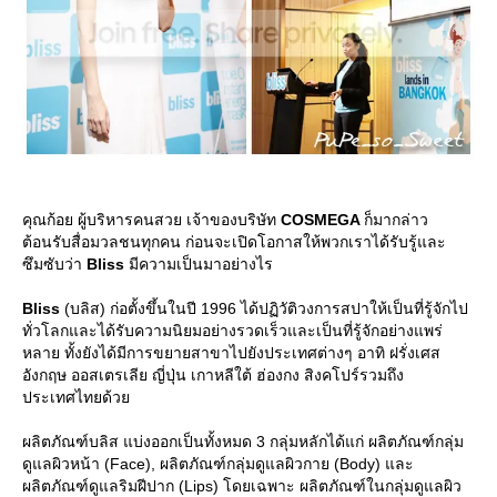
คุณก้อย ผู้บริหารคนสวย เจ้าของบริษัท
COSMEGA
ก็มากล่าว
ต้อนรับสื่อมวลชนทุกคน ก่อนจะเปิดโอกาสให้พวกเราได้รับรู้และ
ซึมซับว่า
Bliss
มีความเป็นมาอย่างไร
Bliss
(บลิส) ก่อตั้งขึ้นในปี 1996 ได้ปฏิวัติวงการสปาให้เป็นที่รู้จักไป
ทั่วโลกและได้รับความนิยมอย่างรวดเร็วและเป็นที่รู้จักอย่างแพร่
หลาย ทั้งยังได้มีการขยายสาขาไปยังประเทศต่างๆ อาทิ ฝรั่งเศส
อังกฤษ ออสเตรเลีย ญี่ปุ่น เกาหลีใต้ ฮ่องกง สิงคโปร์รวมถึง
ประเทศไทยด้ว
ผลิตภัณฑ์บลิส แบ่งออกเป็นทั้งหมด 3 กลุ่มหลักได้แก่ ผลิตภัณฑ์กลุ่ม
ดูแลผิวหน้า (Face), ผลิตภัณฑ์กลุ่มดูแลผิวกาย (Body) และ
ผลิตภัณฑ์ดูแลริมฝีปาก (Lips) โดยเฉพาะ ผลิตภัณฑ์ในกลุ่มดูแลผิว