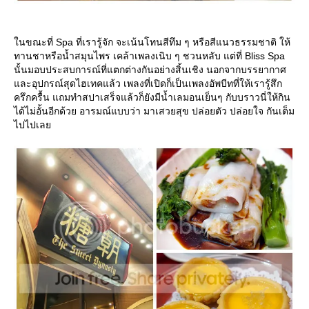
นขณะที่ Spa ที่เรารู้จัก จะเน้นโทนสีทึม ๆ หรือสีแนวธรรมชาติ ให้
ทานชาหรือน้ำสมุนไพร เคล้าเพลงเนิบ ๆ ชวนหลับ แต่ที่ Bliss Spa
นั้นมอบประสบการณ์ที่แตกต่างกันอย่างสิ้นเชิง นอกจากบรรยากาศ
ละอุปกรณ์สุดไฮเทคแล้ว เพลงที่เปิดก็เป็นเพลงอัพบีทที่ให้เรารู้สึก
ครึกครื้น แถมทำสปาเสร็จแล้วก็ยังมีน้ำเลมอนเย็นๆ กับบราวนี่ให้กิน
ได้ไม่อั้นอีกด้วย อารมณ์แบบว่า มาเสวยสุข ปล่อยตัว ปล่อยใจ กันเต็ม
ไปไปเล