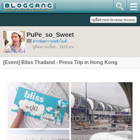
PuPe_so_Sweet
ฝากข้อความหลังไมค์
ผู้ติดตามบล็อก : 1829 คน
[Event] Bliss Thailand - Press Trip in Hong Kong