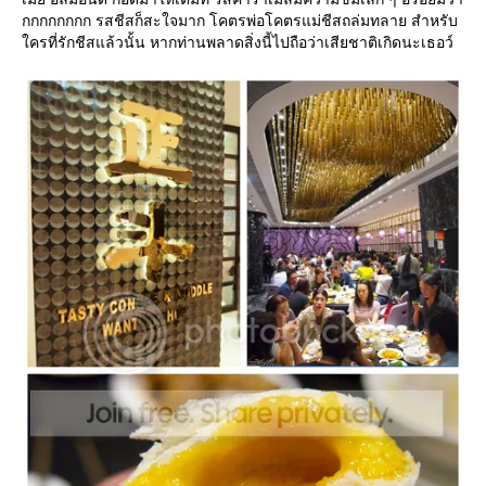
กกกกกกกก รสชีสก็สะใจมาก โคตรพ่อโคตรแม่ชีสถล่มทลาย สำหรับ
ครที่รักชีสแล้วนั้น หากท่านพลาดสิ่งนี้ไปถือว่าเสียชาติเกิดนะเธอว์