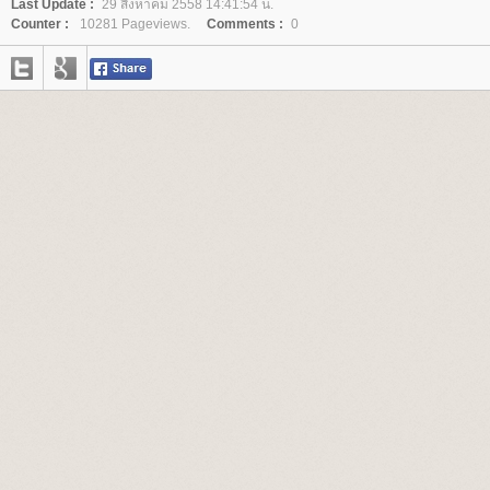
Last Update :
29 สิงหาคม 2558 14:41:54 น.
Counter :
10281 Pageviews.
Comments :
0