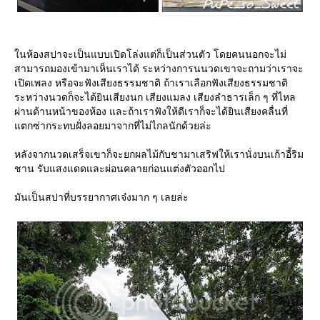
นห้องสปาจะเป็นแบบเปิดโล่งแต่ก็เป็นส่วนตัว โดยคนนอกจะไม่
สามารถมองเข้ามาเห็นเราได้ ระหว่างการนนวดเขาจะถามว่าเราจะ
เปิดเพลง หรือจะฟังเสียงธรรมชาติ ถ้าเราเลือกฟังเสียงธรรมชาติ
ระหว่างนวดก็จะได้ยินเสียงนก เสียงแมลง เสียงลำธารเล็ก ๆ ที่ไหล
ผ่านด้านหน้าของห้อง และถ้าเราฟังให้ดีเราก็จะได้ยินเสียงคลื่นที่
ตกซ่ากระทบฝั่งลอยมาจากที่ไม่ไกลนักด้วยล่ะ
หลังจากนวดเสร็จเขาก็จะยกผลไม้กับชามาเสริฟให้เรานั่งบนเก้าอี้ริม
ชาน รับแสงแดดและผ่อนคลายก่อนแต่งตัวออกไป
มันเป็นสปาที่บรรยากาศเจ๋งมาก ๆ เลยล่ะ