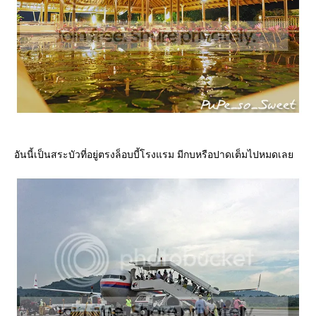
อันนี้เป็นสระบัวที่อยู่ตรงล็อบบี้โรงแรม มีกบหรือปาดเต็มไปหมดเล