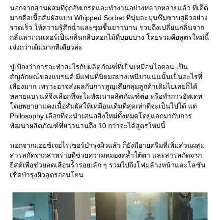
นอกจากส่วนผสมที่ถูกอัพเกรดและทำงานอย่างหลากหลายแล้ว ที่เด็ด
มากคือเนื้อสัมผัสแบบ Whipped Sorbet ที่นุ่มละมุนซึมซาบสู่ผิวอย่าง
รวดเร็ว ให้ความรู้สึกฉ่ำและชุ่มชื้นยาวนาน รวมถึงเปลี่ยนกลิ่นจาก
กลิ่นลาเวนเดอร์เป็นกลิ่นกลีบดอกไม้ที่บอบบาง โดยรวมคือสูตรใหม่นี้
เจ๋งกว่าเดิมมากทีเดียวล่ะ
ปูเป้องว่าการจะทำอะไรกับผลิตภัณฑ์ที่เป็นเหมือนไอคอน เป็น
สัญลักษณ์ของแบรนด์ มีแฟนที่นิยมอย่างเหนียวแน่นนั้นเป็นอะไรที่
เสี่ยงมาก เพราะอาจส่งผลกับการสูญเสียกลุ่มลูกค้าเดิมไปเลยก็ได้
หลายแบรนด์จึงเลือกที่จะไม่พัฒนาผลิตภัณฑ์ต่อ หรือทำการอัพเดท
ดยพยายามคงเนื้อสัมผัสให้เหมือนเดิมที่สุดเท่าที่จะเป็นไปได้ แต่
Philosophy เลือกที่จะนำเสนอสิ่งใหม่ทั้งหมดโดยแลกมากับการ
พัฒนาผลิตภัณฑ์ที่ยาวนานถึง 10 กว่าจะได้สูตรใหม่นี้
นอกจากมอยซ์เจอไรเซอร์บำรุงผิวแล้ว ก็ยังมีอายครีมที่เพิ่มส่วนผสม
สารสกัดจากสาหร่ายที่ช่วยความหมองคล้ำใต้ตา และสารสกัดจาก
ีสต์เพื่อช่วยลดเลือนร้ิวรอยเล้ก ๆ รวมไปถึงโฟมล้างหน้าและโลชั่น
เช็ดบำรุงผิวสูตรอ่อนโยน