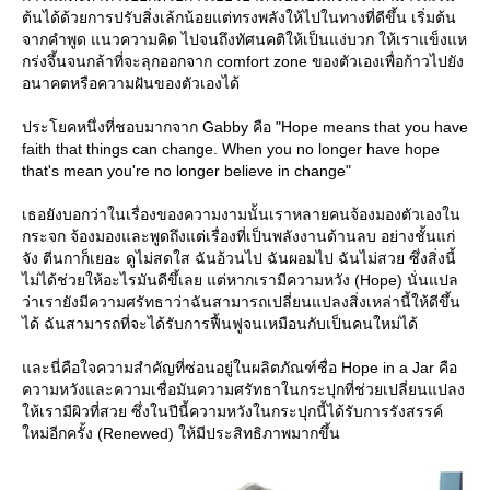
ต้นได้ด้วยการปรับสิ่งเล้กน้อยแต่ทรงพลังให้ไปในทางที่ดีขึ้น เริ่มต้น
จากคำพูด แนวความคิด ไปจนถึงทัศนคติให้เป็นแง่บวก ให้เราแข็งแห
กร่งจึ้นจนกล้าที่จะลุกออกจาก comfort zone ของตัวเองเพื่อก้าวไปยัง
อนาคตหรือความฝันของตัวเองได้
ประโยคหนึ่งที่ชอบมากจาก Gabby คือ "Hope means that you have
faith that things can change. When you no longer have hope
that's mean you're no longer believe in change"
เธอยังบอกว่าในเรื่องของความงามนั้นเราหลายคนจ้องมองตัวเองใน
กระจก จ้องมองและพูดถึงแต่เรื่องที่เป็นพลังงานด้านลบ อย่างชั้นแก่
จัง ตีนกาก็เยอะ ดูไม่สดใส ฉันอ้วนไป ฉันผอมไป ฉันไม่สวย ซึ่งสิ่งนี้
ไม่ได้ช่วยให้อะไรมันดีขึ้เลย แต่หากเรามีความหวัง (Hope) นั่นแปล
ว่าเรายังมีความศรัทธาว่าฉันสามารถเปลี่ยนแปลงสิ่งเหล่านี้ให้ดีขึ้น
ได้ ฉันสามารถที่จะได้รับการฟื้นฟูจนเหมือนกับเป็นคนใหม่ได้
ละนี่คือใจความสำคัญที่ซ่อนอยู่ในผลิตภัณฑ์ชื่อ Hope in a Jar คือ
ความหวังและความเชื่อมันความศรัทธาในกระปุกที่ช่วยเปลี่ยนแปลง
ห้เรามีผิวที่สวย ซึ่งในปีนี้ความหวังในกระปุกนี้ได้รับการรังสรรค์
หม่อีกครั้ง (Renewed) ให้มีประสิทธิภาพมากขึ้น