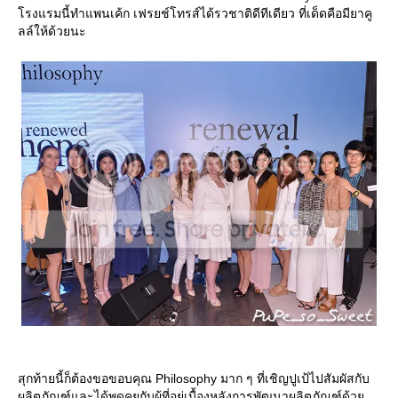
รงแรมนี้ทำแพนเค้ก เฟรยช์โทรส์ได้รวชาติดีทีเดียว ที่เด็ดคือมียาคู
ลล์ให้ด้วยนะ
สุกท้ายนี้ก็ต้องขอขอบคุณ Philosophy มาก ๆ ที่เชิญปูเป้ไปสัมผัสกับ
ผลิตภัณฑ์และได้พูดคุยกับผู้ที่อยู่เบื้องหลังการพัฒนาผลิตภัณฑ์ด้ว