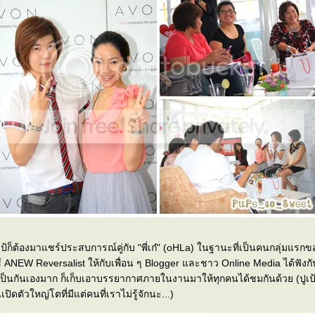
แชร์ประสบการณ์คู่กับ "พี่เก๋" (oHLa) ในฐานะที่เป็นคนกลุ่มแรกของประเทศไท
้ ANEW Reversalist ให้กับเพื่อน ๆ Blogger และชาว Online Media ได้ฟังกัน เป็นง
เป็นกันเองมาก ก็เก็บเอาบรรยากาศภายในงานมาให้ทุกคนได้ชมกันด้วย (ปู
ปิดตัวใหญ่โตที่มีแต่คนที่เราไม่รู้จักนะ...)