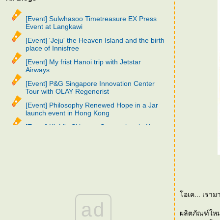
[Event] Sulwhasoo Timetreasure EX Press
Event at Langkawi
[Event] 'Jeju' the Heaven Island and the birth
place of Innisfree
[Event] My frist Hanoi trip with Jetstar
Airways
[Event] P&G Singapore Innovation Center
Tour with OLAY Regenerist
[Event] Philosophy Renewed Hope in a Jar
launch event in Hong Kong
[Event] Kiehl's Skincare Symposium in Korea
[Event] SK-II Skin Destiny Decoded in
Shanghai
[Event] Sulwhasoo Thailand 2nd Anniversary
trip in Korea
[Event] SK-II Beauty Wonderland in
Singapore
อเค... เ
ad
[Event] Nivea Sassy Day
ผลิตภัณฑ์ให
[Event] Dove Body Wash Exclusive Tea Party