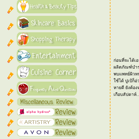
ก่อนที่จะได้
ผลิตภัณฑ์บำรุงผิวทุกส
พบแพทย์ผิวหน
ช้ได้ ปูเป้ก็อ่วมเลยครับทีนี้... รักษาแผลเก่าที่ไประคายเคืองจากชุดผลิตภัณฑ์รักษาสิวแบรนด์หนึ่งยังไม่
หายดี ยังต้องหยุดบำรุ
เกือบสัปดาห์