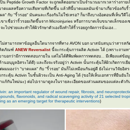
เป็น Peptide Growth Factor จะถูกผลิตออกมาเป็นจำนวนมากเวลาร่างกาย
เสียหายที่เกิดขึ้น แล้วทีนี้บาดแผลมันเข้ามาเกี่ยวข้องกับริ้วรอยได้ยังไง?
ิ้วรอย" มันคนละเรื่องกันไม่ใช่เหรอ? ก็มาถึงบางอ้อตอนที่เห็นวีดีโอของทาง
าเชื่อว่าริ้วรอยเกิดขึ้นจาก Microinjuries หรือการบาดเจ็บขนาดเล็กของเ
n จะไปช่วยและทำให้ผิวรักษาตัวเองจึงทำให้ริ้วรอยถูกจัดการนั่นเอง...
ยังไม่สามารถหาข้อมูลอื่นใดนากจากที่ทาง AVON บอก มาสนับสนุนว่าสารสกัดที
ิตภัณฑ์
ANEW Reversalist
นี้จะกระตุ้นการผลิต Activin ได้ (เพราะถาม
าบอกว่ามีการทดสอบภายใน แต่ไม่ได้ตีพิมพ์ผลการทดสอบ... มีเพียงแต่ข้อมูล
ยต้านอนุมูลอิสระได้ดี) และถึงจะจริงอยู่ว่า Activin นั้นกระตุ้นให้ผิวเกิดการเย
ผมมองว่า "บาดแผล" กับ "ริ้วรอย" มันก็ไม่เหมือนกันอยู่ดี ยังไม่งานวิจัยอิสร
รกระตุ้น Activin ในชั้นผิวจะเป็น Anti-Aging ได้ (ขอให้เห็นเอกสารที่ยืนยันในเ
าแก้กันใหม่นะ) ต่อไปเรามาดูลงในรายละเอียดของส่วนผสมของแต่ละตัวกัน
ivin: an important regulator of wound repair, fibrosis, and neuroprotecti
ounds, flavonoids, and radical scavenging activity of 21 selected tropi
ling as an emerging target for therapeutic interventions
)