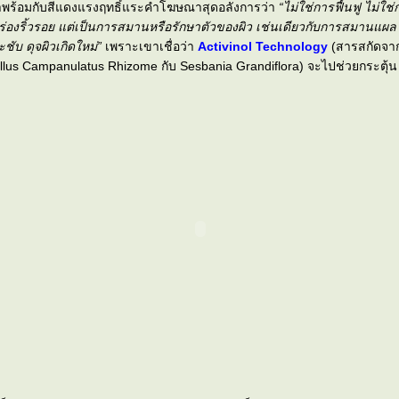
มาพร้อมกับสีแดงแรงฤทธิ์แระคำโฆษณาสุดอลังการว่า
“ไม่ใช่การฟื้นฟู ไม่ใช
มร่องริ้วรอย แต่เป็นการสมานหรือรักษาตัวของผิว เช่นเดียวกับการสมานแผลใ
ชับ ดุจผิวเกิดใหม่”
เพราะเขาเชื่อว่า
Activinol Technology
(สารสกัดจากพื
lus Campanulatus Rhizome กับ Sesbania Grandiflora) จะไปช่วยกระตุ้