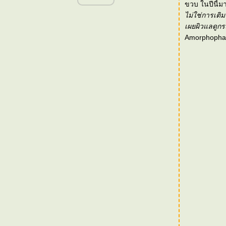
ขวบ ในปีนี้
with PuPe_so_Sweet
ไม่ใช่การเติ
[Event] Neutrogena Clinical Fine Fairness
เผยผิวแลดูกระ
launch in Thailand
Amorphophal
[Event] The Visionary Inspiration of Heritage
Beauty Regime High Tea
[Event] Clinique Press Trip in Hong Kong
[Event] Mamonde coming to Thailand
[Event] Dr.Jart+ Trip in Korea
[Event] BRAND's VETA Berry new brand
ambassador
[Event] Korea Trip with Dr.G
(Gowoonsesang)
[Event] Singapore Trip with Sulwhasoo & SK-
II
[Event] Kinerase Officially Launch in
Thailand
[Event] Jo Malone : Sugar & Spice
[Event] Bliss Thailand - Press Trip in Hong
Kong