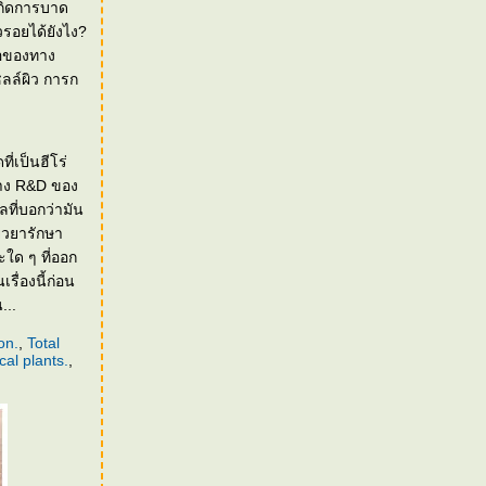
เกิดการบาด
ซลล์ผิว การก
่เป็นฮีโร่
ทาง R&D ของ
ที่บอกว่ามัน
ียวยารักษา
ะใด ๆ ที่ออก
รื่องนี้ก่อน
...
on.
,
Total
cal plants.
,