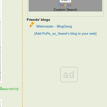
Custom Search
Friends' blogs
Webmaster - BlogGang
[Add PuPe_so_Sweet's blog to your web]
ad
พื่อนมากกว่า)