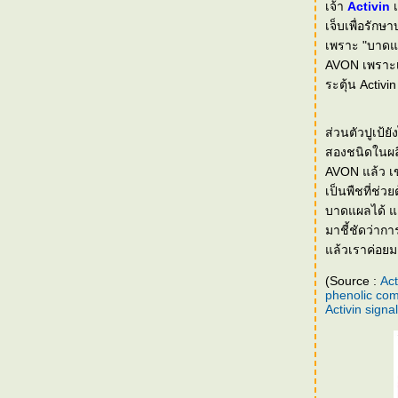
เจ้า
Activin
[Event] "รีวิว ผิวนุ่มกับโดฟ ครีมอาบน้ำ"
เจ็บเพื่อรักษาบาดแผลหรือความ
[Event] We Choose Prius "The Eco-Exclusive
เพราะ "บาดแผล" กับ "ร
Trip" กรุงเทพฯ - เกาะช้าง
AVON เพราะเข
[Event] Panasonic Beauty - Beauty of
ระตุ้น Activi
Empowerment
[Event] Sulwhasoo Brand History
ส่วนตัวปูเป้
[Event] SK-II Beauty Workshop by Marie
สองชนิดในผล
Clair
AVON แล้ว เข
[Event] Jo Malone : Blackberry & Bay
เป็นพืชที่ช่ว
บาดแผลได้ แต่
[Events] The New Pantene for Long Lasting
Result
มาชี้ชัดว่ากา
ล้วเราค่อยม
[Events] Estée Lauder : Advance Night
Repair - 30 Years of Innovation
(Source :
Act
[Trip] "NOKIA N9 เม้าท์มันส์"
phenolic comp
Activin signa
"Dove Journey to Nourish Your Relationship"
with Dove Nourishing Oil Care
OLAY Total Effect - Reflection of True Beauty
สุขภาพผิว 5 มิติของผิวสวยกระจ่างใสแบบ SK-