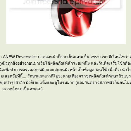
เอา ANEW Reversalist ปาดลงหน้าก็ยากเย็นแสนเข็น เพราะเขามีเงื่อนไขว่าต
ิ่งอย่างก่อนมาเริ่มใช้ผลิตภัณฑ์สักระยะหนึ่ง และวันที่จะเริ่มใช้ก็ต้องตื่นแต่เช้าไป
ังเพื่อทำการตรวจสภาพผิวและสแกนผิวหน้าเก็บข้อมูลก่อนใช้ เพื่อที่จะนำไป
งผิวอีก ผิวก็เลยแห้งและดูโทรมมาก (แถมวันตรวจสภาพผิวก็นอนไม่พอติดต่อกัน
... สภาพโทรมเป็นศพเลย)