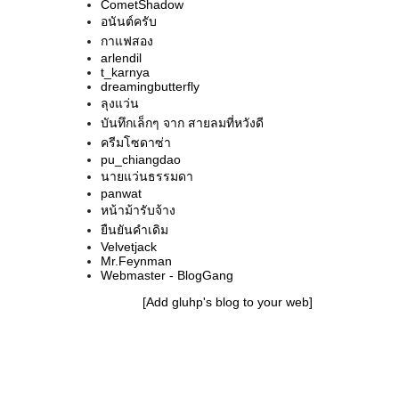
CometShadow
ครู
อนันต์ครับ
คำสารภาพของครูโยคะ
กาแฟสอง
Solfeggio Healing Tones กับ Inception ที่เกิดกะเรา
arlendil
ฝันฝืนตื่นแล้วฝัน เขียนไปเรื่อย..
t_karnya
dreamingbutterfly
อยู่บ้านมาครบปีแล้ว
ลุงแว่น
ใจ .. ของเมล็ดที่ยังอ่อน และเด็กน้อยที่ต้องออกมาก่อน
บันทึกเล็กๆ จาก สายลมที่หวังดี
กำหนด
ครีมโซดาซ่า
เลือกสิ่งแวดล้อมดีๆ บนเฟสบุ๊ค
pu_chiangdao
เพลงเก่าๆ เรื่องเหงาเก่าๆ
นายแว่นธรรมดา
เรื่องใหญ่ ของใครของมัน
panwat
The Negative Blog
หน้าม้ารับจ้าง
บ้านคือที่ที่แก้ผ้าได้ คิดงั้นปะ
ยืนยันคำเดิม
หนึ่งคืนกับหนึ่งวันที่ร้องไห้จนหยุดไม่ได้
Velvetjack
ชีวิตไม่ใช่ของเรา
Mr.Feynman
Webmaster - BlogGang
ศาสนิกผู้หวังดี
:(
[Add gluhp's blog to your web]
เลี้ยว
หน้ายิ้มๆ
ตั้งหัวข้อไม่เป็นแล้ว ฮ่าๆๆๆ
บันทึกจากวันธรรมดาในสิงคโปร์
จำให้ได้ หมายให้รู้