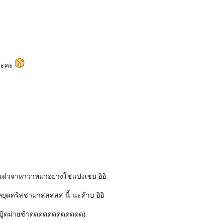
ปนะคะ
เด๋วจาหาว่าหมาอย่างโชแปงเชย อิอิ
ยุดคริสซามาสสสสส นี้ นะค๊าบ อิอิ
ู๊ดม่ายช้าดดดดดดดดดดดด)