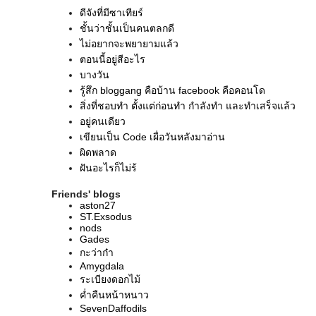
ดีจังที่มีซาเทียร์
ชั้นว่าชั้นเป็นคนตลกดี
ไม่อยากจะพยายามแล้ว
ตอนนี้อยู่สีอะไร
บางวัน
รู้สึก bloggang คือบ้าน facebook คือคอนโด
สิ่งที่ชอบทำ ตั้งแต่ก่อนทำ กำลังทำ และทำเสร็จแล้ว
อยู่คนเดียว
เขียนเป็น Code เผื่อวันหลังมาอ่าน
ผิดพลาด
ฝันอะไรก็ไม่รู้
มีเวลาให้ตัวเอง ก็เขียนไปเรื่อยๆ
Friends' blogs
อยู่ๆ ก็จะแนะนำตัวเองซะงั้น
aston27
คู่บุญบารมี
ST.Exsodus
nods
ความย้อนแย้ง
Gades
ยังคอยนะ
กะว่าก๋า
กลับไม่ได้ ไปไม่ถึง
Amygdala
อาจจะพอก่อน
ระเบียงดอกไม้
ผู้ที่เกื้อหนุนกันมา
ค่ำคืนหน้าหนาว
สอนอีกครั้ง
SevenDaffodils