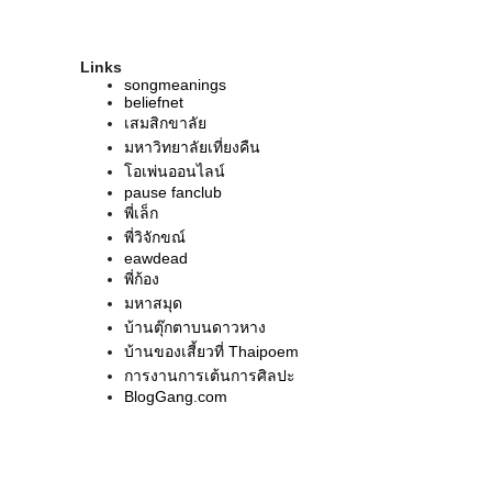
บันทึกนึกตอนนี้
ล้างคอมจนได้เจออีกหนึ่งหมุดหมายของการเดินทาง
เมื่อสองปีก่อน
Links
songmeanings
ดูเหมือนจะเป็นฝันดี .. โอม กัม กะนะปัตตะเย นะมาฮา
beliefnet
พักยก ขอบ่นแป๊บ
เสมสิกขาลัย
สวัสดีคนปลูกฝัน
มหาวิทยาลัยเที่ยงคืน
หนังสั้น/หนังเต้น WITH NO THEATRE (unofficial mv
โอเพ่นออนไลน์
LINKIN PARK - Iridescent)
pause fanclub
หนังสั้น/หนังเต้น THE COFFEE MEMORY .. Dying :
พี่เล็ก
Maximilian Hecker
พี่วิจักขณ์
เหงา
eawdead
เรานิสัยไม่ดี หรือแค่รู้สึกไปเองว่าเรามันนิสัยไม่ดี
พี่ก้อง
ความสัมพันธ์ พลังงาน และ contemporary dance
มหาสมุด
ตรงไหนที่พอดี เท่าไหร่ถึงดีพอ
บ้านตุ๊กตาบนดาวหาง
ช่องทางการสื่อสาร
บ้านของเสี้ยวที่ Thaipoem
ปัดหยากไย่ก่อน
การงานการเต้นการศิลปะ
ดีใจที่มีเพื่อนอย่างเธอเดินร่วมทาง
BlogGang.com
บันทีกหน้าใหม่
เขียน blog วันปีใหม่ ... เมื่อถึงเวลา
..คำสารภาพ.. ด้วยรักจากเพื่อน
แผนชีวิตคิด (เหมือนจะ) เล่นๆ