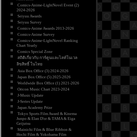
Comics-Anime-LightNovel Event (2)
2024-2026
Seiyuu Awards
Seiyuu Survey
Comics-Anime Awards 2013-2026
Comics-Anime Survey
Comics-Anime-LightNovel Ranking
Chart Yearly
Comics Special Zone
สถิติเกี่ยวกับ การ์ตูนและไลท์โนเวล
ลิขสิทธิ์ ในไท
Asia Box Office (3) 2024-2026
Japan Box Office (5) 2025-2026
Worldwide Box Office (1) 2021-2026
Oricon Music Chart 2023-2024
J-Music Update
J-Series Update
Japan Academy Prize
Tokyo Sports Film Award & Kinema
Junpo & Elan D'or & TAMA & Eiga
Geijutsu
Mainichi Film & Blue Ribbon &
Hochi Film & Yokohama Film