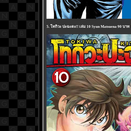
5. โทกิวะ ปะฉะดะ!! เล่ม 10 Syun Matsuena 90 บาท