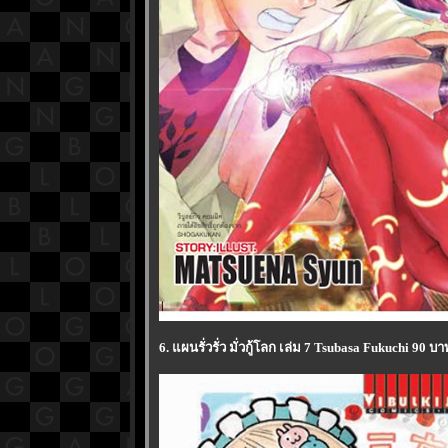
6. แผนรั่วรั่ว มั่วกู้โลก เล่ม 7 Tsubasa Fukuchi 90 บา