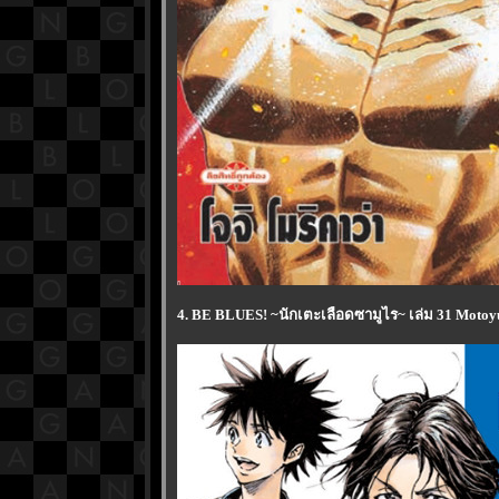
4. BE BLUES! ~นักเตะเลือดซามูไร~ เล่ม 31 Motoy