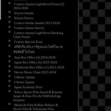
Comics-Anime-LightNovel Event (2)
2024-2026
Seiyuu Awards
Seiyuu Survey
Comics-Anime Awards 2013-2026
Comics-Anime Survey
Comics-Anime-LightNovel Ranking
Chart Yearly
Comics Special Zone
สถิติเกี่ยวกับ การ์ตูนและไลท์โนเวล
ลิขสิทธิ์ ในไท
Asia Box Office (3) 2024-2026
Japan Box Office (5) 2025-2026
Worldwide Box Office (1) 2021-2026
Oricon Music Chart 2023-2024
J-Music Update
J-Series Update
Japan Academy Prize
Tokyo Sports Film Award & Kinema
Junpo & Elan D'or & TAMA & Eiga
Geijutsu
Mainichi Film & Blue Ribbon &
Hochi Film & Yokohama Film