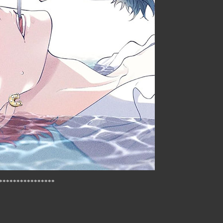
****************