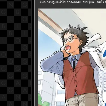
ผนกเวชปฏิบัติทั่วไป กำลังค่อยๆเรียนรู้และเติบโตขึ