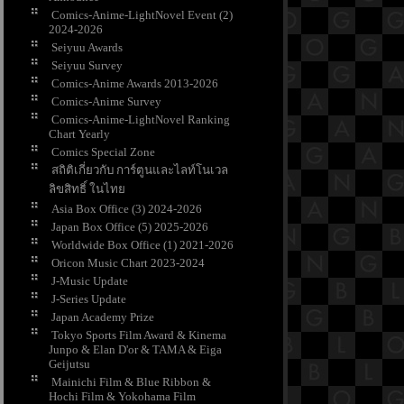
Comics-Anime-LightNovel Event (2)
2024-2026
Seiyuu Awards
Seiyuu Survey
Comics-Anime Awards 2013-2026
Comics-Anime Survey
Comics-Anime-LightNovel Ranking
Chart Yearly
Comics Special Zone
สถิติเกี่ยวกับ การ์ตูนและไลท์โนเวล
ลิขสิทธิ์ ในไท
Asia Box Office (3) 2024-2026
Japan Box Office (5) 2025-2026
Worldwide Box Office (1) 2021-2026
Oricon Music Chart 2023-2024
J-Music Update
J-Series Update
Japan Academy Prize
Tokyo Sports Film Award & Kinema
Junpo & Elan D'or & TAMA & Eiga
Geijutsu
Mainichi Film & Blue Ribbon &
Hochi Film & Yokohama Film