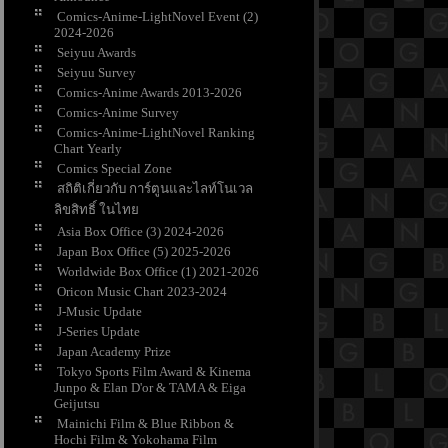
Comics-Anime-LightNovel Event (2)
2024-2026
Seiyuu Awards
Seiyuu Survey
Comics-Anime Awards 2013-2026
Comics-Anime Survey
Comics-Anime-LightNovel Ranking
Chart Yearly
Comics Special Zone
สถิติเกี่ยวกับ การ์ตูนและไลท์โนเวล
ลิขสิทธิ์ ในไท
Asia Box Office (3) 2024-2026
Japan Box Office (5) 2025-2026
Worldwide Box Office (1) 2021-2026
Oricon Music Chart 2023-2024
J-Music Update
J-Series Update
Japan Academy Prize
Tokyo Sports Film Award & Kinema
Junpo & Elan D'or & TAMA & Eiga
Geijutsu
Mainichi Film & Blue Ribbon &
Hochi Film & Yokohama Film