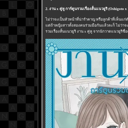
2. งาน x คู่หู การ์ตูนรวมเรื่องสั้นแนวยูริ (Oshigot
ไม่ว่าจะเป็นหัวหน้าที่น่ารำคาญ หรือลูกค้าที่เห็นแก่
ต่ถ้าหญิงสาวทั้งสองคนร่วมมือกันแล้วละก็ ไม่ว่า
รวมเรื่องสั้นแนวยูริ งาน x คู่หู จากนักวาดแนวยูริชื่