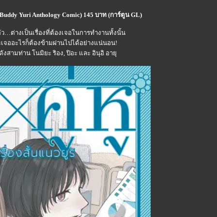
o x Buddy Yuri Anthology Comic) 145 บาท (การ์ตูน GL)
ตัว…ต่างเป็นเรื่องที่ต้องเจอในการทำงานทั้งนั้น
จะเจออะไรก็ต้องข้ามผ่านไปได้อย่างแน่นอน!
อดังสามท่าน โนมิยะ ริอง, ปิอะ และ อินุอิ อายุ