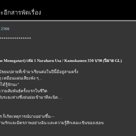
อีกสารพัดเรื่อง
น 2566
***************
o Monogatari) เล่ม 1 Naraharu Usa / Kamokamen 350 บาท (นิยาย GL)
ธยมปลายที่เข้ามาเรียนต่อในปีนี้มีอยู่สามครั้ง
ซ้ำ ๆ เหมือนแผ่นเสียงพัง ๆ
ได้รู้จักนะ”
ความสัมพันธ์ครั้งแรกในชีวิต
ลกับระยะห่างซึ่งย่นย่อเข้ามาทีละนิด
ไร ก็เกิดเหตุการณ์บางอย่างขึ้น—
ทั้งความรักและมิตรภาพอย่างฉัน และความรู้สึกเคอะเขินของเธอฃ