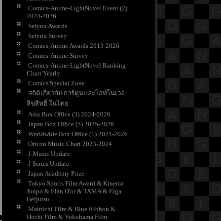
Comics-Anime-LightNovel Event (2)
2024-2026
Seiyuu Awards
Seiyuu Survey
Comics-Anime Awards 2013-2026
Comics-Anime Survey
Comics-Anime-LightNovel Ranking
Chart Yearly
Comics Special Zone
สถิติเกี่ยวกับ การ์ตูนและไลท์โนเวล
ลิขสิทธิ์ ในไท
Asia Box Office (3) 2024-2026
Japan Box Office (5) 2025-2026
Worldwide Box Office (1) 2021-2026
Oricon Music Chart 2023-2024
J-Music Update
J-Series Update
Japan Academy Prize
Tokyo Sports Film Award & Kinema
Junpo & Elan D'or & TAMA & Eiga
Geijutsu
Mainichi Film & Blue Ribbon &
Hochi Film & Yokohama Film