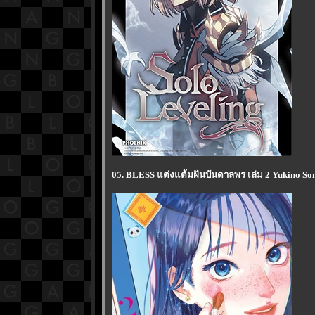
05. BLESS แต่งแต้มฝันบันดาลพร เล่ม 2 Yukino So