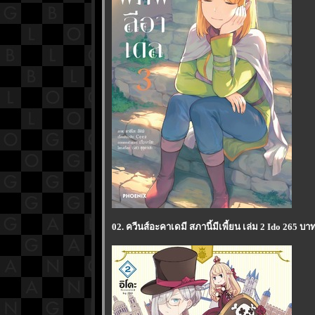
02. ควีนส์อะคาเดมี สภานี้มีเพี้ยน เล่ม 2 Ido 265 บ