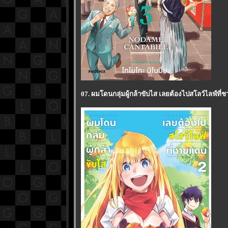
07. ผมโดนกลุ่มผู้กล้าขับไส เลยต้องไปสโลว์ไลฟ์ที