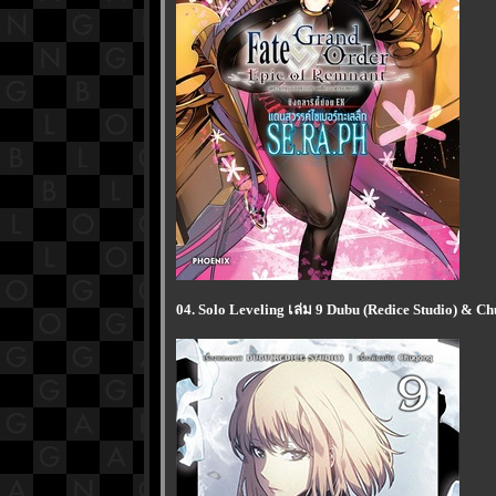
04. Solo Leveling เล่ม 9 Dubu (Redice Studio) & C