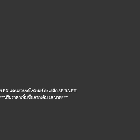
ย่อย EX แดนสวรรค์ไซเบอร์ทะเลลึก SE.RA.PH
*ปรับราคาเพิ่มขึ้นจากเดิม 10 บาท***