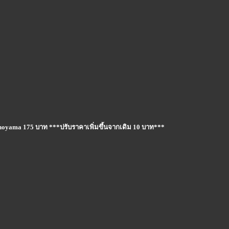
noyama 175 บาท ***ปรับราคาเพิ่มขึ้นจากเดิม 10 บาท***