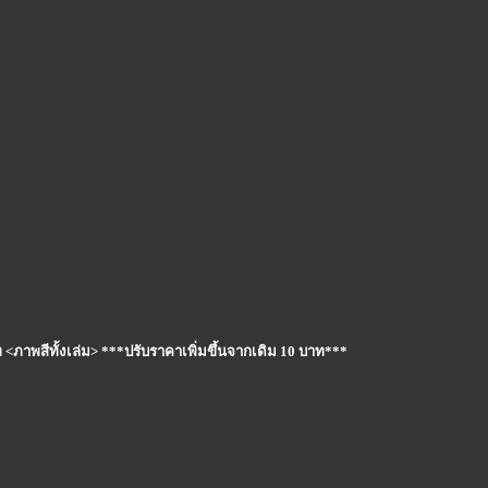
าท <ภาพสีทั้งเล่ม> ***ปรับราคาเพิ่มขึ้นจากเดิม 10 บาท***