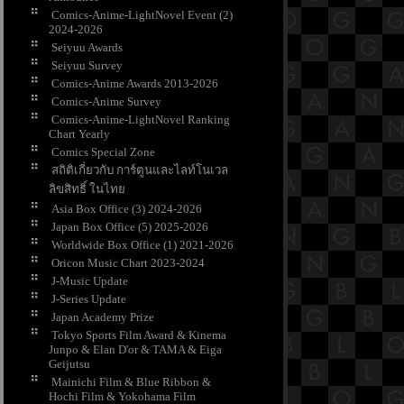
Comics-Anime-LightNovel Event (2)
2024-2026
Seiyuu Awards
Seiyuu Survey
Comics-Anime Awards 2013-2026
Comics-Anime Survey
Comics-Anime-LightNovel Ranking
Chart Yearly
Comics Special Zone
สถิติเกี่ยวกับ การ์ตูนและไลท์โนเวล
ลิขสิทธิ์ ในไท
Asia Box Office (3) 2024-2026
Japan Box Office (5) 2025-2026
Worldwide Box Office (1) 2021-2026
Oricon Music Chart 2023-2024
J-Music Update
J-Series Update
Japan Academy Prize
Tokyo Sports Film Award & Kinema
Junpo & Elan D'or & TAMA & Eiga
Geijutsu
Mainichi Film & Blue Ribbon &
Hochi Film & Yokohama Film