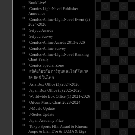
BookLive!
Comics-LightNovel Publisher
Announce
Comics-Anime-LightNovel Event (2)
2024-2026
Seiyuu Awards
Seiyuu Survey
Comics-Anime Awards 2013-2026
Comics-Anime Survey
Comics-Anime-LightNovel Ranking
Chart Yearly
Comics Special Zone
สถิติเกี่ยวกับ การ์ตูนและไลท์โนเวล
ลิขสิทธิ์ ในไท
Asia Box Office (3) 2024-2026
Japan Box Office (5) 2025-2026
Worldwide Box Office (1) 2021-2026
Oricon Music Chart 2023-2024
J-Music Update
J-Series Update
Japan Academy Prize
Tokyo Sports Film Award & Kinema
Junpo & Elan D'or & TAMA & Eiga