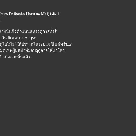
shuto Daikosha Haru no Mai) เล่ม 1
ท
ย์ นามนั้นคือตัวแทนแห่งฤดูกาลทั้งสี่—
ุ้มกัน ฮิเมดากะ ซากุระ
ใบไม้ผลิให้ปรากฏในรอบ 10 ปี แต่ทว่า...?
ติเทพผู้มีหน้าที่มอบฤดูกาลให้แก่โลก
ิ’ เปิดฉากขึ้นแล้ว