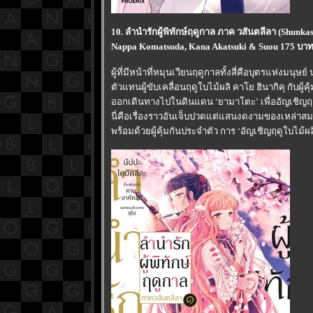
10. ลำนำรักผู้พิทักษ์ฤดูกาล ภาค วสันตลีลา (Shunka
Nappa Komatsuda, Kana Akatsuki & Suou 175 บา
ผู้ที่มีหน้าที่หมุนเวียนฤดูกาลทั้งสี่คือบุตรแห่งมนุษ
ตัวแทนผู้ขับเคลื่อนฤดูใบไม้ผลิ คาโย ฮินากิคุ กับผู้ค
ออกเดินทางไปในดินแดน ‘ยามาโตะ’ เพื่ออัญเชิญฤดู
นี่คือเรื่องราวอันเจ็บปวดแต่แสนงดงามของเหล่าสมม
พร้อมด้วยผู้คุ้มกันประจำตัว การ ‘อัญเชิญฤดูใบไม้ผล