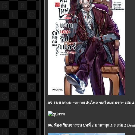
05. Hell Mode ~อยากเล่นโหด ขอโหมดนรก~ เล่ม 4 
06. ห้องเรียนจารชน บทที่ 2 มานามุสุเมะ เล่ม 2 B