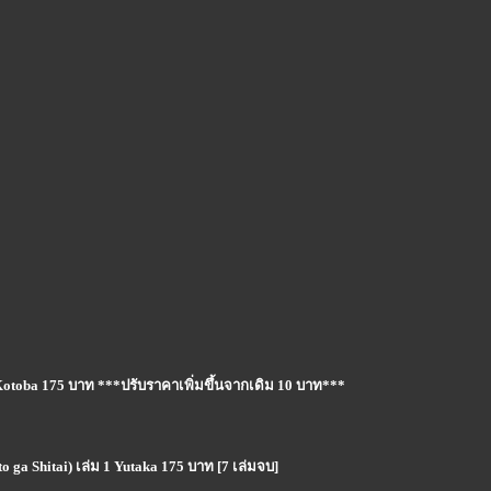
 Kotoba 175 บาท ***ปรับราคาเพิ่มขึ้นจากเดิม 10 บาท***
o ga Shitai) เล่ม 1 Yutaka 175 บาท [7 เล่มจบ]