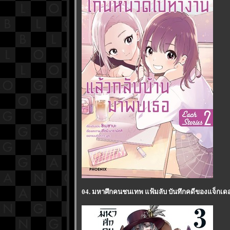
04. มหาศึกคนชนเทพ แฟ้มลับ บันทึกคดีของแจ็กเดอะร