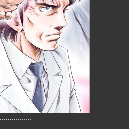
****************