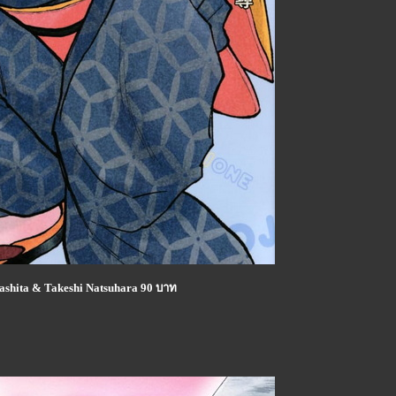
yashita & Takeshi Natsuhara 90 บาท