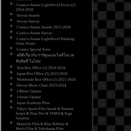
Comics-Anime-LightNovel Event (2)
2024-2026
Seiyuu Awards
Seiyuu Survey
Comics-Anime Awards 2013-2026
Comics-Anime Survey
Comics-Anime-LightNovel Ranking
Chart Yearly
Comics Special Zone
สถิติเกี่ยวกับ การ์ตูนและไลท์โนเวล
ลิขสิทธิ์ ในไท
Asia Box Office (3) 2024-2026
Japan Box Office (5) 2025-2026
Worldwide Box Office (1) 2021-2026
Oricon Music Chart 2023-2024
J-Music Update
J-Series Update
Japan Academy Prize
Tokyo Sports Film Award & Kinema
Junpo & Elan D'or & TAMA & Eiga
Geijutsu
Mainichi Film & Blue Ribbon &
Hochi Film & Yokohama Film