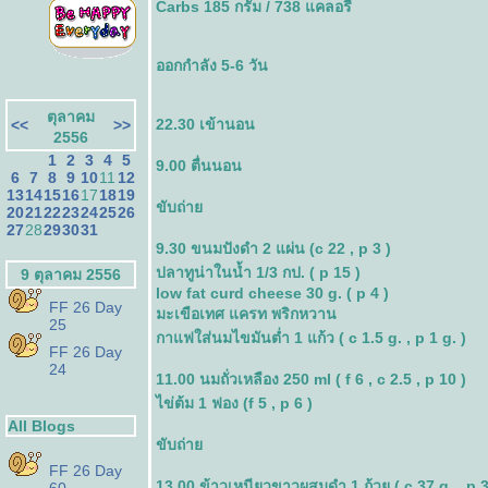
Carbs 185 กรัม / 738 แคลอรี่
ออกกำลัง 5-6 วัน
ตุลาคม
22.30 เข้านอน
<<
>>
2556
1
2
3
4
5
9.00 ตื่นนอน
6
7
8
9
10
11
12
13
14
15
16
17
18
19
ขับถ่า
20
21
22
23
24
25
26
27
28
29
30
31
9.30 ขนมปังดำ 2 แผ่น (c 22 , p 3 )
ปลาทูน่าในน้ำ 1/3 กป. ( p 15 )
9 ตุลาคม 2556
low fat curd cheese 30 g. ( p 4 )
FF 26 Day
มะเขือเทศ แครท พริกหวาน
25
กาแฟใส่นมไขมันต่ำ 1 แก้ว ( c 1.5 g. , p 1 g. )
FF 26 Day
24
11.00 นมถั่วเหลือง 250 ml ( f 6 , c 2.5 , p 10 )
ไข่ต้ม 1 ฟอง (f 5 , p 6 )
All Blogs
ขับถ่า
FF 26 Day
13.00 ข้าวเหนียวขาวผสมดำ 1 ถ้วย ( c 37 g. , p 3