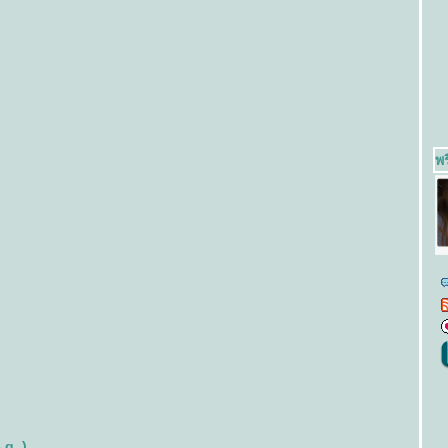
พร
 g. )