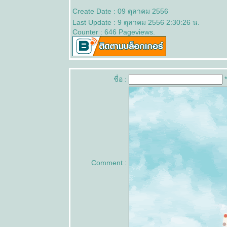
FF 26 Day
Create Date : 09 ตุลาคม 2556
21
Last Update : 9 ตุลาคม 2556 2:30:26 น.
FF 26 Day
Counter : 646 Pageviews.
20
FF 26 Day
19
FF 26 Day
18
ชื่อ :
*
FF 26 Day
17
FF 26 Day
16
FF 26 Day
15
FF 26 Day
14
Comment :
FF 26 Day
13
FF 26 Day
12
FF 26 Day
11