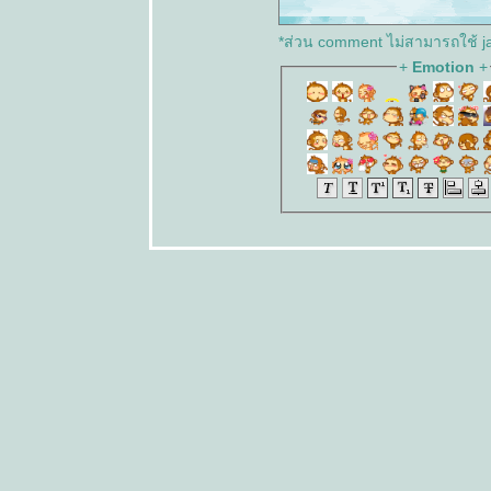
FF 26 Day
10
*ส่วน comment ไม่สามารถใช้ ja
FF 26 Day 9
+
Emotion
+
FF 26 Day 8
FF 26 Day 7
FF 26 Day 6
FF 26 Day 5
FF 26 Day 4
FF 26 Day 3
FF 26 Day 2
FF 26
mission
week 1
FF 26 Day 1