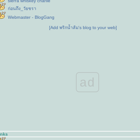
sierra whiskey charlie
ก่อนถึง_วัยชรา
Webmaster - BlogGang
[Add พริกน้ำส้ม's blog to your web]
ad
inks