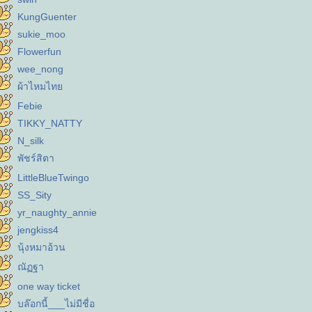
KungGuenter
sukie_moo
Flowerfun
wee_nong
ผ้าไหมไท
Febie
TIKKY_NATTY
N_silk
พัชร์สิตา
LittleBlueTwingo
SS_Sity
yr_naughty_annie
jengkiss4
นุ้งหมาอ้วน
ณัฏฐา
one way ticket
บล๊อกนี้___ไม่มีชื่อ