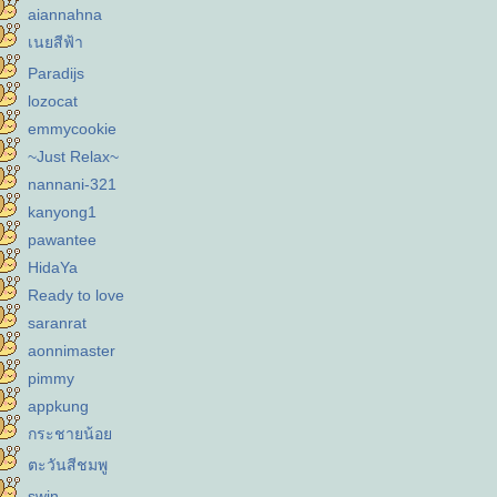
aiannahna
เนยสีฟ้า
Paradijs
lozocat
emmycookie
~Just Relax~
nannani-321
kanyong1
pawantee
HidaYa
Ready to love
saranrat
aonnimaster
pimmy
appkung
กระชายน้อ
ตะวันสีชมพู
swin