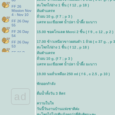
60
สะโพกไก่ย่าง 1 ชิ้น ( f 12 , p 18 )
FF 26
Mission Nov
ส้มตำแครท
4 - Nov 10
ถั่วอบ 10 g. (f 7 ; p 3 )
FF 26 Day
ครท มะเขือเทศ น้ำปลา น้ำผึ้ง มะนาว
55
FF 26 Day
15.00 ชอคโกแลต Merci 2 ชิ้น ( f 9 , c 12 , p 2 )
54
17.00 ข้าวเหนียวขาวผสมดำ 1 ถ้วย ( c 37 g. , p 3
FF 26 Day
53
สะโพกไก่ย่าง 1 ชิ้น ( f 12 , p 18 )
FF 26 Day
ส้มตำแครท
50
ถั่วอบ 10 g. (f 7 ; p 3 )
FF 26 Day
ครท มะเขือเทศ น้ำปลา น้ำผึ้ง มะนาว
49
FF 26 Day
19.00 นมถั่วเหลือง 250 ml ( f 6 , c 2.5 , p 10 )
48
พักออกกำลัง
FF 26 Day
47
ad
ดื่มน้ำทั้งวัน 3 ลิตร
FF 26 Day
46
ความในใจ
FF 26 Day
วันนี้วันงานบ้านแห่งชาติค่ะ
45
สะโพกไก่โปรตีนน้อยกว่าที่ส้มคิดนะคะ