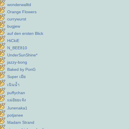
wonderwalltd
Orange Flowers
currywurst
bugjew
auf den ersten Blick
HiCkiE
N_BEE810
UnderSunShine*
jazzy-bong
Baked by PonG
Super เมี
เนินน้ำ
puffychan
ม่อัยยะจัง
Junenaka1
potjanee
Madam Strand