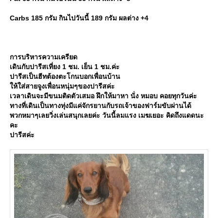
Carbs 185 กรัม กินไปวันนี้ 189 กรัม ผลต่าง +4
การบริหารความเครียด
เดินกับปารีสเที่ยง 1 ชม. เย็น 1 ชม.ค่ะ
ปารีสเป็นฮีทต้องตะโกนบอกเพื่อนบ้าน
ห้ใส่สายจูงเพื่อนหนุ่มๆของปารีสค่ะ
เวลาเดินจะมีขนมติดตัวเสมอ ฝึกให้มาหา นั่ง หมอบ คอยทุกวันค่ะ
ทางที่เดินเป็นทางทุ่งมีแค่จักรยานกับรถเจ้าของฟาร์มขับผ่านได้
พวกหมาๆเลยวิ่งเล่นสนุกเลยค่ะ วันนี้ลมแรง เมฆเยอะ คิดถึงแดดนะ
คะ
ปารีสค่ะ