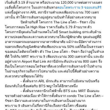
เริ่มต้นที่ 3.19 ล้านบาท หรือประมาณ 120,000 บาทต่อตารางเมตร
เฉลี่ยทั้งโครงการ ในแง่การเดินทาง
คอนโดพระราม 9 ของแสนสิริ
ห่งนี้อยู่ห่างจาก ARL สถานีรามคำแหงเพียงประมาณ 700 เมตร
เท่านั้น ทำให้การเดินทางมุ่งสู่สนามบินทำได้อย่างสะดวกสบา
ปิดท้ายกันที่ โครงการ The Line อโศก - รัชดา เป็น
ครงการคอนโด High Rise ราคาเริ่มต้น 5.79 ล้านบาท ตัว
ครงการมีจุดเด่นในด้านเทคโนโลยี Smart building ยกระดับด้าน
ความปลอดภัยและความสะดวกสบายให้แก่ผู้พักอาศัย จุดเด่นอยู่ที่มี
อาคารจอดรถแยกออกจากอาคารพักอาศัย แม้ว่าจะมีอัตราส่วนการ
จอดรถเทียบกับยูนิตพักอาศัยเพียงประมาณ 50% แต่ก็ถือเป็นธรรมดา
ของคอนโดติดรถไฟฟ้า ตัว The Line อโศก - รัชดา ถือว่าอยู่ในทำเล
ที่ดี ใกล้กับ MRT พระราม 9 เพียงประมาณ 300 เมตรเท่านั้น และยัง
อยู่ห่างจาก Airport Rail Link สถานีมักกะสันประมาณ 800 เมตร จึง
ถือเป็นโครงการคอนโดรัชดาที่สะดวกทั้งการเดินทางเข้าไปทำงาน
นย่านธุรกิจรวมถึงการไปสนามบิน และต่อไปนี้คือตัวอย่างความ
สะดวกสบายที่คุณจะได้รับ
- ตั้งต้นจาก ARL มักกะสัน สามารถไปยังสนามบินหรือ
้อนกลับไปเชื่อมต่อกับ BTS พญาไทได้อีกทางหนึ่ง
- ตั้งต้นจากสถานีรถไฟฟ้าทั้ง BTS และ MRT มีแผนจะ
ขยายตัวอย่างต่อเนื่อง ทำให้การตั้งต้นจาก condo The Line อโศก –
รัชดา มีความสะดวกสบายในการเดินทางเป็นอย่างมาก
พระราม 9 เดินทางไม่กี่สถานีก็จะถึงสถานีอโศก เชื่อมต่อ