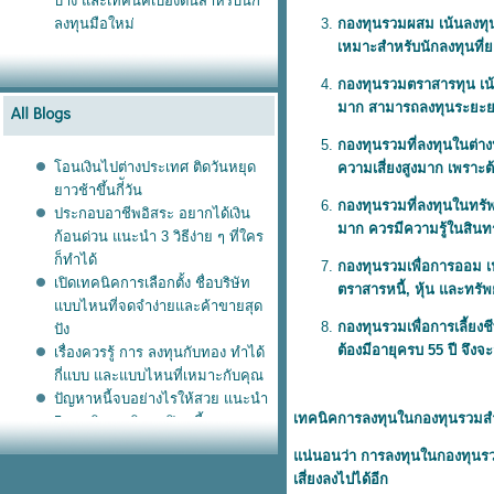
บ้าง และเทคนิคเบื้องต้นสำหรับนัก
ลงทุนมือใหม่
กองทุนรวมผสม เน้นลงทุนใ
เหมาะสำหรับนักลงทุนที่
กองทุนรวมตราสารทุน เน้นล
มาก สามารถลงทุนระยะย
กองทุนรวมที่ลงทุนในต่า
อนเงินไปต่างประเทศ ติดวันหยุด
ความเสี่ยงสูงมาก เพราะต้
าวช้าขึ้นกี่ัวัน
กองทุนรวมที่ลงทุนในทรัพ
ประกอบอาชีพอิสระ อยากได้เงิน
มาก ควรมีความรู้ในสินทรั
ก้อนด่วน แนะนำ 3 วิธีง่าย ๆ ที่ใคร
ก็ทำได้
กองทุนรวมเพื่อการออม เน
เปิดเทคนิคการเลือกตั้ง ชื่อบริษัท
ตราสารหนี้, หุ้น และทรัพ
บบไหนที่จดจำง่ายและค้าขายสุด
กองทุนรวมเพื่อการเลี้ยงช
ปัง
ต้องมีอายุครบ 55 ปี จึง
เรื่องควรรู้ การ ลงทุนกับทอง ทำได้
กี่แบบ และแบบไหนที่เหมาะกับคุณ
ปัญหาหนี้จบอย่างไรให้สวย แนะนำ
เทคนิคการลงทุนในกองทุนรวมสำ
5 เทคนิคหาเงินมาปิดหนี้
อปพลิเคชั่นธนาคาร เคล็ดลับโอน
น่นอนว่า การลงทุนในกองทุนรวม
เงินแบบประหยัด กดเงินไม่ใช้บัตร
เสี่ยงลงไปได้อีก
ได้ด้ว