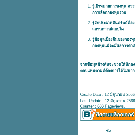
การลงทุนในกองทุนรวม เงินน้อ
รู้เป้าหมายการลงทุน ควร
วัยไหนก็ลงทุนได้
การเลือกกองทุนรวม
รู้ก่อนลงทุน กองทุนรวมคืออะไร
รู้จักประเภทสินทรัพย์ที่ล
ละควรลงทุนอย่างไรให้ได้ผล
สถานการณ์แบบใด
ตอบแทนมากที่สุด
หนี้บัตรเครดิต ท่วมหัว แต่ยังเอาตัว
รู้ข้อมูลเบื้องต้นของกอ
รอดได้ ด้วย 5 ขั้นตอนนี้
กองทุนแม้จะมีผลการดำเนิ
เช็กโอกาสและแหล่งเงินทุนสินเชื่อ
ต่อยอดธุรกิจ เพื่อการอนุรักษ์
พลังงานและสิ่งแวดล้อม
จากข้อมูลข้างต้นจะช่วยให้นัก
ลง
มือใหม่ควรรู้ กองทุนรวมมีอะไร
ตอบแทนตามที่ต้องการได้ไม่ยาก
บ้าง และเทคนิคเบื้องต้นสำหรับนัก
ลงทุนมือใหม่
เปิดข้อมูล ประกันชีวิตมีกี่ประเภท
ละวิธีเลือกทำประกันชีวิตให้
Create Date : 12 มิถุนายน 2566
เหมาะกับแต่ละช่วงวั
Last Update : 12 มิถุนายน 2566
Counter : 683 Pageviews.
ทำได้จริงไหม? ผ่อนคอนโดเดือน
ละ 5000 บาทกับธนาคาร
นะนำวิธีการ เติมเงินออนไลน์
ผ่านแอปธนาคารแบบเข้าใจง่าย แต่
ชื่อ :
ทำให้ชีวิตง่ายกว่า