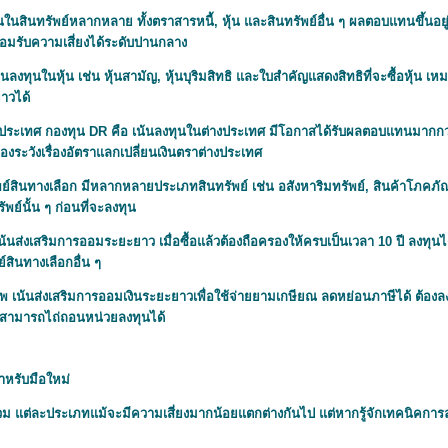
นสินทรัพย์หลากหลาย ทั้งตราสารหนี้, หุ้น และสินทรัพย์อื่น ๆ ผลตอบแทนขึ้นอยู่ก
ยอมรับความเสี่ยงได้ระดับปานกลาง
งทุนในหุ้น เช่น หุ้นสามัญ, หุ้นบุริมสิทธิ และใบสำคัญแสดงสิทธิที่จะซื้อหุ้น เหมา
าวได้
งประเทศ
กองทุน DR คือ
เน้นลงทุนในต่างประเทศ มีโอกาสได้รับผลตอบแทนมากกว่
องระวังเรื่องอัตราแลกเปลี่ยนเงินตราต่างประเทศ
ย์สินทางเลือก มีหลากหลายประเภทสินทรัพย์ เช่น อสังหาริมทรัพย์, สินค้าโภคภัณ
พย์นั้น ๆ ก่อนที่จะลงทุน
้นส่งเสริมการออมระยะยาว เมื่อซื้อแล้วต้องถือครองให้ครบเป็นเวลา 10 ปี ลงทุน
ย์สินทางเลือกอื่น ๆ
ีพ เน้นส่งเสริมการออมเงินระยะยาวเพื่อใช้จ่ายยามเกษียณ ลดหย่อนภาษีได้ ต้องลงท
จะสามารถไถ่ถอนหน่วยลงทุนได้
หรับมือใหม่
 แต่ละประเภทแม้จะมีความเสี่ยงมากน้อยแตกต่างกันไป แต่หากรู้จักเทคนิคการล