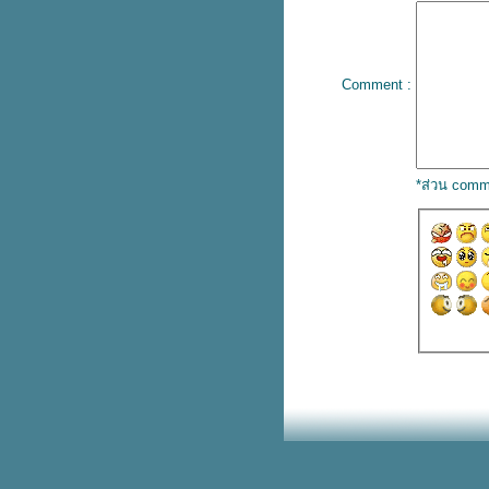
รู้จักบันได 4 ขั้น สำหรับ วางแผน
เกษียณฉบับมนุษย์เงินเดือน เพื่อ
ชีวิตบั้นปลายไม่เดือดร้อนลูกหลาน
ทำประกันลดหย่อนภาษีได้แค่ไหน
Comment :
มาดูกัน
รู้ก่อนลงทุน กองทุนรวมคืออะไร
ละควรลงทุนอย่างไรให้ได้ผล
ตอบแทนมากที่สุด
*ส่วน comm
ชร์ไอเดียการ ตั้งชื่อร้าน ให้เป็น
มงคล ให้บริษัทปังๆ รายรับร่ำรว
เริ่มก่อนสบายกว่า 5 ขั้นตอน
วางแผนเกษียณฉบับมนุษย์เงินเดือน
ที่คุณทำได้ตั้งแต่วันนี้
อยากมีบ้านต้องรู้ สินเชื่อบ้าน
ธนาคารไหนดอกเบี้ยคุ้มสุด เราหา
คำตอบมาให้แล้ว
ประกันชีวิตออมทรัพย์ สำหรับผู้สูง
อายุคืออะไร คุ้มครองมากน้อยแค่
ไหน ทำไมจึงควรทำไว้ให้คนใน
ครอบครัว
จก 3 เคล็ดลับปรับ ฮวงจุ้ยร้านค้า