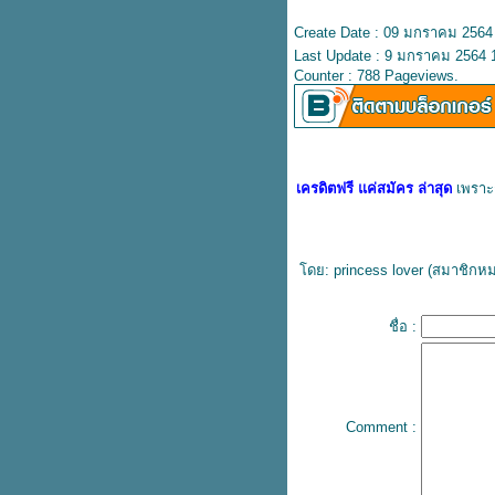
การลงทุนในกองทุนรวม เงินน้อ
Create Date : 09 มกราคม 2564
วัยไหนก็ลงทุนได้
Last Update : 9 มกราคม 2564 
รู้ก่อนลงทุน กองทุนรวมคืออะไร
Counter : 788 Pageviews.
ละควรลงทุนอย่างไรให้ได้ผล
ตอบแทนมากที่สุด
หนี้บัตรเครดิต ท่วมหัว แต่ยังเอาตัว
รอดได้ ด้วย 5 ขั้นตอนนี้
เช็กโอกาสและแหล่งเงินทุนสินเชื่อ
เครดิตฟรี แค่สมัคร ล่าสุด
เพราะถ
ต่อยอดธุรกิจ เพื่อการอนุรักษ์
พลังงานและสิ่งแวดล้อม
มือใหม่ควรรู้ กองทุนรวมมีอะไร
บ้าง และเทคนิคเบื้องต้นสำหรับนัก
ดย: princess lover (
สมาชิกห
ลงทุนมือใหม่
เปิดข้อมูล ประกันชีวิตมีกี่ประเภท
ชื่อ :
ละวิธีเลือกทำประกันชีวิตให้
เหมาะกับแต่ละช่วงวั
ทำได้จริงไหม? ผ่อนคอนโดเดือน
ละ 5000 บาทกับธนาคาร
Comment :
นะนำวิธีการ เติมเงินออนไลน์
ผ่านแอปธนาคารแบบเข้าใจง่าย แต่
ทำให้ชีวิตง่ายกว่า