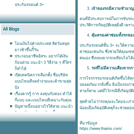
ประกันรถยนต์ 3+
เจ้าของรถมีความชำนาญ
คนที่มีประสบการณ์ในการขับรถและ
ประวัติการเกิดอุบัติเหตุยิ่งดี 
คุ้มครองค่าซ่อมทั้งรถขอ
อนเงินไปต่างประเทศ ติดวันหยุด
ประกันรถยนต์ชั้น 3+ จะให้ความ
าวช้าขึ้นกี่ัวัน
ค่าซ่อมเช่นกัน ซึ่งช่วยให้คุณเ
ประกอบอาชีพอิสระ อยากได้เงิน
ตนเอง ซึ่งแพงมากจนเทียบไม่ได้เ
ก้อนด่วน แนะนำ 3 วิธีง่าย ๆ ที่ใคร
รถที่ไม่มีความเสี่ยงจา
ก็ทำได้
เปิดเทคนิคการเลือกตั้ง ชื่อบริษัท
การโจรกรรมรถยนต์เกิดขึ้นได้ท
บบไหนที่จดจำง่ายและค้าขายสุด
ปลอดภัยมากยิ่งขึ้น ยิ่งเป็นรถเ
ปัง
หายก็ตาม แต่มีไว้กรณีที่เกิดอุบ
เรื่องควรรู้ การ ลงทุนกับทอง ทำได้
กี่แบบ และแบบไหนที่เหมาะกับคุณ
สุดท้ายไม่ว่ารถคุณจะใหม่จะเก่า
ปัญหาหนี้จบอย่างไรให้สวย แนะนำ
น้อยเมื่อเกิดอุบัติเหตุก็จะช่วย
5 เทคนิคหาเงินมาปิดหนี้
อปพลิเคชั่นธนาคาร เคล็ดลับโอน
ที่มาข้อมูล
เงินแบบประหยัด กดเงินไม่ใช้บัตร
https://www.thaiins.com/
ได้ด้ว