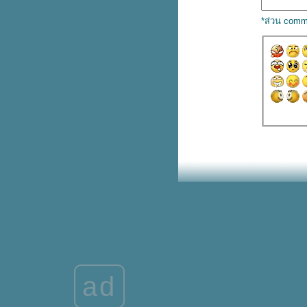
รู้จักบันได 4 ขั้น สำหรับ วางแผน
เกษียณฉบับมนุษย์เงินเดือน เพื่อ
*ส่วน comm
ชีวิตบั้นปลายไม่เดือดร้อนลูกหลาน
ทำประกันลดหย่อนภาษีได้แค่ไหน
มาดูกัน
รู้ก่อนลงทุน กองทุนรวมคืออะไร
ละควรลงทุนอย่างไรให้ได้ผล
ตอบแทนมากที่สุด
ชร์ไอเดียการ ตั้งชื่อร้าน ให้เป็น
มงคล ให้บริษัทปังๆ รายรับร่ำรว
เริ่มก่อนสบายกว่า 5 ขั้นตอน
วางแผนเกษียณฉบับมนุษย์เงินเดือน
ที่คุณทำได้ตั้งแต่วันนี้
อยากมีบ้านต้องรู้ สินเชื่อบ้าน
ธนาคารไหนดอกเบี้ยคุ้มสุด เราหา
คำตอบมาให้แล้ว
ประกันชีวิตออมทรัพย์ สำหรับผู้สูง
อายุคืออะไร คุ้มครองมากน้อยแค่
ไหน ทำไมจึงควรทำไว้ให้คนใน
ad
ครอบครัว
จก 3 เคล็ดลับปรับ ฮวงจุ้ยร้านค้า
ติดถนน เรียกลูกค้า เพิ่มยอดขา