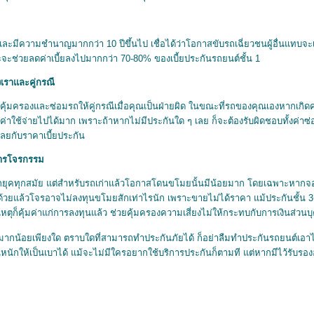
มีความชำนาญมากกว่า 10 ปีขึ้นไป เชื่อได้ว่าโอกาสขับรถเฉี่ยวชนผู้อื่นแทบจะเป
เพราะจะช่วยลดค่าเบี้ยลงไปมากกว่า 70-80% ของเบี้ยประกันรถยนต์ชั้น 1
งเราและคู่กรณี
คุ้มครองและซ่อมรถให้คู่กรณีเมื่อคุณเป็นฝ่ายผิด ในขณะที่รถของคุณเองหากเกิด
ซฟค่าใช้จ่ายไปได้มาก เพราะถ้าหากไม่มีประกันใด ๆ เลย ก็จะต้องรับผิดชอบทั้งค่
ลยกับราคาเบี้ยประกัน
กการโจรกรรม
ุกยุคทุกสมัย แต่สำหรับรถเก่าแล้วโอกาสโดนขโมยนั้นมีน้อยมาก โดยเฉพาะหากจอด
ก่าด้วยแล้วโจรอาจไม่ลงทุนขโมยสักเท่าไรนัก เพราะขายไม่ได้ราคา แม้ประกันชั้น
ัติเหตุก็คุ้มค่าแก่การลงทุนแล้ว ช่วยคุ้มครองความเสี่ยงไม่ให้กระทบกับการเงินส่
มากน้อยเพียงใด ตราบใดที่สามารถทำประกันภัยได้ ก็อย่าลืมทำประกันรถยนต์เอาไว้
ผ่อนหนักให้เป็นเบาได้ แม้จะไม่มีใครอยากใช้บริการประกันก็ตามที แต่หากมีไว้รับรอ