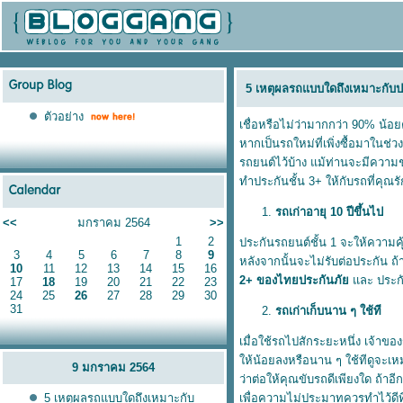
5 เหตุผลรถแบบใดถึงเหมาะกับป
ตัวอย่าง
เชื่อหรือไม่ว่ามากกว่า 90% น้อ
หากเป็นรถใหม่ที่เพิ่งซื้อมาในช่
รถยนต์ไว้บ้าง แม้ท่านจะมีความชำ
ทำประกันชั้น 3+ ให้กับรถที่คุณร
รถเก่าอายุ
10 ปีขึ้นไป
<<
มกราคม 2564
>>
1
2
ประกันรถยนต์ชั้น 1 จะให้ความคุ
3
4
5
6
7
8
9
หลังจากนั้นจะไม่รับต่อประกัน ถ้า
10
11
12
13
14
15
16
2+ ของไทยประกันภั
ละ ประกั
17
18
19
20
21
22
23
24
25
26
27
28
29
30
31
รถเก่าเก็บนาน ๆ ใช้ที
เมื่อใช้รถไปสักระยะหนึ่ง เจ้าข
ห้น้อยลงหรือนาน ๆ ใช้ทีดูจะเหม
9 มกราคม 2564
ว่าต่อให้คุณขับรถดีเพียงใด ถ้าอี
5 เหตุผลรถแบบใดถึงเหมาะกับ
เพื่อความไม่ประมาทควรทำไว้ดีที