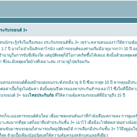
ระกันรถยนต์ 3+
ยคนนักจะรู้จริงในเรื่องของ ประกันรถยนต์ชั้น 3+ เพราะหลายคนมองว่าให้ความคุ้มค
วง 1-7 ปี อาจไม่จำเป็นสักเท่าไรนัก แต่ถ้ารถยนต์ของท่านเริ่มมีอายุมากกว่า 10 ปี
นาญในการขับขี่เพียงใด แต่อุบัติเหตุก็มีโอกาสเกิดขึ้นได้เสมอ ดังนั้นด้วยเหตุผ
ัก ซึ่งจะมีเหตุผลใดบ้างที่เหมาะสม เรามาดูไปพร้อมกัน
้มครองรถยนต์ตั้งแต่ป้ายแดงจนกระทั่งรถมีอายุ 8 ปี ซึ่งมากสุด 10 ปี หากคุณมีปร
ต่อค่าเบี้ยก็สูงไม่คุ้มค่า ดังนั้นคุณจึงควรมองหาประกันสำรองเอาไว้ ซึ่งในที่นี้มีท
นรถยนต์ 3+ ของ
ไทยประกันภั
ที่ให้ความคุ้มครองรถยนต์ที่มีอายุถึง 15 ปี
องรถก็จะมองหารถยนต์คันใหม่ เพื่อมาทดแทนคันเก่าที่กำลังเสื่อมสภาพลง การดูแลรัก
าะสมมากที่สุด แต่ก็อย่าลืมทำประกันชั้น 3+ เอาไว้ เผื่อมีอะไรผิดพลาดอย่างน้อ
กคนขับมาชนรถคุณก็สามารถเกิดอุบัติเหตุได้ การเลือกมีประกันชั้น 3+ ไว้จึงดูอุ่นใจ
่สุด ด้วยเบี้ยเพียงน้อยนิดแต่ให้ความคุ้มครองหลักแสนเลยทีเดียว