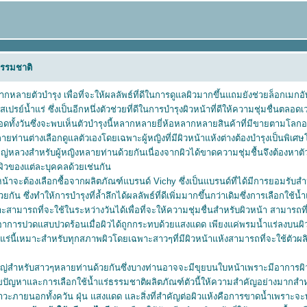
ธรรมชาติ
ลากหลายตัวบำรุง เพื่อที่จะให้ผลลัพธ์ที่ดีในการดูแลผิวมากขึ้นแถมยังช่วยล็อกเมกอั
์น้ำแร่ ซึ่งเป็นอีกหนึ่งตัวช่วยที่ดีในการบำรุงผิวหน้าที่ดีให้ความชุ่มชื่นตลอดเวล
ดทั้งวันซึ่งจะพบเห็นตัวบำรุงนี้หลากหลายยี่ห้อหลากหลายสินค้าที่มีขายตามโลกอ
ลายท่านต่างเลือกดูแลตัวเองโดยเฉพาะผู้หญิงที่มีผิวหน้าแห้งต่างต้องบำรุงเป็นพิเศษ
หญ่หลวงสำหรับผู้หญิงหลายท่านด้วยกันเนื่องจากผิวได้ขาดความชุ่มชื้นจึงต้องหาตั
ผิวของแต่ละบุคคลด้วยเช่นกัน
หน้าจะต้องเลือกซื้อจากผลิตภัณฑ์แบรนด์ Vichy ซึ่งเป็นแบรนด์ที่ได้มีการยอมรับส
ยกัน ซึ่งทำให้การบำรุงที่ล้ำลึกได้ผลลัพธ์ที่ดีเพิ่มมากขึ้นกว่าเดิมซึ่งการเลือกใช้น้ำ
ะสามารถที่จะใช้ในระหว่างวันได้เพื่อที่จะให้ความชุ่มชื่นสำหรับผิวหน้า สามาร
ดอาการปวดแสบปวดร้อนเมื่อผิวได้ถูกกระทบด้วยแสงแดด เพียงแค่พรมน้ำแร่ลงบนผิวห
น้ำแร่นี้เหมาะสำหรับทุกสภาพผิวโดยเฉพาะสาวๆที่มีผิวหน้าแห้งสามารถที่จะใช้ตัวผลิต
หญ่สำหรับสาวๆหลายท่านด้วยกันซึ่งบางท่านอาจจะมีขุยบนใบหน้าเพราะมีอาการผิวห
ยแก้ไขปัญหาและการเลือกใช้น้ำแร่ธรรมชาติผลิตภัณฑ์ตัวนี้ให้ความสำคัญอย่างมากสำ
วะภายนอกทั้งควัน ฝุ่น แสงแดด และสิ่งที่สำคัญต่อผิวแห้งคือการขาดน้ำเพราะจะทำ