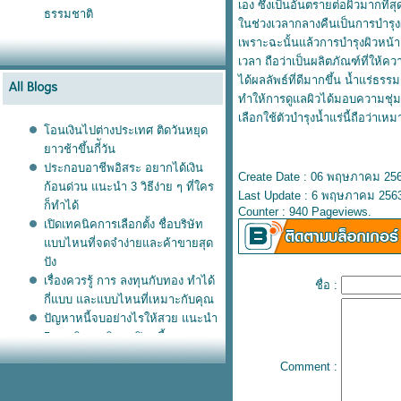
เอง ซึ่งเป็นอันตรายต่อผิวมากที่
ธรรมชาติ
นช่วงเวลากลางคืนเป็นการบำรุงผิ
เพราะฉะนั้นแล้วการบำรุงผิวหน้
เวลา ถือว่าเป็นผลิตภัณฑ์ที่ให้ค
ได้ผลลัพธ์ที่ดีมากขึ้น น้ำแร่ธร
ทำให้การดูแลผิวได้มอบความชุ่มชื
เลือกใช้ตัวบำรุงน้ำแร่นี้ถ
อนเงินไปต่างประเทศ ติดวันหยุด
าวช้าขึ้นกี่ัวัน
ประกอบอาชีพอิสระ อยากได้เงิน
Create Date : 06 พฤษภาคม 25
ก้อนด่วน แนะนำ 3 วิธีง่าย ๆ ที่ใคร
Last Update : 6 พฤษภาคม 2563
ก็ทำได้
Counter : 940 Pageviews.
เปิดเทคนิคการเลือกตั้ง ชื่อบริษัท
บบไหนที่จดจำง่ายและค้าขายสุด
ปัง
เรื่องควรรู้ การ ลงทุนกับทอง ทำได้
ชื่อ :
กี่แบบ และแบบไหนที่เหมาะกับคุณ
ปัญหาหนี้จบอย่างไรให้สวย แนะนำ
5 เทคนิคหาเงินมาปิดหนี้
อปพลิเคชั่นธนาคาร เคล็ดลับโอน
Comment :
เงินแบบประหยัด กดเงินไม่ใช้บัตร
ได้ด้ว