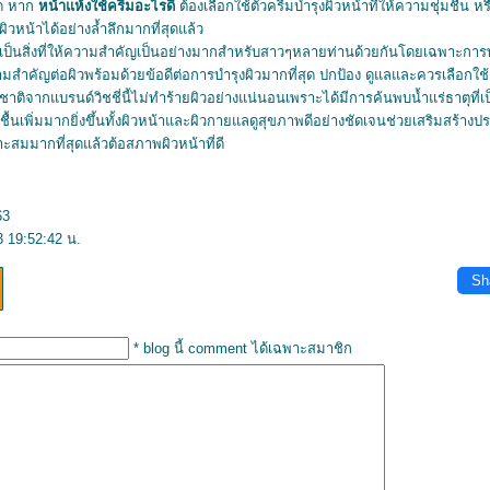
สุด หาก
หน้าแห้งใช้ครีมอะไรดี
ต้องเลือกใช้ตัวครีมบำรุงผิวหน้าที่ให้ความชุ่มชื้น
วหน้าได้อย่างล้ำลึกมากที่สุดแล้ว
าเป็นสิ่งที่ให้ความสำคัญเป็นอย่างมากสำหรับสาวๆหลายท่านด้วยกันโดยเฉพาะการ
วามสำคัญต่อผิวพร้อมด้วยข้อดีต่อการบำรุงผิวมากที่สุด ปกป้อง ดูแลและควรเลือกใช้ต
รมชาติจากแบรนด์วิชชี่นี้ไม่ทำร้ายผิวอย่างแน่นอนเพราะได้มีการค้นพบน้ำแร่ธาตุที
้นเพิ่มมากยิ่งขึ้นทั้งผิวหน้าและผิวกายแลดูสุขภาพดีอย่างชัดเจนช่วยเสริมสร้างปร
ือว่าเหมาะสมมากที่สุดแล้วต้อสภาพผิวหน้าที่ดี
63
 19:52:42 น.
Sh
* blog นี้ comment ได้เฉพาะสมาชิก