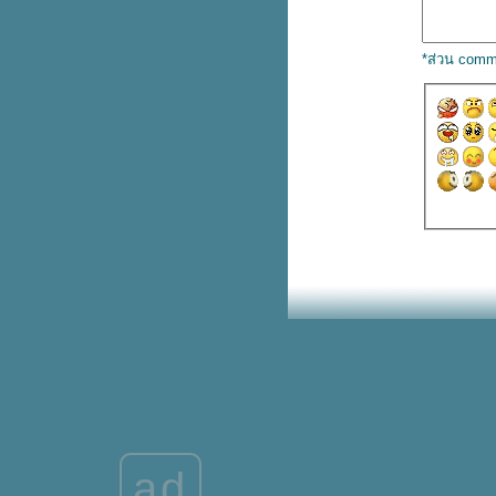
การลงทุนในกองทุนรวม เงินน้อ
วัยไหนก็ลงทุนได้
*ส่วน comm
รู้ก่อนลงทุน กองทุนรวมคืออะไร
ละควรลงทุนอย่างไรให้ได้ผล
ตอบแทนมากที่สุด
หนี้บัตรเครดิต ท่วมหัว แต่ยังเอาตัว
รอดได้ ด้วย 5 ขั้นตอนนี้
เช็กโอกาสและแหล่งเงินทุนสินเชื่อ
ต่อยอดธุรกิจ เพื่อการอนุรักษ์
พลังงานและสิ่งแวดล้อม
มือใหม่ควรรู้ กองทุนรวมมีอะไร
บ้าง และเทคนิคเบื้องต้นสำหรับนัก
ลงทุนมือใหม่
เปิดข้อมูล ประกันชีวิตมีกี่ประเภท
ละวิธีเลือกทำประกันชีวิตให้
เหมาะกับแต่ละช่วงวั
ทำได้จริงไหม? ผ่อนคอนโดเดือน
ละ 5000 บาทกับธนาคาร
นะนำวิธีการ เติมเงินออนไลน์
ผ่านแอปธนาคารแบบเข้าใจง่าย แต่
ad
ทำให้ชีวิตง่ายกว่า