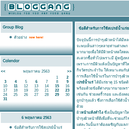
ข้อดีสำหรับการใช้สเปรย์น้ำแร่
ตัวอย่าง
ปัจจุบันนี้การบำรุงผิวหน้าได้มีห
จะพบเห็นสาวๆหลายท่านต่างพก สเปรย
มากมายเพื่อให้มีผิวหน้าสดใสตลอ
สะดวกซื้อทั่วไปเพราะมี ผู้หญิงห
เพราะการมีผิวแห้งเป็นปัญหาที่ใ
กิจวัตรประจำวัน ให้เหมาะสมกับ
<<
พฤษภาคม 2563
>>
การเลือกใช้น้ำแร่ในการบำรุงผิว
1
2
3
4
5
6
7
8
9
เปรย์น้ำแร่
ได้มีแร่ธาตุ 15 ชนิดด้ว
10
11
12
13
14
15
16
พร้อมด้วยข้อดีต่างๆมากมายเพรา
17
18
19
20
21
22
23
เช่นกัน ช่วยลดริ้วรอย และยังล
24
25
26
27
28
29
30
31
ถูกบำรุงแล้ว ซึ่งการเลือกใช้ตัว
ด้ว
ผิว
หน้าแห้งทำไง
ซึ่งเป็นปัญหาใ
6 พฤษภาคม 2563
บำรุงผิวหน้าที่ดีเพื่อที่จะช่ว
ต่ละวันนั้นเราต้องเผชิญกับมลภา
ข้อดีสำหรับการใช้สเปรย์น้ำแร่