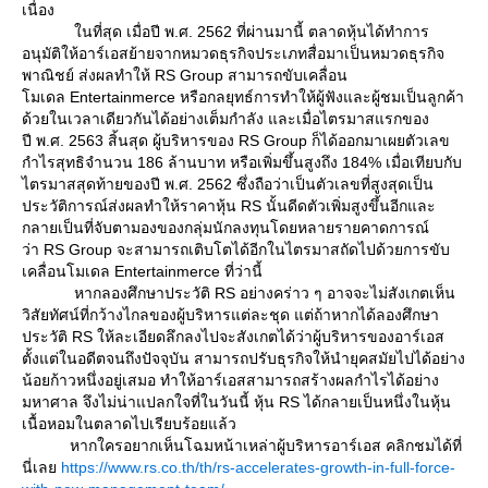
เนื่อง
นที่สุด เมื่อปี พ.ศ. 2562 ที่ผ่านมานี้ ตลาดหุ้นได้ทำการ
อนุมัติให้อาร์เอสย้ายจากหมวดธุรกิจประเภทสื่อมาเป็นหมวดธุรกิจ
พาณิชย์ ส่งผลทำให้ RS Group สามารถขับเคลื่อน
มเดล Entertainmerce หรือกลยุทธ์การทำให้ผู้ฟังและผู้ชมเป็นลูกค้า
ด้วยในเวลาเดียวกันได้อย่างเต็มกำลัง และเมื่อไตรมาสแรกของ
ปี พ.ศ. 2563 สิ้นสุด ผู้บริหารของ RS Group ก็ได้ออกมาเผยตัวเลข
กำไรสุทธิจำนวน 186 ล้านบาท หรือเพิ่มขึ้นสูงถึง 184% เมื่อเทียบกับ
ไตรมาสสุดท้ายของปี พ.ศ. 2562 ซึ่งถือว่าเป็นตัวเลขที่สูงสุดเป็น
ประวัติการณ์ส่งผลทำให้ราคาหุ้น RS นั้นดีดตัวเพิ่มสูงขึ้นอีกและ
กลายเป็นที่จับตามองของกลุ่มนักลงทุนโดยหลายรายคาดการณ์
ว่า RS Group จะสามารถเติบโตได้อีกในไตรมาสถัดไปด้วยการขับ
เคลื่อนโมเดล Entertainmerce ที่ว่านี้
หากลองศึกษาประวัติ RS อย่างคร่าว ๆ อาจจะไม่สังเกตเห็น
วิสัยทัศน์ที่กว้างไกลของผู้บริหารแต่ละชุด แต่ถ้าหากได้ลองศึกษา
ประวัติ RS ให้ละเอียดลึกลงไปจะสังเกตได้ว่าผู้บริหารของอาร์เอส
ตั้งแต่ในอดีตจนถึงปัจจุบัน สามารถปรับธุรกิจให้นำยุคสมัยไปได้อย่าง
น้อยก้าวหนึ่งอยู่เสมอ ทำให้อาร์เอสสามารถสร้างผลกำไรได้อย่าง
มหาศาล จึงไม่น่าแปลกใจที่ในวันนี้ หุ้น RS ได้กลายเป็นหนึ่งในหุ้น
เนื้อหอมในตลาดไปเรียบร้อยแล้ว
หากใครอยากเห็นโฉมหน้าเหล่าผู้บริหารอาร์เอส คลิกชมได้ที่
นี่เล
https://www.rs.co.th/th/rs-accelerates-growth-in-full-force-