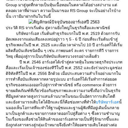
Group มาสู่จุดที่กลายเป็นหุ้นเนื้อหอมในตลาดได้อย่างสง่างาม แต่
ตลอดเวลาที่ผ่านมา ความเป็นมาของ RS Group จะเป็นอย่างไรบ้าง
นั้น เรามีมาฝากกันในวันนี้
ประวัติ RS จากเริ่มต้น สู่ความยิ่งใหญ่ในธุรกิจสื่อและพาณิชย์
บริษัทอาร์เอส เริ่มต้นทำธุรกิจแรกในปี พ.ศ. 2519 ด้วยการรับ
อัดเพลงจากแผ่นเสียงลงเทปอยู่ราว ๆ 5 - 6 ปี ก่อนที่จะเริ่มต้นเข้าสู่
ธุรกิจเพลงในปี พ.ศ. 2525 และเมื่อเวลาผ่านไป 10 ปี อาร์เอสก็ได้เริ่ม
ผลิตสื่อบันเทิงชนิดอื่น ๆ เช่น ภาพยนตร์ ละคร รายการทีวี รายการ
วิทยุ เพื่อมุ่งสู่การเป็นบริษัทบันเทิงครบวงจรอย่างเต็มตัว
ปี พ.ศ. 2546 อาร์เอสได้เข้าสู่ตลาดหุ้นในหมวดธุรกิจประเภท
สื่อและเริ่มเป็นเจ้าของช่องทีวีในปี พ.ศ. 2552 และยังร่วมประมูลช่อง
ดิจิทัลทีวีในปี พ.ศ. 2556 อีกด้วย เมื่อประสบความสำเร็จอย่างมากใน
การทำสื่อบันเทิงหลากหลายรูปแบบ อาร์เอสก็ได้เริ่มทำการต่อยอด
ธุรกิจของตนเองออกไปสู่การทำพาณิชย์ หรือ commerce ด้วยการ
ขายผลิตภัณฑ์ที่เกี่ยวข้องกับสุขภาพและความงามซึ่งถือว่าเป็นธุรกิจ
ที่มีมูลค่าตลาดสูงกว่าแสนล้านบาทในขณะนั้นอัตราการเติบโตดี
ละยังสามารถเติบโตได้อีกและนี่ก็คือช่องทางที่ทำให้
บริษัทอาร์เอส
นั้
นมองเห็นโอกาสที่จะทำให้ฐานผู้ชมและฐานผู้ฟังที่มีอยู่เดิมนั้นกลา
มาเป็นลูกค้าและขยายการตลาดออกไปสู่สื่อต่าง ๆ ซึ่งความชำนาญ
นเรื่องของสื่อช่วยให้สินค้าของอาร์เอสกลายเป็นที่รู้จักมากขึ้นและ
ังถูกส่งสารตรงสู่กลุ่มเป้าหมายจึงยิ่งทำให้ยอดขายเติบโตอย่างต่อ