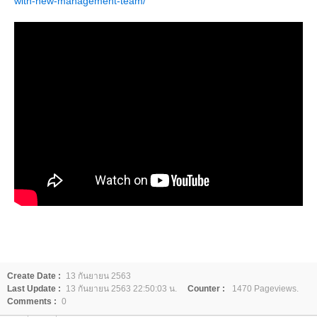
with-new-management-team/
Create Date :
13 กันยายน 2563
Last Update :
13 กันยายน 2563 22:50:03 น.
Counter :
1470 Pageviews.
Comments :
0