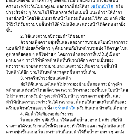
ผ่อนที่เพียงพอ ทำให้สาว ๆ แต่งหน้าไม่ติดทนทั้งวัน อาจลอกเป็น
คราบระหว่างวันไม่น่าดูเลย นอกจากนี้ต่อให้ทา
เซรั่มหน้าใส
ครีม
บำรุงผิวต่าง ๆ ก็ช่วยไม่ได้ในเวลาเร่งรีบแบบนี้ แนะนำว่าให้ทำกา
รมาส์กหน้าโดยใช้แผ่นมาส์กหน้าในตอนตื่นนอนไว้สัก 20 นาที เพื่อ
ห้ผิวได้รับความชุ่มชื้นทำให้ผิวไม่แห้งและแต่งหน้าได้ติดทนมากยิ่ง
ขึ้น
2. ใช้แตงกวาปกปิดรอยดำใต้ขอบตา
ตัวช่วยเพิ่มความชุ่มชื้นและลดอาการบวมบนใบหน้าจากการ
นอนดึกได้ บ่อยครั้งที่สาว ๆ ตื่นมาพบกับใบหน้าบวมเป่ง ใต้ตาปูดโปน
ดูน่าเกลียดสุด ๆ แก้ไขง่าย ๆ โดยการนำแตงกวาที่แช่ในตู้เย็นมา
ฝานบาง ๆ วางไว้ทั่วผิวหน้าเน้นที่บริเวณใต้ตา ความเย็นของ
ตงกวาจะช่วยลดความบวมและแตงกวายังเพิ่มความชุ่มชื้นให้
บหน้าได้อีก ช่วยให้ใบหน้าเราดูสดชื่นมากขึ้นด้ว
3. ทาครีมบำรุงก่อนแต่งหน้า
ต่อให้ตื่นสายแค่ไหนก็ไม่ควรมองข้ามขั้นตอนการบำรุงผิว
หน้าก่อนแต่งหน้าโดยเด็ดขาด เพราะถ้าหากลงรองพื้นบนใบหน้าโด
ไม่ผ่านการทาครีมบำรุงจะทำให้ใบหน้าเราขาดความชุ่มชื้น และ
ทำให้เป็นคราบระหว่างวันได้ เพราะฉะนั้นต่อให้สายแค่ไหนก็ต้องลง
ครีมบนผิวหน้าของเรา ทั้ง
เซรั่มหน้าใส
ครีมกันแดด ห้ามลืมเด็ดขาด
4. ดื่มน้ำให้เพียงพอต่อร่างกา
นตอนเช้า ๆ ตื่นขึ้นมาให้ลองดื่มน้ำสะอาด 1 แก้ว เพื่อให้
ร่างกายได้รับปริมาณน้ำที่เพียงพอ จะทำให้ผิวของเราดูไม่แห้งและมี
ความชุ่มชื้นเสมอ ในระหว่างวันก็แนะนำให้ดื่มน้ำตามมาก ๆ จะส่ง