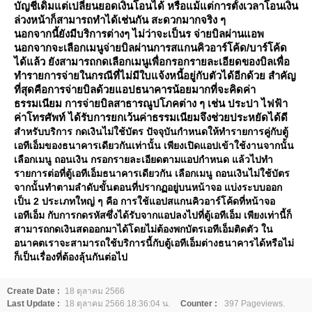
บัญชีเดิมแต่เปลี่ยนยอดเงินโอนได้ หรือแม้แต่การตั้งเวลาโอนเงิน
ล่วงหน้าก็สามารถทำได้เช่นกัน สะดวกมากจริง ๆ
นอกจากนี้ยังมีบริการต่างๆ ไม่ว่าจะเป็นร จ่ายบิลผ่านแอพ
นอกจากจะเลือกเมนูจ่ายบิลผ่านการสแกนคิวอาร์โค้ด/บาร์โค้ด
ได้แล้ว ยังสามารถกดเลือกเมนูเพื่อกรอกรายละเอียดของบิลเพื่อ
ทำรายการจ่ายในกรณีที่ไม่มีใบแจ้งหนี้อยู่กับตัวได้อีกด้วย สำคัญ
ที่สุดคือการจ่ายบิลด้วยแอปธนาคารน้อยมากที่จะคิดค่า
ธรรมเนียม การจ่ายบิลสาธารณูปโภคต่าง ๆ เช่น ประปา ไฟฟ้า
ค่าโทรศัพท์ ได้รับการยกเว้นค่าธรรมเนียมจึงช่วยประหยัดได้ดี
สำหรับบริการ กดเงินไม่ใช้บัตร ปัจจุบันกำหนดให้ทำรายการคู่กับตู้
เอทีเอ็มของธนาคารเดียวกันเท่านั้น เพียงเปิดแอปเข้าใช้งานจากนั้น
เลือกเมนู ถอนเงิน กรอกรายละเอียดตามแอปกำหนด แล้วไปทำ
รายการต่อที่ตู้เอทีเอ็มธนาคารเดียวกัน เลือกเมนู ถอนเงินไม่ใช้บัตร
จากนั้นทำตามลำดับขั้นตอนที่ปรากฏอยู่บนหน้าจอ แบ่งระบบออก
เป็น 2 ประเภทใหญ่ ๆ คือ การใช้แอปสแกนคิวอาร์โค้ดที่หน้าจอ
เอทีเอ็ม กับการกดรหัสซึ่งได้รับจากแอปลงไปที่ตู้เอทีเอ็ม เพียงเท่านี้ก็
สามารถกดเงินสดออกมาได้โดยไม่ต้องพกบัตรเอทีเอ็มติดตัว ใน
อนาคตเราจะสามารถใช้บริการนี้กับตู้เอทีเอ็มต่างธนาคารได้หรือไม่
ก็เป็นเรื่องที่ต้องลุ้นกันต่อไป
Create Date :
18 ตุลาคม 2566
Last Update :
18 ตุลาคม 2566 18:36:04 น.
Counter :
397 Pageviews.