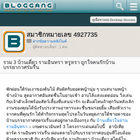
สมาชิกหมายเลข 4927735
ฝากข้อความหลังไมค์
ผู้ติดตามบล็อก : 1 คน
รวม 3 บ้านเดี่ยว รามอินทรา หรูหรา ถูกใจคนรักบ้าน
บรรยากาศร่มรื่น
พักผ่อนใต้ร่มเงาของต้นไม้ สัมผัสกับยอดหญ้านุ่ม ๆ บนสนามหญ้า
ข้างบ้าน สูดอากาศอันสดชื่นในยามเช้า อาบไล้แสงแดดอ่อน วิ่งเล่น
กับเจ้าตัวเล็กพร้อมสัตว์เลี้ยงที่แสนน่ารัก จะดีแค่ไหนถ้าทุกวันหลังเลิก
งานของคุณได้นั่งรับประทานอาหารและชื่นชมรอยยิ้ม เสียงหัวเราะ
จากคนที่คุณรัก ได้ทำกิจกรรมสุดโปรดในวันหยุดภายใต้ชายคาของ
บ้านบรรยากาศสุดร่มรื่นแต่อยู่กลางเมืองกรุง กับ
บ้านเดี่ยวในย่าน
รามอินทรา
– เกษตรนวมินทร์ 3 โครงการเด่นต่อไปนี้ ฮาบิเที
าร์ด รามอินทราร่มรื่น ผ่อนคลายไปกับบรรยากาศอบอุ่นที่โอบล้อม
ด้วยธรรมชาติ กับ ฮาบิเทีย ยาร์ด รามอินทรา บ้านเดี่ยว สไตล์โม