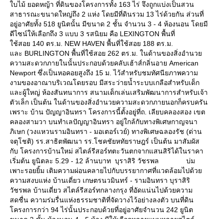
บไม้ ยอดหญ้า ที่ดินของโครงการทั้ง 163 ไร่ จึงถูกแบ่งเป็นสวน
สาธารณะขนาดใหญ่ถึง 2 แห่ง โดยมีที่ดินรวม 13 ไร่ด้วยกัน ส่วนที่
อยู่อาศัยทั้ง 518 ยูนิตนั้น มีขนาด 2 ชั้น จำนวน 3 - 4 ห้องนอน โดยมี
ดีไซน์ให้เลือกถึง 3 แบบ 3 รสนิยม คือ LEXINGTON พื้นที่
ช้สอย 140 ตร.ม. NEW HAVEN พื้นที่ใช้สอย 188 ตร.ม.
ละ BURLINGTON พื้นที่ใช้สอย 262 ตร.ม. ในด้านของสิ่งอำนว
ความสะดวกภายในนั้นประกอบด้วยคลับเฮ้าส์กลิ่นอาย American
Newport ซึ่งเป็นหอคอยสูงถึง 15 ม. ไว้สำหรับชมทัศนียภาพความ
งามของอาณาบริเวณโดยรอบ มีสระว่ายน้ำระบบเกลือสำหรับเด็ก
ละผู้ใหญ่ ห้องสันทนาการ สนามเด็กเล่นเสริมพัฒนาการสำหรับเจ้า
ตัวเล็ก เป็นต้น ในด้านของสิ่งอำนวยความสะดวกภายนอกก็ครบครัน
เพราะ บ้าน ปัญญาอินทรา โครงการนี้ตั้งอยู่ที่ถ. เลียบคลองสอง เขต
คลองสามวา บนทำเลปัญญาอินทรา อยู่ใกล้กับทางพิเศษกาญจนา
ภิเษก (วงแหวนรามอินทรา - มอเตอร์เวย์) ทางพิเศษฉลองรัช (ด่าน
จตุโชติ) รร.สาธิตพัฒนา รร.โชคชัยหทัยราษฎร์ เป็นต้น มาสัมผัส
กับ โครงการบ้านใหม่ สไตล์รีสอร์ทตะวันตกจากแสนสิริได้ในราคา
เริ่มต้น ยูนิตละ 5.29 - 12 ล้านบาท บุราสิริ วัชรพล บ่ม
เพาะรอยยิ้ม เติมความผ่อนคลายไปกับบรรยากาศที่แวดล้อมไปด้ว
ความสงบแห่ง บ้านเดี่ยว เกษตรนวมินทร์ - รามอินทรา บุราสิริ
วัชรพล บ้านเดี่ยว สไตล์รีสอร์ทกลางกรุง ที่อัดแน่นไปด้วยความ
สดชื่น ความร่มรื่นแห่งธรรมชาติที่จัดวางไว้อย่างลงตัว บนที่ดิน
ครงการกว่า 94 ไร่นั้นประกอบด้วยที่อยู่อาศัยจำนวน 242 ยูนิต