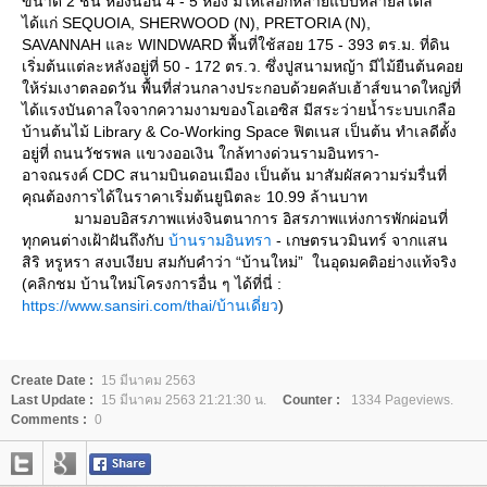
ขนาด 2 ชั้น ห้องนอน 4 - 5 ห้อง มีให้เลือกหลายแบบหลายสไตล์
ได้แก่ SEQUOIA, SHERWOOD (N), PRETORIA (N),
SAVANNAH และ WINDWARD พื้นที่ใช้สอย 175 - 393 ตร.ม. ที่ดิน
เริ่มต้นแต่ละหลังอยู่ที่ 50 - 172 ตร.ว. ซึ่งปูสนามหญ้า มีไม้ยืนต้นคอ
ห้ร่มเงาตลอดวัน พื้นที่ส่วนกลางประกอบด้วยคลับเฮ้าส์ขนาดใหญ่ที่
ได้แรงบันดาลใจจากความงามของโอเอซิส มีสระว่ายน้ำระบบเกลือ
บ้านต้นไม้ Library & Co-Working Space ฟิตเนส เป็นต้น ทำเลดีตั้ง
อยู่ที่ ถนนวัชรพล แขวงออเงิน ใกล้ทางด่วนรามอินทรา-
อาจณรงค์ CDC สนามบินดอนเมือง เป็นต้น มาสัมผัสความร่มรื่นที่
คุณต้องการได้ในราคาเริ่มต้นยูนิตละ 10.99 ล้านบาท
มามอบอิสรภาพแห่งจินตนาการ อิสรภาพแห่งการพักผ่อนที่
ทุกคนต่างเฝ้าฝันถึงกับ
บ้านรามอินทรา
- เกษตรนวมินทร์ จากแสน
สิริ หรูหรา สงบเงียบ สมกับคำว่า “บ้านใหม่” ในอุดมคติอย่างแท้จริง
(คลิกชม บ้านใหม่โครงการอื่น ๆ ได้ที่นี่ :
https://www.sansiri.com/thai/บ้านเดี่ยว
)
Create Date :
15 มีนาคม 2563
Last Update :
15 มีนาคม 2563 21:21:30 น.
Counter :
1334 Pageviews.
Comments :
0