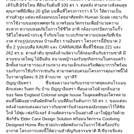
เดิร์นสีเอิร์ธโทน ที่ดินเริ่มต้นที่ 100 ตร.ว. ต่อหลัง ท่ามกลางสังคมสุด
คุณภาพที่มีเพียง 20 ยูนิต บนพื้นที่โครงการกว่า 8 ไร่ ให้ความเป็น
ส่วนตัวสูง แต่ละหลังออกแบบโดยอาศัยหลัก Human Scale เหมาะกับ
การใช้งานของทุกเพศทุกวัย มาพร้อมนวัตกรรมเพื่ออำนวยความ
สะดวก ความปลอดภัยในการใช้ชีวิต อาทิ กล้องวงจรปิดภายในรั้ว
วิดีโอโฟนหน้าประตู รั้วกันขโมย ระบบรักษาความปลอดภัยที่เข้ม
งวด ส่วนรูปแบบของ บ้านเดี่ยว รามอินทรา โครงการนี้มีขนาด 2
ชั้น 2 รูปแบบคือ KAURI และ CARNAUBA พื้นที่ใช้สอย 221 และ
262 ตร.ม. ตามลำดับ ทุกหลังล้วนจัดวางให้กลมกลืนกับธรรมชาติ มี
สวนขนาดใหญ่ ไม้ยืนต้น สนามหญ้ารองรับทุกกิจกรรมในครอบครัว
อีกทั้งสวนสาธารณะส่วนกลาง สนามเด็กเล่นเสริมพัฒนาการก็พร้อม
รองรับการใช้บริการเช่นกัน สามาถครอบครองโครงการคุณภาพนี้ได้
นราคายูนิตละ 9.29 ล้านบาท บุราสิริ
ปัญญาอินทรา ชื่นชมความงามกับบรรยากาศสุดแสนโรแมน
ติกแห่งตะวันตก กับ บ้าน ปัญญาอินทรา ที่อบอวลไปด้วยกลิ่นอา
ของ New England Colonial single house ในอุดมคติของใครหลา
คนที่ใฝ่ฝันอยากสัมผัสสักครั้ง บนที่ดินเริ่มต้นกว่า 50 ตร.ว. ของแต่ละ
หลังล้วนตกแต่งงดงามราวกับยกฟาร์มจำลองของอังกฤษมาไว้ให้ชิด
กล้ ไม้พุ่ม เฟอร์นิเจอร์ ล้วนคัดสรรมาเป็นอย่างดี เอาใจผู้สูงวัยด้ว
ฟังก์ชั่น Elder Care Design Solution พร้อมนวัตกรรม Cooliving
Designed Home ที่จะช่วยประหยัดพลังงานในการใช้เครื่องปรับ
อากาศ โครงการแห่งนี้ให้ความสำคัญกับธรรมชาติ สีเขียวขจีแห่ง