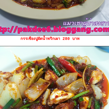
กรรเชียงปูผัดน้ำพริกเผา 280 บาท