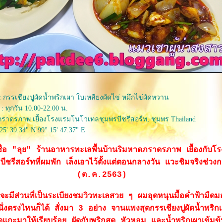
: กรรเชียงปูผัดน้ำพริกเผา ใบเหลียงผัดไข่ หมึกไข่ผัดหวาน
: ทุกวัน 10.00-22.00 น.
ราดรภาพ เยื้องโรงแรมโนโวเทลชุมพรบีชรีสอร์ท, ชุมพร Thailand
25' 39.34" N 99° 15' 47.37" E
้าชื่อ "ลุย" ร้านอาหารทะเลพื้นบ้านริมหาดภราดรภาพ เยื้องกับ
ชรีสอร์ทที่ผมพัก เล็งเอาไว้ตั้งแต่ตอนกลางวัน แวะชิมจริงช่วง
(ต.ค.2563)
จะมีส่วนที่เป็นระเบียงชมวิวทะเลสวย ๆ ผมอุดหนุนมื้อค่ำฟ้ามืด
นั่งตรงไหนก็ได้ สั่งมา 3 อย่าง จานแพงสุดกรรเชียงปูผัดน้ำพริกเ
ดแกะมาให้เรียบร้อย ผัดกับพริกสด หัวหอม และน้ำพริกเผาเข้มข