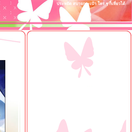
ประหยัด สบายกระเป๋า ใคร ๆ ก็เที่ยวได้