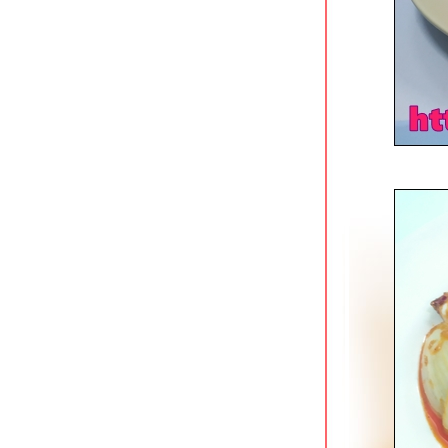
จันจ้าคาเฟ่ ราชบุรี ร้านกาแฟนั่ง chill
จกลางเมือง
ก๋วยเตี๋ยวเนื้อน้ำแดงในตำนาน หน้าวัด
ช่องลม ราชบุรี
เก้าห้องโจ๊กหมู & ก๋วยจั๊บ ถนนนางงาม
สงขลา
Photograph Coffee House สงขลา
ต้ฟ้าเย็นตาโฟ (สาขาใหม่) สงขลา
เย็นตาโฟต้มยำแห้งรสเด็ด
ชิมอาหารพื้นเมืองปีนัง @ สบายดี
สงขลา
ปอเปี๊ยะสด เจ้าเก่าถนนแสงจันทร์
หาดใหญ่
หรงจา กระบี่ อาหารจีนมุสลิมรสเข้ม
The Best One Pad Thai อ่าวนาง กระบี่
กดำคิทเช่น อ่าวนาง กระบี่
สุดใจเนื้อตุ๋นหมูตุ๋น กาญจนบุรี
เตี๋ยวดูดไข่ กาญจนบุรี ก๋วยเตี๋ยวอัญชัน
ต้มยำที่ไม่เหมือนใคร
ทิพย์โภชนา ถนนแสงชูโต กาญจนบุรี
Sappari Gelato เชียงใหม่ ค่าเฟ่สว