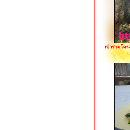
ก๋วยเตี๋ยวเรือรสเด็ด บอยโพธาราม
ราชบุรี
จ๊ก-จั๊บ-เล้งแซ่บ ถนนพัทยา-นาเกลือ
พัทยา
จงเจริญ ข้าวต้มทะเล สาขาพัทยา
บุญเฮง ก๋วยเตี๋ยวขาหมู (ทั้งขา) นครปฐม
ร้านข้าวหน้าเป็ดเยาวราข (รสเด็ด) ถนน
เข้าร่วมโคร
มหาราช กระบี่
ก๋วยเตี๋ยวสุโขทัย by คุณจันทร์ กระบี่
หยวนเป่าติ่มซำ ถนนมหาราช กระบี่
ร้านอาหารแดง-ดำ พัทยากลาง
ขยี้สาก & ซีฟู้ดมหาชัย กาญจนบุรี
ิ้มไอศกรีม กาญจนบุรี ร้านแนวกุ๊กช็อป
กล้ศาลากลางจังหวัด
น้องอุ้มซีฟู้ด อัมพวา สมุทรสงคราม
Durianism Cafe พัทยากลาง
จิ้งนำ นางรองขาหมู & ลูกชิ้นยืนกิน
บุรีรัมย์
ร้านข้าวต้มผักบุ้งเหิรฟ้า สาขาอุดรธานี
อุดรโภชนา ถนนโพศรี อุดรธานี