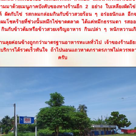
ามมาด้วยเมนูภาคบังคับของทางร้านอีก 2 อย่าง ใบเหลียงผัดไข่ ผ
 ผัดกับไข่ รสกลมกล่อมกินกับข้าวสวยร้อน ๆ อร่อยนักแล อีก
 ผมโชคร้ายที่ช่วงนั้นหมึกไข่ขาดตลาด ได้แค่หมึกธรรมดา รส
 กินกับข้าวต้มหรือข้าวสวยเจริญอาหาร กินเปล่า ๆ หนักหวานเก
นลุยค่อนข้างถูกกว่ามาตรฐานอาหารทะเลทั่วไป เจ้าของร้านอัธย
ริการได้รวดเร็วทันใจ ถ้าไปนอนแถวหาดภราดรภาพไม่ควรพลาด
ครับ