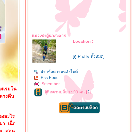
มวเซาผู้น่าสงสาร
Location :
[ดู Profile ทั้งหมด]
ฝากข้อความหลังไมค์
Rss Feed
Smember
โรงแรมโน
ผู้ติดตามบล็อก : 99 คน [
?
]
กลางคืน
มองอะไร
ผา เนื้อ
้น ค่อน