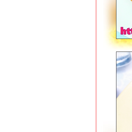
สไตล์ญี่ปุ่น
มาลีก๋วยเตี๋ยวต้มยำสุโขทัย สาขาคัน
คลอง เชียงใหม่
ครัวป๊อก 9 (ครัวข้าวจ้าวเดิม) ถนน
เลียบคลองชลประทาน เชียงใหม่
Yayuan อาหารจีนเสฉวน/ชานตง @
Terminal 21 Pattaya
ก๋วยเตี๋ยวซุปเปอร์เอ็นตุ๋น นาเกลือ พัทยา
ราดหน้าฮ่องกง ตลาดใหม่นาเกลือ พัทยา
ข้าวหมูแดงนาเกลือซอย 9 พัทยา
ครัวคุณชาญ ซอยโพธิสาร พัทยา
บานชื่น ระนอง ร้านของว่าง/อาหารจาน
เดียวขวัญใจหนุ่มสาว
ก๋องเมงจั้น บะหมี่ลิ้นชักในตำนาน
สมุทรสงคราม
Eighty Six Ramen นิมมานฯ ซอย 9
เชียงใหม่
ไอติมบ้านยาย นิมมานฯ & ข้าวซอยลุง
ประกิจ สาขา มช.
ฮวาเซียง อาหารจีนแนว street food