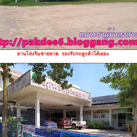
ลานโล่งริมชายหาด รองรับรถลูกค้าได้เยอะ