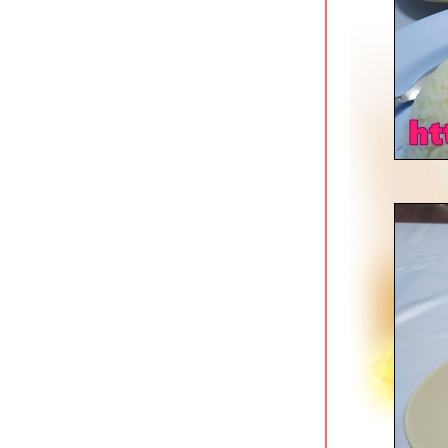
สมบูรณ์เป็ดย่าง นครปฐม
ข้าวหมูแดงหงษ์หยก ริมคลองเจดีย์บูชา
นครปฐม
เรือนศิริ Cafe & Restaurant บ้านเกาะ
อยุธยา
ก๋วยเตี๋ยวหมูตุ๋นคุณยาย บางแสน ชลบุรี
ข้าวต้มใบเตย อ่าวอุดม ศรีราชา
เป็ดย่างนาเกลือ ตลาดลานโพธิ์ พัทยา
นายฮวดข้าวขาหมู อยุธยา
เถ้าแก่ลาว อยุธยา ร้านอาหารกินดื่มริม
น้ำ
มองดูเรือ อยุธยา ร้านกุ้งเผาวิวสวยริมน้ำ
ส้มข้าวหมูแดง นครปฐม
กินจุคาเฟ่ ราชบุรี อาหารญี่ปุ่นอร่อ
ราคาย่อมเยา
เดอะบอส ราดรี ร้านกินดื่มฟังเพลงถนน
บายพาสราชบุรี
ชงต้งเหลาเนื้อ 1986 ราชบุรี
ข้าวต้มซุ่ยฮ้อ เฮียโต ตลาดสนามหญ้า
ราชบุรี