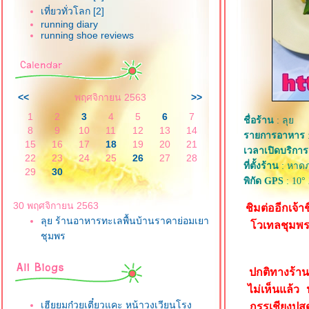
เที่ยวทั่วโลก [2]
running diary
running shoe reviews
<<
พฤศจิกายน 2563
>>
1
2
3
4
5
6
7
ชื่อร้าน
: ลุ
8
9
10
11
12
13
14
รายการอาหาร
15
16
17
18
19
20
21
เวลาเปิดบริการ
22
23
24
25
26
27
28
ที่ตั้งร้าน
: หาดภ
29
30
พิกัด GPS
: 10° 
30 พฤศจิกายน 2563
ชิมต่ออีกเจ
ลุย ร้านอาหารทะเลพื้นบ้านราคาย่อมเยา
วเทลชุมพรบี
ชุมพร
ปกติทางร้าน
ไม่เห็นแล้ว 
เฮียยมก๋วยเตี๋ยวแคะ หน้าวงเวียนโรง
กรรเชียงปูส