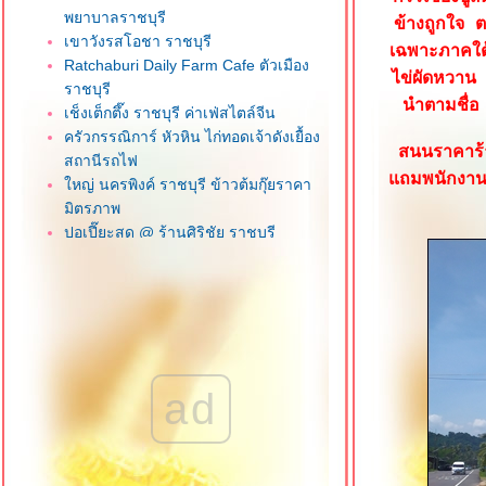
พยาบาลราชบุรี
ข้างถูกใจ ต
เขาวังรสโอชา ราชบุรี
เฉพาะภาคใต้
Ratchaburi Daily Farm Cafe ตัวเมือง
ไข่ผัดหวาน
ราชบุรี
นำตามชื่อ
เช็งเต็กตึ๊ง ราชบุรี ค่าเฟ่สไตล์จีน
ครัวกรรณิการ์ หัวหิน ไก่ทอดเจ้าดังเยื้อง
สนนราคาร้า
สถานีรถไฟ
ถมพนักงานบ
หญ่ นครพิงค์ ราชบุรี ข้าวต้มกุ๊ยราคา
มิตรภาพ
ปอเปี๊ยะสด @ ร้านศิริชัย ราชบุรี
สุดยอดเนื้อตุ๋น 2016 เชียงรา
Route Bar '90 เชียงราย ร้านกินดื่มราคา
มิตรภาพ
บะหมี่เกี๊ยวยูนนาน สาขาเชียงรา
ก๋วยเตี๋ยวเนื้อตุ๋น วัดดงมูลเหล็ก ถนน
ราชพฤกษ์ นนทบุรี
ad
นายฮ้อปูดอง บางบัวทอง นนทบุรี
ครัวแม่ฬา กะเพราโคตรปู หัวหิน
จ๊กแต้จิ๋วหัวหิน (โจ๊กเก้าเตา) ถนนแนบ
เคหาสน์