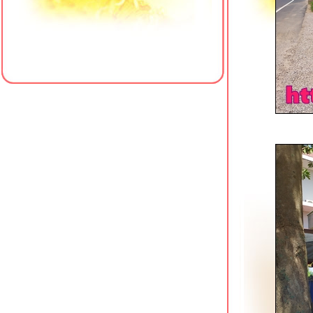
ข้าวหมูแดงนายเคี้ยง สาขาหัวหิน 102
3บันไดติ่มซำ & ซูชิ หัวหิน
ครัวป้าแจ๊ว (เจ้าเก่าเขาตะเกียบ) หัวหิน
ซอย 102
MMice-cream Homemade Hua Hin
กล้ตลาดโต้รุ่งหัวหิน
ป๋าเย็นตาโฟ พัทยาเหนือ
เทียนเทียนไหล 2 หาดใหญ่ ร้านอาหาร
จีนราคามิตรภาพ
ข้าวหมูแดงหมูกรอบ สูตรดั้งเดิมนครปฐม
ศรีราชา
ข้าวหมูแดงป้าลบ & ราชาไอศกรีม
ศรีราชา
เฮงเจริญกรุง ขาหมูเจ้าเก่า พัทยา
ทานูกิ โนะ อูตาเกะ ซอยนาเกลือ 16
พัทยา
เจ๊แหม่มข้าวต้ม-ก๋วยเตี๋ยวอัมพวา สาขา
3 พัทยา
The Box House โพธาราม คาเฟ่วิวสว
ริมน้ำ
เจ๊สาย หอยทอด-ข้าวต้มกุ๊ย โพธาราม