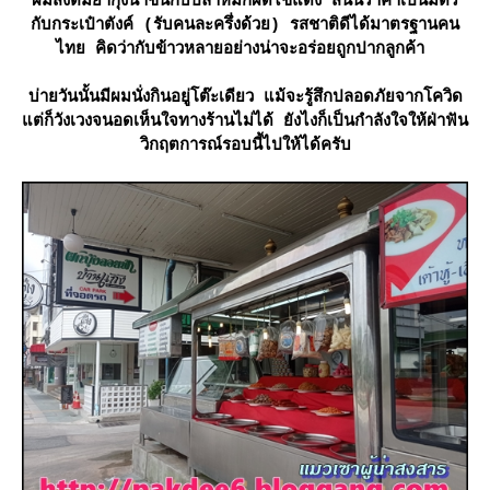
ผมสั่งต้มยำกุ้งน้ำข้นกับปลาหมึกผัดไข่แดง สนนราคาเป็นมิตร
กับกระเป๋าตังค์ (รับคนละครึ่งด้วย) รสชาติดีได้มาตรฐานคน
ไทย คิดว่ากับข้าวหลายอย่างน่าจะอร่อยถูกปากลูกค้า
บ่ายวันนั้นมีผมนั่งกินอยู่โต๊ะเดียว แม้จะรู้สึกปลอดภัยจากโควิด
ต่ก็วังเวงจนอดเห็นใจทางร้านไม่ได้ ยังไงก็เป็นกำลังใจให้ฝ่าฟัน
วิกฤตการณ์รอบนี้ไปให้ได้ครับ