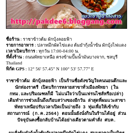
ชื่อร้าน
: ราชาข้าวต้ม ผักบุ้งลอยฟ้า
รายการอาหาร
: ปลาหมึกผัดไข่แดง ต้มยำกุ้งน้ำข้น ผักบุ้งไฟแดง
เวลาเปิดบริการ
: ทุกวัน 17:00-04:00 น.
ที่ตั้งร้าน
: ถนนพัทยาเหนือ ตรงข้ามปั๊มน้ำมันบางจาก, ชลบุรี
Thailand
พิกัด GPS
: 12° 56' 57.45" N 100° 53' 57.77" E
ราชาข้าวต้ม ผักบุ้งลอยฟ้า เป็นร้านชื่อดังขวัญใจคนนอนดึกและ
นักท่องราตรี เปิดบริการหลายสาขาทั่วเมืองพัทยา (ใน
กทม.และปริมณฑลก็มี ไม่แน่ใจว่าเป็นแฟรนไชส์หรือเปล่า)
เดิมทำการช่วงเย็นถึงเกือบสว่างของอีกวัน ล่าสุดที่ผมแวะสาขา
พัทยาเหนือปรับเวลาเปิดเป็นบ่ายถึง 3 ทุ่มเพื่อให้เข้ากับ
สถานการณ์ (ก.ค.2564) ตอนนั้นยังนั่งกินในร้านได้อยู่ ส่วน
ปัจจุบันคงซื้อกลับบ้านได้อย่างเดียวตามคำสั่ง ศบค.