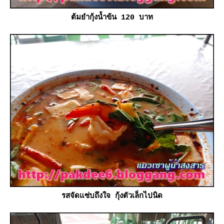
ต้มยำกุ้งน้ำข้น 120 บาท
รสจัดแซ่บถึงใจ กุ้งตัวเล็กไปนิด