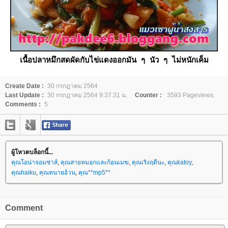
เนื้อปลาหมึกสดผัดกับไข่แดงออกมัน ๆ นัว ๆ ไม่หนักเค็ม
Create Date :
30 กรกฎาคม 2564
Last Update :
30 กรกฎาคม 2564 9:37:31 น.
Counter :
3593 Pageviews.
Comments :
5
ผู้โหวตบล็อกนี้...
คุณโอน่าจอมซ่าส์
,
คุณสายหมอกและก้อนเมฆ
,
คุณเริงฤดีนะ
,
คุณkatoy
,
คุณhaiku
,
คุณทนายอ้วน
,
คุณ**mp5**
Comment