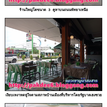
ร้านใหญ่โตขนาด 3 คูหาบนถนนพัทยาเหนือ
เงียบเหงาหดหู่ใจตามสภาพบ้านเมืองที่บริหารโดยรัฐบาลเฮงซว