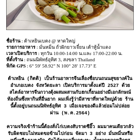
ชื่อร้าน
: ต้าเหยินเบตง @ หาดใหญ่
รายการอาหาร
: มั่นหมิ่น ถั่วฝักยาวเจี๋ยน เต้าหู้น้ำแดง
เวลาเปิดบริการ
: ทุกวัน 10:00-14:00 น.และ 17:00-22:00 น.
ที่ตั้งร้าน
: ถนนนิพัทธ์อุทิศ 3, สงขลา Thailand
พิกัด GPS
: 6° 59' 58.92" N 100° 28' 17.73" E
ต้าเหยิน (กิตติ) เป็นร้านอาหารจีนเลื่องชื่อบนถนนสุขยางค์ใน
อำเภอเบตง จังหวัดยะลา เปิดบริการมาตั้งแต่ปี 2527 ด้ว
สไตล์อาหารจีนกวางตุ้งผสมผสานกับฮกเกี้ยนอย่างมีเอกลักษณ์
ท้องถิ่นซึ่งหากินที่อื่นยาก ผมเพิ่งรู้ว่ามีสาขาที่หาดใหญ่ด้วย ร้าน
นี้ตั้งอยู่บนถนนนิพัทธ์อุทิศ 3 เมื่อเจอของดีแล้วย่อมไม่ปล่อ
ผ่าน (พ.ค.2564)
ความจริงเข้าร้านนี้ต้องสั่งไก่เบตงสับราดซีอิ๊ว ผมมาคนเดียวกลัว
รับผิดชอบไม่หมดขอข้ามไปก่อน จัดมา 3 อย่าง มั่นหมิ่นหรือ