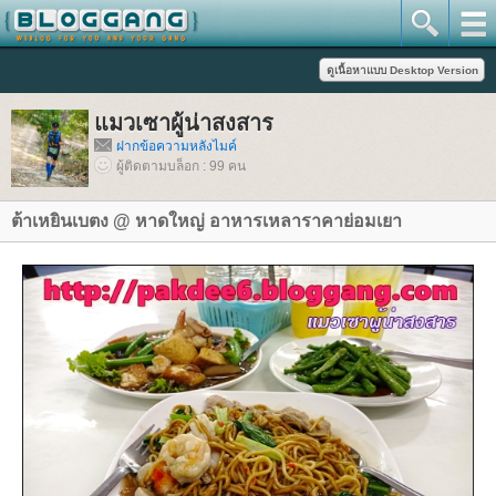
มวเซาผู้น่าสงสาร
ฝากข้อความหลังไมค์
ผู้ติดตามบล็อก : 99 คน
ต้าเหยินเบตง @ หาดใหญ่ อาหารเหลาราคาย่อมเยา