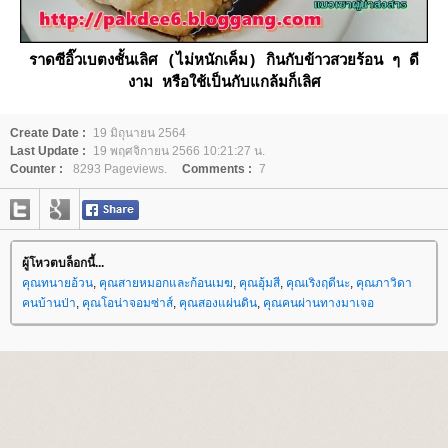
ราดซีอิ๊วเบตงชั้นเลิศ (ไม่หนักเค็ม) กินกับข้าวสวยร้อน ๆ ดี
งาม หรือใช้เป็นกับแกล้มก็เลิศ
Create Date :
19 มิถุนายน 2564
Last Update :
19 พฤศจิกายน 2566 10:21:27 น.
Counter :
8293 Pageviews.
Comments :
7
ผู้โหวตบล็อกนี้...
คุณทนายอ้วน
,
คุณสายหมอกและก้อนเมฆ
,
คุณอุ้มสี
,
คุณเริงฤดีนะ
,
คุณภาวิดา
คนบ้านป่า
,
คุณโอน่าจอมซ่าส์
,
คุณสองแผ่นดิน
,
คุณคนผ่านทางมาเจอ