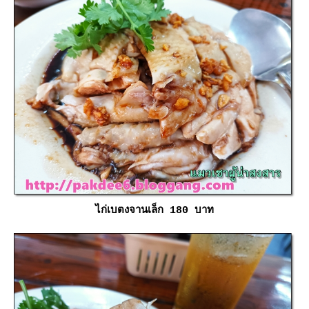
ไก่เบตงจานเล็ก 180 บาท