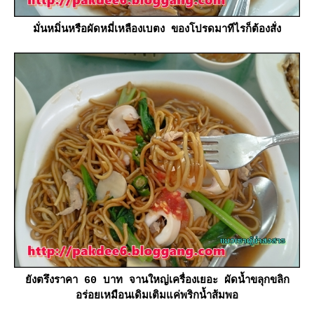
มั่นหมิ่นหรือผัดหมี่เหลืองเบตง ของโปรดมาทีไรก็ต้องสั่ง
ังตรึงราคา 60 บาท จานใหญ่เครื่องเยอะ ผัดน้ำขลุกขลิก
อร่อยเหมือนเดิมเติมแค่พริกน้ำส้มพอ