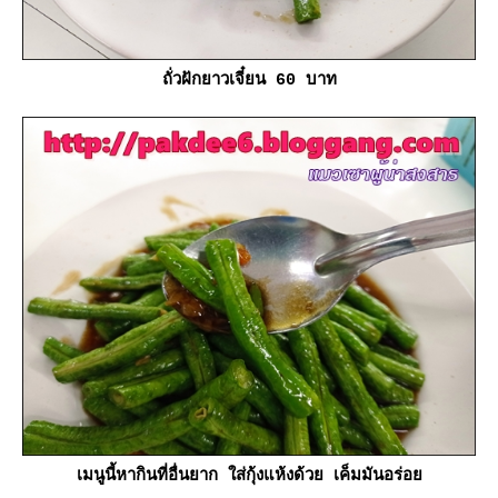
ถั่วฝักยาวเจี๋ยน 60 บาท
เมนูนี้หากินที่อื่นยาก ใส่กุ้งแห้งด้วย เค็มมันอร่อ