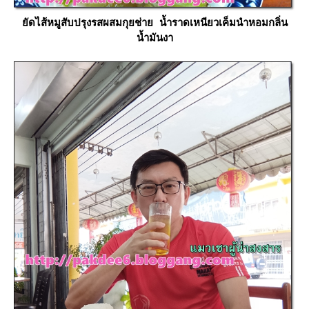
ัดไส้หมูสับปรุงรสผสมกุยช่าย น้ำราดเหนียวเค็มนำหอมกลิ่น
น้ำมันงา