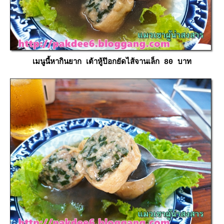
เมนูนี้หากินยาก เต้าหู้ป๊อกยัดไส้จานเล็ก 80 บาท