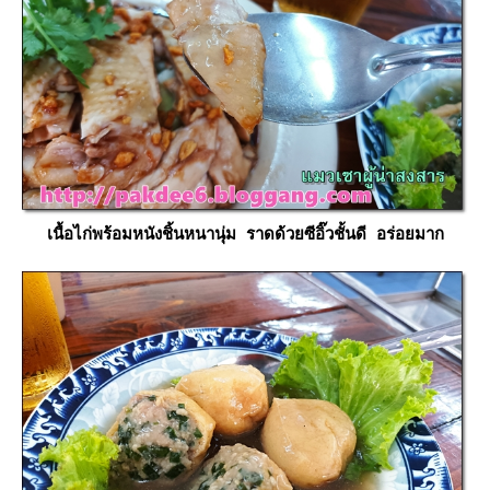
เนื้อไก่พร้อมหนังชิ้นหนานุ่ม ราดด้วยซีอิ๊วชั้นดี อร่อยมาก