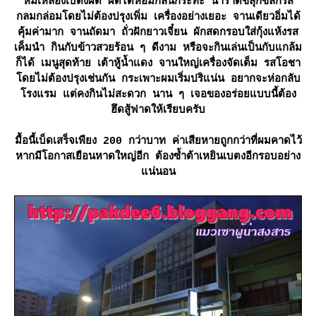
หมี่เหลืองเบตงผัด ผัดได้หอมกลิ่นกระทะ น้ำราดขลุกขลิกรส
กลมกล่อมโดยไม่ต้องปรุงเพิ่ม เครื่องอย่างเยอะ จานเดียวอิ่มได้
คุ้มค่ามาก จานถัดมา ถั่วฝักยาวเจี๋ยน ผักสดกรอบใส่กุ้งแห้งรส
เค็มนำ กินกับข้าวสวยร้อน ๆ ดีงาม หรือจะกินเล่นเป็นกับแกล้ม
ก็ได้ เมนูสุดท้าย เต้าหู้น้ำแดง จานใหญ่เครื่องจัดเต็ม รสโอชา
ดยไม่ต้องปรุงเช่นกัน กระเพาะผมเริ่มปริแน่น อยากจะห่อกลับ
รงแรม แต่คงกินไม่สะดวก นาน ๆ เจอของอร่อยแบบนี้ต้อง
ฮึดสู้ฟาดให้เรียบครับ
มื้อนี้เบ็ดเสร็จเพียง 200 กว่าบาท ค่าเสียหายถูกกว่าที่ผมคาดไว้
หากมีโอกาสเยือนหาดใหญ่อีก ต้องซ้ำต้าเหยินเบตงอีกรอบอย่าง
น่นอน