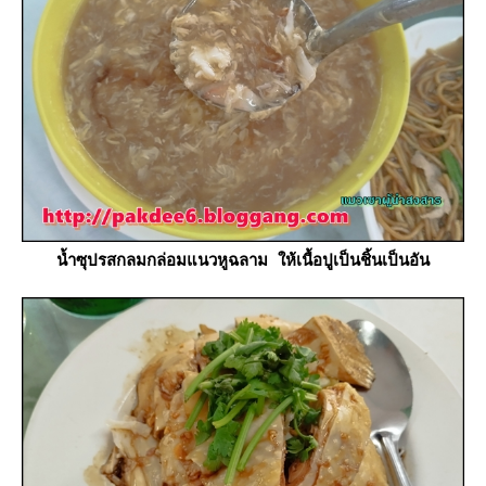
น้ำซุปรสกลมกล่อมแนวหูฉลาม ให้เนื้อปูเป็นชิ้นเป็นอัน