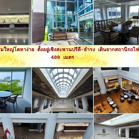
ใหญ่โตหาง่าย ตั้งอยู่เชิงสะพานปรีดี-ธำรง เดินจากสถานีรถไฟ
400 เมตร