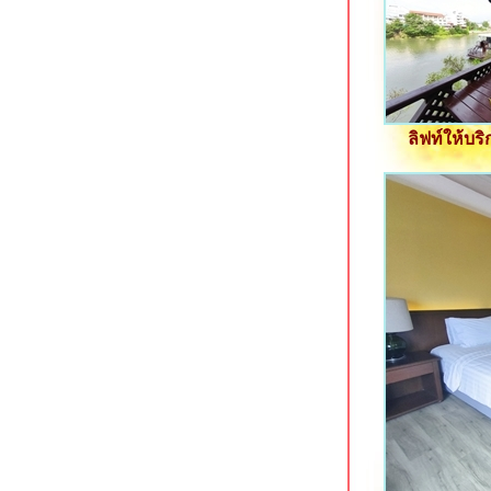
Kontorn Place ขอนแก่น ที่พักใกล้โรง
พยาบาลศรีนครินทร์
Kaennakorn Hotel โรงแรมประหยัด
จกลางเมืองขอนแก่น
Meena Villa นครนายก รีสอร์ทมีสวน
น้ำ
ลิฟท์ให้บ
Green House Hotel ที่พักใจกลางเมือง
กระบี่
Deevana Plaza Aonang อ่าวนางซอ
8 กระบี่
Aonang Dugong โรงแรมใหม่ใกล้หาด
อ่าวนาง กระบี่
Holiday Inn Siracha Laemchabang
หลมชบัง ชลบุรี
Mayflower Grande Hotel นิมมานฯ
ซอย 9 เชียงใหม่
Hotel Mayu เชียงใหม่ ที่พักทันสมัยใกล้
ห้างเมญ่า
Felix River Kwai Resort กาญจนบุรี
ร่มรื่นริมแม่น้ำแควใหญ่
D Varee Jomtien Beach หาดจอมเทียน