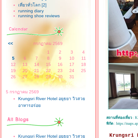
เที่ยวทั่วโลก [2]
running diary
running shoe reviews
<<
กรกฏาคม 2569
1
2
3
4
5
6
7
8
9
10
11
12
13
14
15
16
17
18
19
20
21
22
23
24
25
26
27
28
29
30
31
5 กรกฏาคม 2569
Krungsri River Hotel อยุธยา วิวสว
อาหารอร่อ
สถานที่ท่องเที่ยว
: K
พิกัด
:
https://maps
Krungsri Ri
Krungsri River Hotel อยุธยา วิวสว