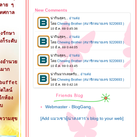
ปลาย ๆ
New Comments
เทศกาล
งรักษา
ก็ระดับ
ิ่งอำนว
นมาก
t buffet
ัดไลน์
ีกห้อง
ับ
Webmaster - BlogGang
[Add แมวเซาผู้น่าสงสาร's blog to your web]
ีความสุข