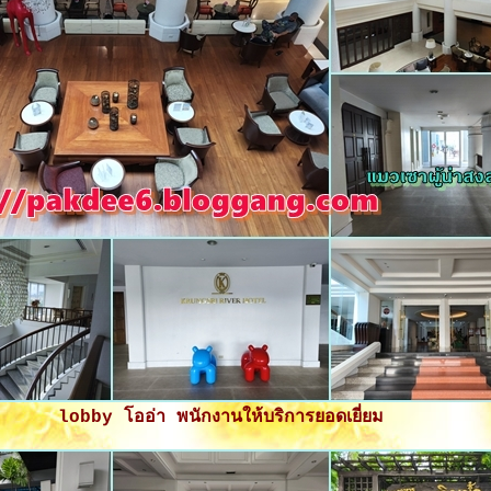
lobby โออ่า พนักงานให้บริการยอดเยี่ยม