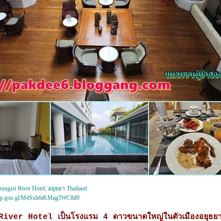
rungsri River Hotel, อยุธยา Thailand
.app.goo.gl/M4Sxh6tKMag5WC8d9
ver Hotel เป็นโรงแรม 4 ดาวขนาดใหญ่ในตัวเมืองอยุธยา ตั