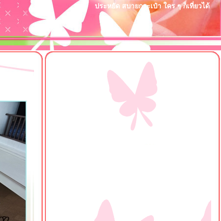
ประหยัด สบายกระเป๋า ใคร ๆ ก็เที่ยวได้