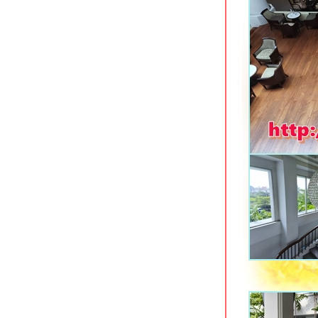
ทำเลเยี่ยม
Home Ayutthaya อยุธยา ที่พักริมแม่น้ำ
เจ้าพระยา
Xen Hotel Nakhon Pathom นครปฐม
ที่พักทันสมัยใจกลางเมือง
Baan Lamoon ราชบุรี ที่พักประหยัด
กล้ถนนเลี่ยงเมือง
Vanilla River ราชบุรี ที่พักประหยัดใกล้
ริมน้ำแม่กลอง
B2 Hat Yai Premier Hotel ที่พักใจกลาง
เมืองหาดใหญ่
Lake Inn สงขลา โรงแรมเก่าแก่ริม
ทะเลสาบ
Timber House Resort อ่าวนาง กระบี่
The Moon Night Hotel อ่าวนาว กระบี่
Huen Jao Ban Hotel เชียงใหม่ ที่พัก
ประหยัดเลียบคลองชลประทาน
Pause & Play Hotel ถนนเลียบคลอง
ชลประทาน เชียงใหม่
Mood Hotel พัทยาเหนือ ที่พักสำหรับคน