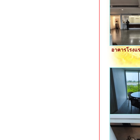
Eurotel Hotel กาญจนบุรี ที่พักใกล้ศูนย์
ราชการ
Oh Amphawa Boutique Resort
อัมพวา สมุทรสงคราม
T Pattaya Hotel พัทยาเหนือ
7 Days Premium Hotel พัทยาใต้
The S Design Hotel บุรีรัมย์
Civilize Hotel อุดรธานี โรงแรมสว
อาคารโรงแรม
จกลางเมือง
The Proud Exclusive Hotel นครปฐม
ที่พักทันสมัยใจกลางเมือง
Xen Hotel นครปฐม ที่พักทำเลดีใจกลาง
เมือง
Hop Inn นครปฐม ที่พักประหยัดใจกลาง
เมือง
The Cavalli Casa Resort อยุธยา
We by Samkwan บางแสน ชลบุรี
Holiday Inn Siracha แหลมฉบัง ชลบุรี
Unique Regency Hotel เขาพระ
ตำหนัก พัทยา
Phromsuk Hotel อยุธยา ที่พักประหยัด