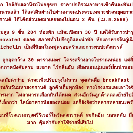
าสัก ใกล้กับสถานีรถไฟอยุธยา ราคาปกติรวมอาหารเช้าคืนละพัน
นานแล้ว ได้แค่เดินผ่านไปผ่านมาจนประจวบเหมาะช่วงหยุดยาว
รานต์ ได้โค้ดส่วนลดมาเลยจองไปนอน 2 คืน (เม.ย.2568)
สูง 9 ชั้น 204 ห้องพัก แม้จะเปิดมา 30 ปี แต่ได้รับการบำรุ
vated ตลอด สภาพทั่วไปจึงดูดีและน่าพัก ห้องอาหารจีนกู่เฉิง
ichelin เป็นที่นิยมในหมู่ครอบครัวและการพบปะสังสรรค์
 ถูกสุดกว้าง 30 ตารางเมตร โครงสร้างอาจโบราณหน่อย แต่ส
ภาคบังคับครบ สะอาด ไร้กลิ่นอับ เตียงนอนนุ่มแอร์เย็นน่านอ
ันสมัยน่าว่าย น่าจะเพิ่งปรับปรุงไม่นาน จุดเด่นคือ breakfas
ตรงกับวันมหาสงกรานต์ ลูกค้าเต็มทุกห้อง ทางโรงแรมเลยเอาใจจ
รมาก ไม่สามารถเลือกกินได้หมด ส่วนอีกวันลูกค้าลดลงย้ายไปอ
ี่เล็กกว่า ไลน์อาหารน้อยลงหน่อย แต่ก็ยังจัดว่าหลากหลายนะคร
อนที่โรงแรมกรุงศรีริเวอร์ในวันสงกรานต์ ผมกินอิ่ม นอนหลับ ม
มาก คุ้มค่ากับค่าใช้จ่ายที่เสียไป