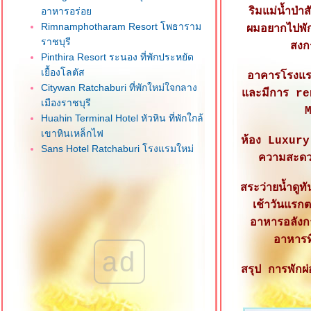
อาหารอร่อ
ริมแม่น้ำป่
Rimnamphotharam Resort โพธาราม
ผมอยากไปพัก
ราชบุรี
สงก
Pinthira Resort ระนอง ที่พักประหยัด
เยื้องโลตัส
อาคารโรงแรม
Citywan Ratchaburi ที่พักใหม่ใจกลาง
ละมีการ reno
เมืองราชบุรี
M
Huahin Terminal Hotel หัวหิน ที่พักใกล้
เขาหินเหล็กไฟ
ห้อง Luxury
Sans Hotel Ratchaburi โรงแรมใหม่
ความสะดวก
จกลางเมืองราชบุรี
One Budget Hotel Airport เชียงรา
สระว่ายน้ำดูท
ที่พักใกล้สนามบิน
เช้าวันแรก
M Power Hotel เชียงราย ที่พักใจกลาง
อาหารอลังกา
เมือง
อาหารท
CNC Residence บางใหญ่ นนทบุรี
ad
dusitD2 Hua Hin หัวหิน โรงแรมใหม่
สรุป การพักผ่
ทำเลดี
Ibis Hua Hin หัวหิน ทำเลดีใกล้
ชายหาด