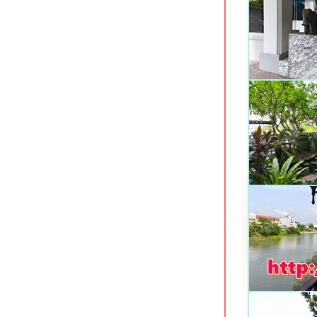
รุ่นใหม่
Lantana Pattaya Hotel & Resort นา
เกลือ พัทยา
The Iconic Hotel ระนอง ที่พักใจกลาง
เมือง
The Farm House Hotel ระนอง ที่พัก
อดนิยมใจกลางเมือง
Baan Tai Had Resort ที่พักริมน้ำแม่
กลอง สมุทรสงคราม
Stay with Nimman ที่พักสวยย่าน
นิมมานฯ เชียงใหม่
May Hotel Pattaya พัทยากลาง
Kokotel Pattaya South Beach พัทยา
ต้
Roma Hotel ขอนแก่น ที่พักประหยัด
จกลางเมือง
KL Boutique Hotel ซอยมหาราช 2
กระบี่
Sea Seeker Krabi Resort อ่าวนาง
กระบี่