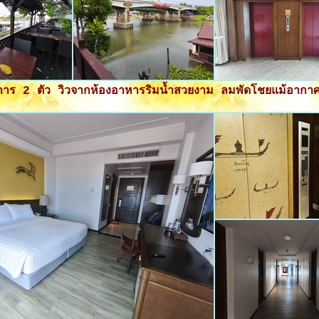
ริการ 2 ตัว วิวจากห้องอาหารริมน้ำสวยงาม ลมพัดโชยแม้อากาศ