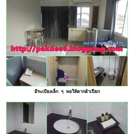
มีระเบียงเล็ก ๆ พอให้ตากผ้าเปียก