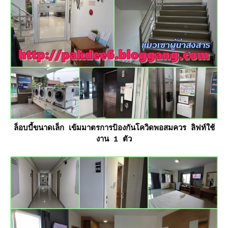
ล็อบบี้ขนาดเล็ก เข้มมาตรการป้องกันโควิดพอสมควร ลิฟท์ใช้
งาน 1 ตัว