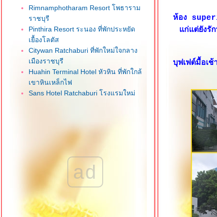
Rimnamphotharam Resort โพธาราม
ห้อง super
ราชบุรี
Pinthira Resort ระนอง ที่พักประหยัด
ก่แต่ยังร
เยื้องโลตัส
Citywan Ratchaburi ที่พักใหม่ใจกลาง
เมืองราชบุรี
บุฟเฟต์มื้อ
Huahin Terminal Hotel หัวหิน ที่พักใกล้
เขาหินเหล็กไฟ
Sans Hotel Ratchaburi โรงแรมใหม่
จกลางเมืองราชบุรี
One Budget Hotel Airport เชียงรา
ที่พักใกล้สนามบิน
M Power Hotel เชียงราย ที่พักใจกลาง
เมือง
CNC Residence บางใหญ่ นนทบุรี
ad
dusitD2 Hua Hin หัวหิน โรงแรมใหม่
ทำเลดี
Ibis Hua Hin หัวหิน ทำเลดีใกล้ชายหาด
Best Bella Hotel พัทยาเหนือ
Le Bali Resort & Spa พัทยาเหนือ