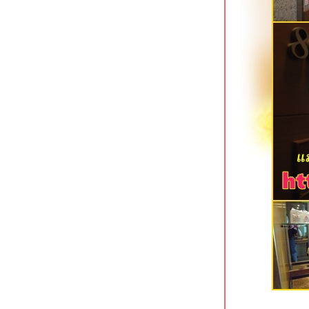
สมุทรสงคราม
T Pattaya Hotel พัทยาเหนือ
7 Days Premium Hotel พัทยาใต้
The S Design Hotel บุรีรัมย์
Civilize Hotel อุดรธานี โรงแรมสว
จกลางเมือง
The Proud Exclusive Hotel นครปฐม
ที่พักทันสมัยใจกลางเมือง
Xen Hotel นครปฐม ที่พักทำเลดีใจกลาง
เมือง
Hop Inn นครปฐม ที่พักประหยัดใจกลาง
เมือง
The Cavalli Casa Resort อยุธยา
We by Samkwan บางแสน ชลบุรี
Holiday Inn Siracha แหลมฉบัง ชลบุรี
Unique Regency Hotel เขาพระตำหนัก
พัทยา
Phromsuk Hotel อยุธยา ที่พักประหยัด
ทำเลเยี่ยม
Home Ayutthaya อยุธยา ที่พักริมแม่น้ำ