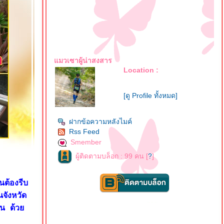
มวเซาผู้น่าสงสาร
Location :
[ดู Profile ทั้งหมด]
ฝากข้อความหลังไมค์
Rss Feed
Smember
ผู้ติดตามบล็อก : 99 คน [
?
]
ต้องรีบ
จังหวัด
กัน ด้ว