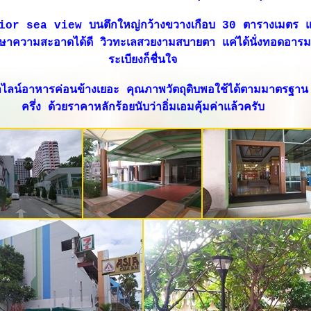
ior sea view บนตึกใหญ่กว้างขวางเกือบ 30 ตารางเมตร แม
ักษาความสะอาดได้ดี วิวทะเลสวยงามสบายตา แค่ได้นั่งทอดอาร
ระเบียงก็ชื่นใจ
เช้าไลน์อาหารค่อนข้างเยอะ คุณภาพวัตถุดิบพอใช้ได้ตามมาตรฐา
ครึ่ง ด้วยราคาหลักร้อยนับว่าอิ่มเอมคุ้มค่าแล้วครับ