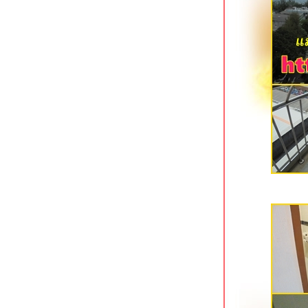
Green House Hotel ที่พักใจกลางเมือง
กระบี่
Deevana Plaza Aonang อ่าวนางซอย 8
กระบี่
Aonang Dugong โรงแรมใหม่ใกล้หาด
อ่าวนาง กระบี่
Holiday Inn Siracha Laemchabang แห
ลมชบัง ชลบุรี
Mayflower Grande Hotel นิมมานฯ ซอ
9 เชียงใหม่
Hotel Mayu เชียงใหม่ ที่พักทันสมัยใกล้
ห้างเมญ่า
Felix River Kwai Resort กาญจนบุรี
ร่มรื่นริมแม่น้ำแควใหญ่
D Varee Jomtien Beach หาดจอมเทียน
พัทยา
อีกครั้งกับ Ibis Pattaya พัทยาเหนือ
Rachabhura Hotel ราชบุรี โรงแรมสว
ริมน้ำแม่กลอง
B2 Chang Phueak Gate Premier Hotel
เชียงใหม่