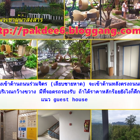
งเข้าด้านถนนร่วมจิตร (เลียบชายหาด) จะเข้าด้านหลังตรงถนน
ริเวณกว้างขวาง มีที่จอดรถรองรับ ถ้าได้ราคาหลักร้อยยังไงก็ดีกว่
นว guest house