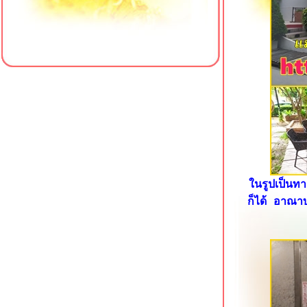
Z Sleep Hotel หาดใหญ่ ที่พักใกล้
เซ็นทรัลเฟสติวัล
Crystal Hotel Hat Yai ที่พักเยื้องเซ็นทรัล
เฟสติวัล หาดใหญ่
Centara Sonrisa Residences & Suites
ศรีราชา
Manhattan Pattaya Hotel ซอยนาเกลือ
16 พัทยา
The Resort Hotel @ Photharam
ราชบุรี
Cosi Pattaya Wong Amat Beach นา
เกลือ พัทยา
Vogue Pattaya Hotel พัทยากลาง
นรูปเป็นทา
Xen Hotel ถนนราชมรรคา นครปฐม
ก็ได้ อาณาบ
The Chill @ Krabi Hotel กระบี่
Hotel J Residence Pattaya พัทยาเหนือ
Shambhala Hotel Pattaya พัทยากลาง
Sabai @ Kan Resort กาญจนบุรี
Eurotel Hotel กาญจนบุรี ที่พักใกล้ศูนย์
ราชการ
Oh Amphawa Boutique Resort อัมพวา