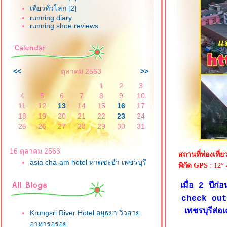
เที่ยวทั่วโลก [2]
running diary
running shoe reviews
<<
ตุลาคม 2563
>>
1
2
3
4
5
6
7
8
9
10
11
12
13
14
15
16
17
18
19
20
21
22
23
24
25
26
27
28
29
30
31
16 ตุลาคม 2563
สถานที่ท่องเที่ย
asia cha-am hotel หาดชะอำ เพชรบุรี
พิกัด GPS
: 12° 
เมื่อ 2 ปีก
check out เ
เพชรบุรีส่อ
Krungsri River Hotel อยุธยา วิวสว
อาหารอร่อ