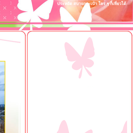
ประหยัด สบายกระเป๋า ใคร ๆ ก็เที่ยวได้