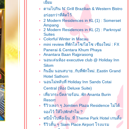
เยี่ยม
ตามไปกิน N' Grill Brazilian & Western Bistro
อร่อยกว่าที่คิดไว้
2 Modern Residences in KL (1) : Somerset
Ampang
2 Modern Residences in KL (2) : Parkroyal
Suites
Colorful Winter in Macau
mini review ที่พักโลโซ/ไฮโซ เชียงใหม่ : FX
Panerai & Centara Khum Phaya
Anantara Baan Rajprasong
นอนเล่นห้อง executive club @ Holiday Inn
Silom
กินอิ่ม นอนสบาย..กับที่พักใหม่..Eastin Grand
Hotel Sathorn
นอนไม่หลับที่ Holiday Inn Sands Cotai
Central (ห้อง Deluxe Suite)
เที่ยวกระบี่คลายร้อน..พัก Ananta Burin
Resort
รีวิวเหงา ๆ Jomtien Plaza Residence ไม่ได้
จองไว้ ให้ไปพักทำไม ?
หนีน้ำไปพึ่งเย็น..ที่ Theme Park Hotel เกนติ้ง
รีวิวสั้น ๆ Siam Place Airport โรงแรม