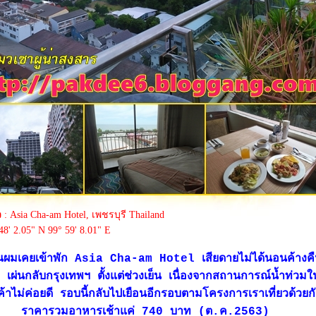
ว
: Asia Cha-am Hotel, เพชรบุรี Thailand
48' 2.05" N 99° 59' 8.01" E
่อนผมเคยเข้าพัก Asia Cha-am Hotel เสียดายไม่ได้นอนค้างคืน
ผ่นกลับกรุงเทพฯ ตั้งแต่ช่วงเย็น เนื่องจากสถานการณ์น้ำท่วมใน
เค้าไม่ค่อยดี รอบนี้กลับไปเยือนอีกรอบตามโครงการเราเที่ยวด้วย
ราคารวมอาหารเช้าแค่ 740 บาท (ต.ค.2563)