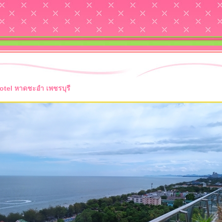
otel หาดชะอำ เพชรบุรี