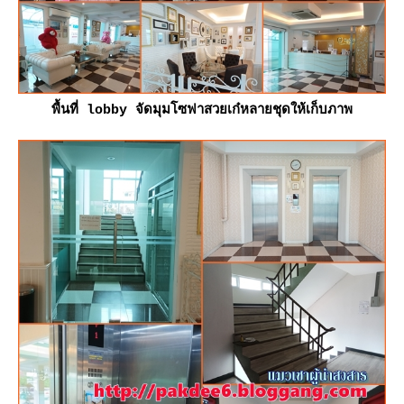
พื้นที่ lobby จัดมุมโซฟาสวยเก๋หลายชุดให้เก็บภาพ