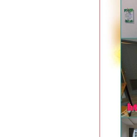
ราชการ
Oh Amphawa Boutique Resort อัมพวา
สมุทรสงคราม
T Pattaya Hotel พัทยาเหนือ
7 Days Premium Hotel พัทยาใต้
The S Design Hotel บุรีรัมย์
Civilize Hotel อุดรธานี โรงแรมสว
จกลางเมือง
The Proud Exclusive Hotel นครปฐม
ที่พักทันสมัยใจกลางเมือง
Xen Hotel นครปฐม ที่พักทำเลดีใจกลาง
เมือง
Hop Inn นครปฐม ที่พักประหยัดใจกลาง
เมือง
The Cavalli Casa Resort อยุธยา
We by Samkwan บางแสน ชลบุรี
Holiday Inn Siracha แหลมฉบัง ชลบุรี
Unique Regency Hotel เขาพระตำหนัก
พัทยา
Phromsuk Hotel อยุธยา ที่พักประหยัด