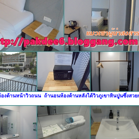
องด้านหน้าวิวถนน ถ้านอนห้องด้านหลังได้วิวภูเขาหินปูนซึ่งสวย