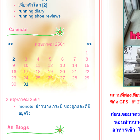
เที่ยวทั่วโลก [2]
running diary
running shoe reviews
<<
พฤษภาคม 2564
>>
1
2
3
4
5
6
7
8
9
10
11
12
13
14
15
16
17
18
19
20
21
22
23
24
25
26
27
28
29
30
31
สถานที่ท่องเที่ย
2 พฤษภาคม 2564
พิกัด GPS
: 8° 2
monotel อ่าวนาง กระบี่ ของถูกและดีมี
อยู่จริง
ก่อนเจอมาตร
นอนอ่าวนา
อาหารเช้า โ