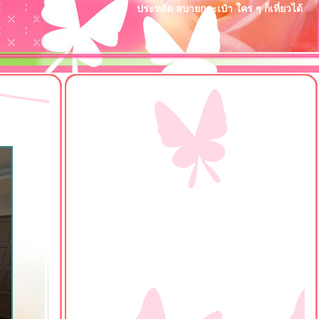
ประหยัด สบายกระเป๋า ใคร ๆ ก็เที่ยวได้