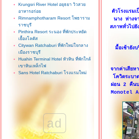
Krungsri River Hotel อยุธยา วิวสว
อาหารอร่อ
ตัวโรงแรมเป
Rimnamphotharam Resort โพธาราม
นาง ห่างจ
ราชบุรี
สภาพทั่วไปยั
Pinthira Resort ระนอง ที่พักประหยัด
เยื้องโลตัส
Citywan Ratchaburi ที่พักใหม่ใจกลาง
มื้อเช้าย
เมืองราชบุรี
Huahin Terminal Hotel หัวหิน ที่พักใกล้
เขาหินเหล็กไฟ
จากค่าเสียห
Sans Hotel Ratchaburi โรงแรมใหม่
ควิดระบาด 
จกลางเมืองราชบุรี
ผ่อน 2 คืนบอ
One Budget Hotel Airport เชียงรา
Monotel Aon
ที่พักใกล้สนามบิน
M Power Hotel เชียงราย ที่พักใจกลาง
เมือง
CNC Residence บางใหญ่ นนทบุรี
ad
dusitD2 Hua Hin หัวหิน โรงแรมใหม่
ทำเลดี
Ibis Hua Hin หัวหิน ทำเลดีใกล้ชายหาด