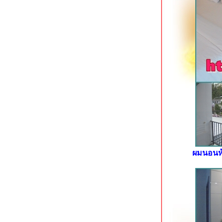
จกลางเมืองขอนแก่น
Meena Villa นครนายก รีสอร์ทมีสวนน้ำ
Green House Hotel ที่พักใจกลางเมือง
กระบี่
Deevana Plaza Aonang อ่าวนางซอย 8
กระบี่
Aonang Dugong โรงแรมใหม่ใกล้หาด
อ่าวนาง กระบี่
Holiday Inn Siracha Laemchabang แห
ลมชบัง ชลบุรี
Mayflower Grande Hotel นิมมานฯ ซอ
9 เชียงใหม่
Hotel Mayu เชียงใหม่ ที่พักทันสมัยใกล้
ห้างเมญ่า
ผมนอนห้
Felix River Kwai Resort กาญจนบุรี
ร่มรื่นริมแม่น้ำแควใหญ่
D Varee Jomtien Beach หาดจอมเทียน
พัทยา
อีกครั้งกับ Ibis Pattaya พัทยาเหนือ
Rachabhura Hotel ราชบุรี โรงแรมสว
ริมน้ำแม่กลอง