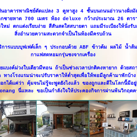
็นอาคารพาณิชย์ดัดแปลง 3 คูหาสูง 4 ชั้นบนถนนอ่าวนางฝั่งมัส
ากชายหาด 700 เมตร ห้อง deluxe กว้างประมาณ 26 ตารา
งใหม่ ตกแต่งเรียบง่าย สีสันสดใสสบายตา แถมมีระเบียงให้นั่งรั
สิ่งอำนวยความสะดวกจำเป็นในห้องมีครบถ้วน
ังบริการแบบบุฟเฟต์เล็ก ๆ ประกอบด้วย ABF ข้าวต้ม ผลไม้ น้ำส
กาแฟสดหอมกรุ่นชงจากเครื่อง
ายแบงค์ม่วงใบเดียวมีทอน ถ้าเป็นช่วงเวลาปกติคงหายาก ด้วยสถ
ทางโรงแรมน่าจะปรับราคาให้ต่ำสุดเพื่อให้พอมีลูกค้ามาพักบ้า
กได้แค่ว่า คุ้มจนไม่รู้จะพูดยังไงแล้ว ของถูกและดีในโลกนี้มีอยู่จ
ang นี่แหละ ขอเป็นกำลังใจให้ประคองกิจการผ่านพ้นวิกฤตครั้ง