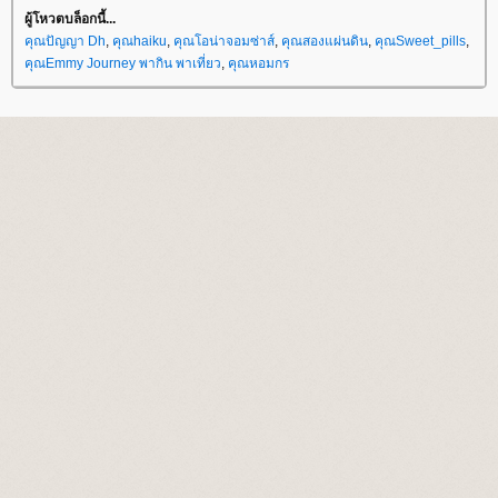
ผู้โหวตบล็อกนี้...
คุณปัญญา Dh
,
คุณhaiku
,
คุณโอน่าจอมซ่าส์
,
คุณสองแผ่นดิน
,
คุณSweet_pills
,
คุณEmmy Journey พากิน พาเที่ยว
,
คุณหอมกร