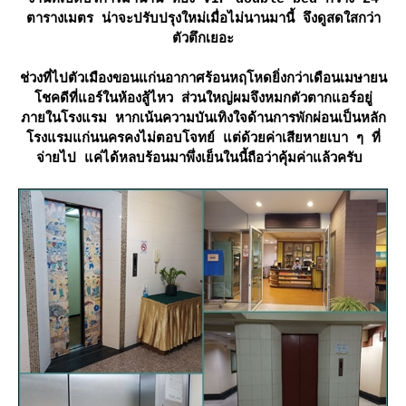
ตารางเมตร น่าจะปรับปรุงใหม่เมื่อไม่นานมานี้ จึงดูสดใสกว่า
ตัวตึกเยอะ
ช่วงที่ไปตัวเมืองขอนแก่นอากาศร้อนหฤโหดยิ่งกว่าเดือนเมษายน
ชคดีที่แอร์ในห้องสู้ไหว ส่วนใหญ่ผมจึงหมกตัวตากแอร์อยู่
ภายในโรงแรม หากเน้นความบันเทิงใจด้านการพักผ่อนเป็นหลัก
รงแรมแก่นนครคงไม่ตอบโจทย์ แต่ด้วยค่าเสียหายเบา ๆ ที่
จ่ายไป แค่ได้หลบร้อนมาพึ่งเย็นในนี้ถือว่าคุ้มค่าแล้วครับ