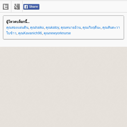
ผู้โหวตบล็อกนี้...
คุณสองแผ่นดิน
,
คุณhaiku
,
คุณkatoy
,
คุณทนายอ้วน
,
คุณเริงฤดีนะ
,
คุณสันตะวา
บข้าว
,
คุณKavanich96
,
คุณnewyorknurse