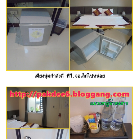
เตียงนุ่มกำลังดี ทีวี.จอเล็กไปหน่อ