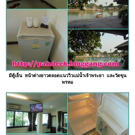
มีตู้เย็น หน้าต่างยาวตลอดแนววิวแม่น้ำเจ้าพระยา และวัดขุน
พรหม