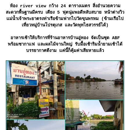
ห้อง river view กว้าง 24 ตารางเมตร สิ่งอำนวยความ
สะดวกพื้นฐานมีครบ เตียง 5 ฟุตนุ่มพอดีหลับสบาย หน้าต่างวิว
ม่น้ำเจ้าพระยาตรงท่าเรือข้ามฟากไปวัดขุนพรหม (ข้ามเรือไป
เที่ยวหมู่บ้านโปรตุเกส และวัดพุทไธสวรรย์ได้)
อาหารเช้าให้บริการที่ร้านอาหารบ้านอู่ทอง จัดเป็นชุด ABF
พร้อมชากาแฟ และผลไม้จานใหญ่ รับมื้อเช้าริมน้ำยามเช้าได้
บรรยากาศดีงาม แค่นี้ก็คุ้มค่าเสียหายแล้ว