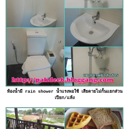
ห้องน้ำมี rain shower น้ำแรงพอใช้ เสียดายไม่กั้นแยกส่วน
เปียก/แห้ง