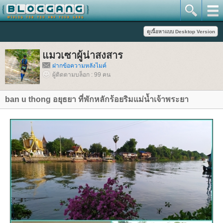
มวเซาผู้น่าสงสาร
ฝากข้อความหลังไมค์
ผู้ติดตามบล็อก : 99 คน
ban u thong อยุธยา ที่พักหลักร้อยริมแม่น้ำเจ้าพระยา