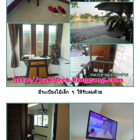
มีระเบียงไม้เล็ก ๆ ให้รับลมด้ว