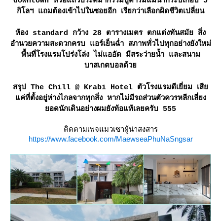
downtown หรือแถวประติมากรรมปูดำริมแม่น้ำกระบี่เกือบ 5
กิโลฯ แถมต้องเข้าไปในซอยอีก เรียกว่าเลือกผิดชีวิตเปลี่ยน
ห้อง standard กว้าง 28 ตารางเมตร ตกแต่งทันสมัย สิ่ง
อำนวยความสะดวกครบ แอร์เย็นฉ่ำ สภาพทั่วไปทุกอย่างยังใหม่
พื้นที่โรงแรมโปร่งโล่ง ไม่แออัด มีสระว่ายน้ำ และสนาม
บาสเกตบอลด้ว
สรุป The Chill @ Krabi Hotel ตัวโรงแรมดีเยี่ยม เสี
ค่ที่ตั้งอยู่ห่างไกลจากทุกสิ่ง หากไม่มีรถส่วนตัวควรหลีกเลี่ยง
อดนักเดินอย่างผมยังท้อแท้เลยครับ 555
ติดตามเพจแมวเซาผู้น่าสงสาร
https://www.facebook.com/MaewseaPhuNaSngsar