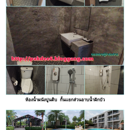
ห้องน้ำผนังปูนดิบ กั้นแยกส่วนอาบน้ำฝักบัว