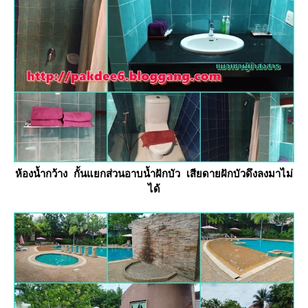
ห้องน้ำกว้าง กั้นแยกส่วนอาบน้ำฝักบัว เสียดายฝักบัวดึงลงมาไม่
ได้