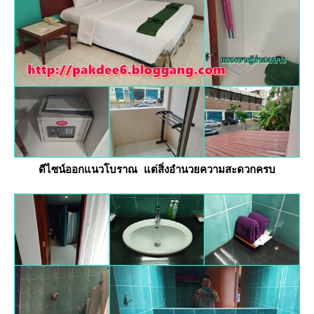
ดีไซน์ออกแนวโบราณ แต่สิ่งอำนวยความสะดวกครบ