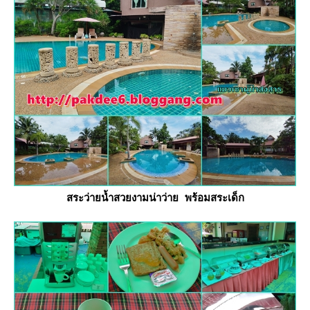
สระว่ายน้ำสวยงามน่าว่าย พร้อมสระเด็ก