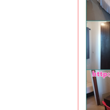
พยาบาลศรีนครินทร์
Kaennakorn Hotel โรงแรมประหยัด
จกลางเมืองขอนแก่น
Meena Villa นครนายก รีสอร์ทมีสวน
น้ำ
Green House Hotel ที่พักใจกลางเมือง
กระบี่
Deevana Plaza Aonang อ่าวนางซอ
8 กระบี่
Aonang Dugong โรงแรมใหม่ใกล้หาด
อ่าวนาง กระบี่
Holiday Inn Siracha Laemchabang
หลมชบัง ชลบุรี
Mayflower Grande Hotel นิมมานฯ
ซอย 9 เชียงใหม่
Hotel Mayu เชียงใหม่ ที่พักทันสมัยใกล้
ห้างเมญ่า
Felix River Kwai Resort กาญจนบุรี
ร่มรื่นริมแม่น้ำแควใหญ่
D Varee Jomtien Beach หาดจอมเทียน
พัทยา