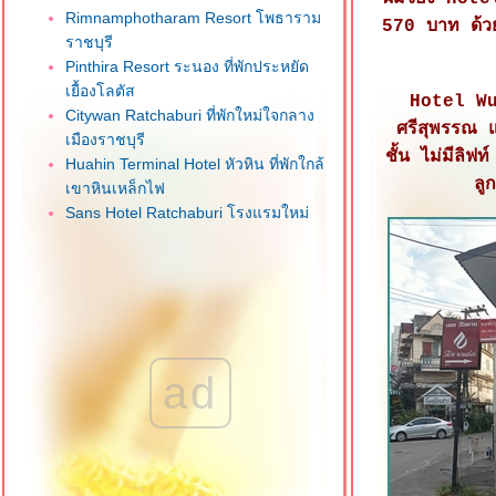
Rimnamphotharam Resort โพธาราม
570 บาท ด้วย
ราชบุรี
Pinthira Resort ระนอง ที่พักประหยัด
เยื้องโลตัส
Hotel Wua
Citywan Ratchaburi ที่พักใหม่ใจกลาง
ศรีสุพรรณ 
เมืองราชบุรี
ชั้น ไม่มีลิฟ
Huahin Terminal Hotel หัวหิน ที่พักใกล้
ลู
เขาหินเหล็กไฟ
Sans Hotel Ratchaburi โรงแรมใหม่
จกลางเมืองราชบุรี
One Budget Hotel Airport เชียงรา
ที่พักใกล้สนามบิน
M Power Hotel เชียงราย ที่พักใจกลาง
เมือง
CNC Residence บางใหญ่ นนทบุรี
ad
dusitD2 Hua Hin หัวหิน โรงแรมใหม่
ทำเลดี
Ibis Hua Hin หัวหิน ทำเลดีใกล้
ชายหาด
Best Bella Hotel พัทยาเหนือ