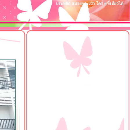
ประหยัด สบายกระเป๋า ใคร ๆ ก็เที่ยวได้