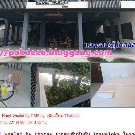
: Hotel Wualai by CMStay, เชียงใหม่ Thailand
6' 36.22" N 98° 59' 0.15" E
l Wualai by CMStay แบบกะทันหันกับ Traveloka ในรา