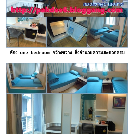
ห้อง one bedroom กว้างขวาง สิ่งอำนวยความสะดวกครบ