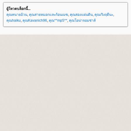
ผู้โหวตบล็อกนี้...
คุณทนายอ้วน
,
คุณสายหมอกและก้อนเมฆ
,
คุณสองแผ่นดิน
,
คุณเริงฤดีนะ
,
คุณhaiku
,
คุณKavanich96
,
คุณ**mp5**
,
คุณโอน่าจอมซ่าส์