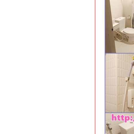
พยาบาลศรีนครินทร์
Kaennakorn Hotel โรงแรมประหยัด
จกลางเมืองขอนแก่น
Meena Villa นครนายก รีสอร์ทมีสวน
น้ำ
Green House Hotel ที่พักใจกลางเมือง
กระบี่
Deevana Plaza Aonang อ่าวนางซอ
8 กระบี่
Aonang Dugong โรงแรมใหม่ใกล้หาด
อ่าวนาง กระบี่
Holiday Inn Siracha Laemchabang
หลมชบัง ชลบุรี
Mayflower Grande Hotel นิมมานฯ
ซอย 9 เชียงใหม่
Hotel Mayu เชียงใหม่ ที่พักทันสมัยใกล้
ห้างเมญ่า
Felix River Kwai Resort กาญจนบุรี
ร่มรื่นริมแม่น้ำแควใหญ่
D Varee Jomtien Beach หาดจอมเทียน