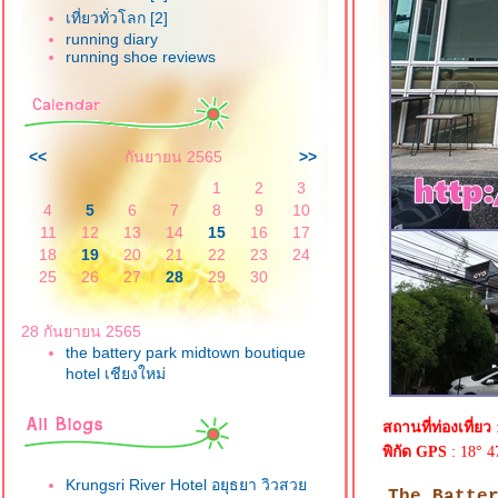
เที่ยวทั่วโลก [2]
running diary
running shoe reviews
<<
กันยายน 2565
>>
1
2
3
4
5
6
7
8
9
10
11
12
13
14
15
16
17
18
19
20
21
22
23
24
25
26
27
28
29
30
28 กันยายน 2565
the battery park midtown boutique
hotel เชียงใหม่
สถานที่ท่องเที่ยว
พิกัด GPS
: 18° 4
Krungsri River Hotel อยุธยา วิวสว
The Battery