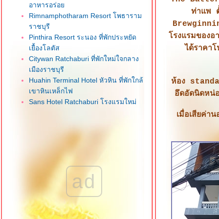
อาหารอร่อ
ท่าแพ ต
Rimnamphotharam Resort โพธาราม
Brewginning 
ราชบุรี
รงแรมของอาบั
Pinthira Resort ระนอง ที่พักประหยัด
เยื้องโลตัส
ได้ราคาโ
Citywan Ratchaburi ที่พักใหม่ใจกลาง
เมืองราชบุรี
Huahin Terminal Hotel หัวหิน ที่พักใกล้
ห้อง standar
เขาหินเหล็กไฟ
อึดอัดนิดหน
Sans Hotel Ratchaburi โรงแรมใหม่
จกลางเมืองราชบุรี
เมื่อเสียค่
One Budget Hotel Airport เชียงรา
ที่พักใกล้สนามบิน
M Power Hotel เชียงราย ที่พักใจกลาง
เมือง
CNC Residence บางใหญ่ นนทบุรี
ad
dusitD2 Hua Hin หัวหิน โรงแรมใหม่
ทำเลดี
Ibis Hua Hin หัวหิน ทำเลดีใกล้
ชายหาด