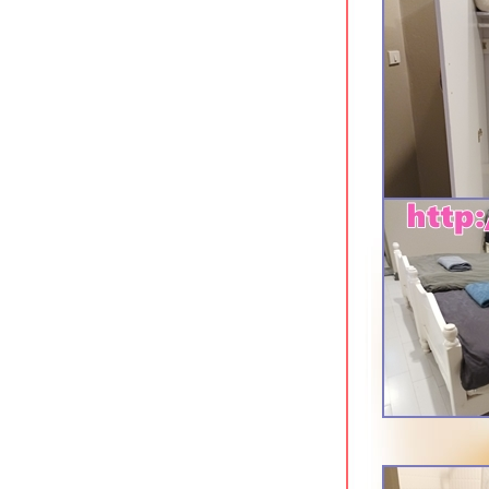
รุ่นใหม่
Lantana Pattaya Hotel & Resort นา
เกลือ พัทยา
The Iconic Hotel ระนอง ที่พักใจกลาง
เมือง
The Farm House Hotel ระนอง ที่พัก
อดนิยมใจกลางเมือง
Baan Tai Had Resort ที่พักริมน้ำแม่
กลอง สมุทรสงคราม
Stay with Nimman ที่พักสวยย่าน
นิมมานฯ เชียงใหม่
May Hotel Pattaya พัทยากลาง
Kokotel Pattaya South Beach พัทยา
ต้
Roma Hotel ขอนแก่น ที่พักประหยัด
จกลางเมือง
KL Boutique Hotel ซอยมหาราช 2
กระบี่
Sea Seeker Krabi Resort อ่าวนาง
กระบี่
Kontorn Place ขอนแก่น ที่พักใกล้โรง