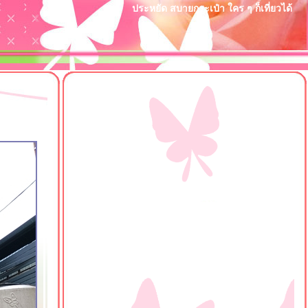
ประหยัด สบายกระเป๋า ใคร ๆ ก็เที่ยวได้