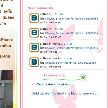
แฟ
New Comments
O เครือ
ง ผมจอง
มาก
กทึบและ
รบถ้วน
งสะดวก
Webmaster - BlogGang
[Add แมวเซาผู้น่าสงสาร's blog to your web]