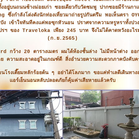
ั้งอยู่บนถนนช้างม่อยเก่า ซอยเดียวกับวัดชมพู ปากซอยมีร้านกา
ซึ่งกำลังโด่งดังนักท่องเที่ยวมาถ่ายรูปกันตรึม พอเห็นตรา OY
ง เข้าใจทันทีคงแค่พอซุกหัวนอน ปราศจากความหรูหราทั้งปว
ปรฯ ของ Traveloka เพียง 245 บาท จึงไม่ได้คาดหวังอะไร
(ก.ย.2565)
d กว้าง 20 ตารางเมตร ผมได้ห้องชั้นล่าง ไม่มีหน้าต่าง ออ
่อย ความสะอาดอยู่ในเกณฑ์ดี สิ่งอำนวยความสะดวกภาคบังคับค
านอนโรงเตี๊ยมหลักร้อยต้น ๆ อย่าได้โลภมาก ขอแค่ทำเลดีเดินทา
อร์เย็นนอนหลับปลอดภัยก็คุ้มค่าเสียหายแล้วครับ