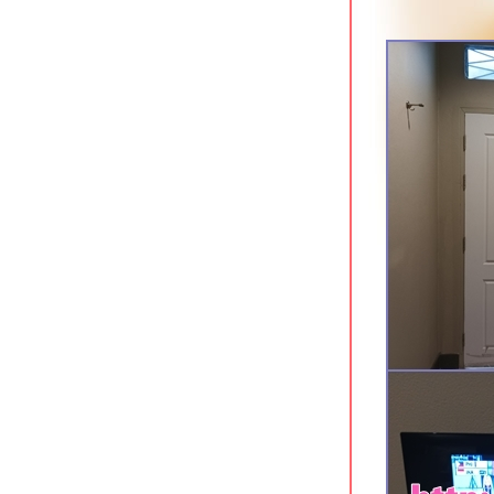
Eurotel Hotel กาญจนบุรี ที่พักใกล้ศูนย์
ราชการ
Oh Amphawa Boutique Resort
อัมพวา สมุทรสงคราม
T Pattaya Hotel พัทยาเหนือ
7 Days Premium Hotel พัทยาใต้
The S Design Hotel บุรีรัมย์
Civilize Hotel อุดรธานี โรงแรมสว
จกลางเมือง
The Proud Exclusive Hotel นครปฐม
ที่พักทันสมัยใจกลางเมือง
Xen Hotel นครปฐม ที่พักทำเลดีใจกลาง
เมือง
Hop Inn นครปฐม ที่พักประหยัดใจกลาง
เมือง
The Cavalli Casa Resort อยุธยา
We by Samkwan บางแสน ชลบุรี
Holiday Inn Siracha แหลมฉบัง ชลบุรี
Unique Regency Hotel เขาพระ
ตำหนัก พัทยา
Phromsuk Hotel อยุธยา ที่พักประหยัด