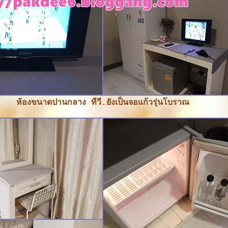
ห้องขนาดปานกลาง ทีวี.ยังเป็นจอแก้วรุ่นโบราณ