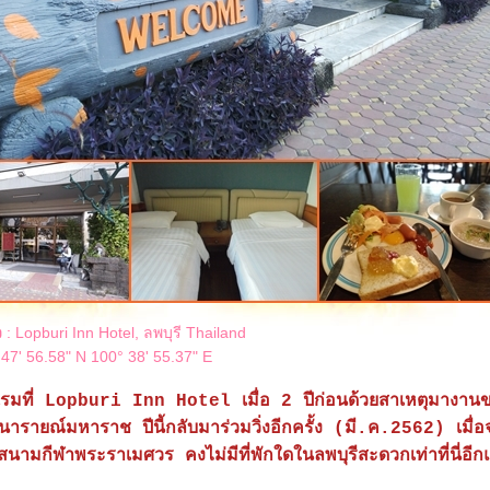
ว
: Lopburi Inn Hotel, ลพบุรี Thailand
 47' 56.58" N 100° 38' 55.37" E
แรมที่ Lopburi Inn Hotel เมื่อ 2 ปีก่อนด้วยสาเหตุมางาน
รายณ์มหาราช ปีนี้กลับมาร่วมวิ่งอีกครั้ง (มี.ค.2562) เมื่อ
นสนามกีฬาพระราเมศวร คงไม่มีที่พักใดในลพบุรีสะดวกเท่าที่นี่อีก