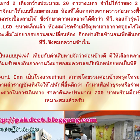
ard 2 เตียงกว้างประมาณ 20 ตารางเมตร จำไม่ได้ว่าจอง 2 เ
าจัดมาให้แบบนี้เลยตามเลย ห้องที่ได้แตกต่างจากคราวก่อนตรงพื้น
นกระเบื้องลายไม้ ซึ่งรักษาความสะอาดได้ดีกว่า ทีวี.จอแก้วรุ่
ทีวี.LCD ขนาดเล็กแล้ว ห้องผมโชคร้ายมีปัญหาเสาอากาศดูอะไรไม
าจะเต็มไม่อยากรบกวนขอเปลี่ยนห้อง อีกอย่างรีบเข้านอนเพื่อตื่นต
ทีวี.จึงหมดความจำเป็น
ป็นแบบบุฟเฟต์ เทียบกับค่าเสียหายจัดว่าค่อนข้างดี มีให้เลือกห
ีผมรับของกินจากงานวิ่งมาพอสมควรเลยเปิบนิดหน่อยพอเป็นพิธี
buri Inn เป็นโรงแรมเก่าแก่ สภาพโดยรวมค่อนข้างทรุดโทร
มสำราญบันเทิงใจให้ไปพักที่อื่นดีกว่า ถ้ามาเพื่อทำธุระหรือร่ว
มสะดวกในการเดินทาง ราคาคืนละประมาณ 700 บาทพร้อมมื้อเช้
เหมาะสมแล้วครับ