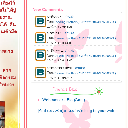
ตียงไว้
New Comments
ไม่ได้ปู
นโบราณ
่ได้ คืน
อนเช้ามืด
ลากหลา
ม หาก
มกิจกรรม
านับว่า
Webmaster - BlogGang
[Add แมวเซาผู้น่าสงสาร's blog to your web]