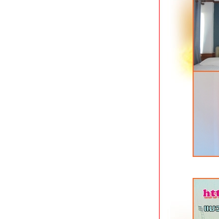
จกลางเมืองขอนแก่น
Meena Villa นครนายก รีสอร์ทมีสวนน้ำ
Green House Hotel ที่พักใจกลางเมือง
กระบี่
Deevana Plaza Aonang อ่าวนางซอย 8
กระบี่
Aonang Dugong โรงแรมใหม่ใกล้หาด
อ่าวนาง กระบี่
Holiday Inn Siracha Laemchabang แห
ลมชบัง ชลบุรี
Mayflower Grande Hotel นิมมานฯ ซอ
9 เชียงใหม่
Hotel Mayu เชียงใหม่ ที่พักทันสมัยใกล้
ห้างเมญ่า
Felix River Kwai Resort กาญจนบุรี
ร่มรื่นริมแม่น้ำแควใหญ่
D Varee Jomtien Beach หาดจอมเทียน
พัทยา
อีกครั้งกับ Ibis Pattaya พัทยาเหนือ
Rachabhura Hotel ราชบุรี โรงแรมสว
ริมน้ำแม่กลอง