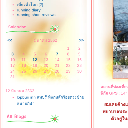
เที่ยวทั่วโลก [2]
running diary
running shoe reviews
<<
มีนาคม 2562
>>
1
2
3
4
5
6
7
8
9
10
11
12
13
14
15
16
17
18
19
20
21
22
23
24
25
26
27
28
29
30
31
สถานที่ท่องเที่ย
12 มีนาคม 2562
พิกัด GPS
: 14°
lopburi inn ลพบุรี ที่พักหลักร้อยตรงข้าม
สนามกีฬา
ผมเคยค้าง
พยาบาลพระนา
ตัวอยู่ใ