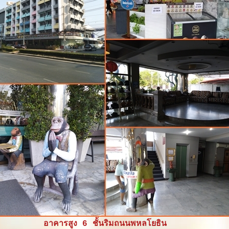
อาคารสูง 6 ชั้นริมถนนพหลโยธิน