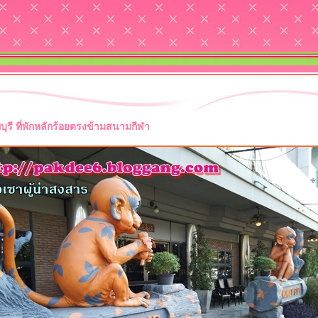
ุรี ที่พักหลักร้อยตรงข้ามสนามกีฬา