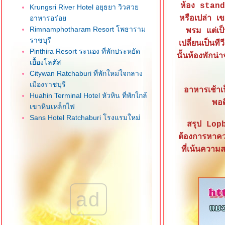
ห้อง stand
Krungsri River Hotel อยุธยา วิวสว
อาหารอร่อ
หรือเปล่า เข
Rimnamphotharam Resort โพธาราม
พรม แต่เป็
ราชบุรี
เปลี่ยนเป็น
Pinthira Resort ระนอง ที่พักประหยัด
นั้นห้องพักน่
เยื้องโลตัส
Citywan Ratchaburi ที่พักใหม่ใจกลาง
เมืองราชบุรี
อาหารเช้าเ
Huahin Terminal Hotel หัวหิน ที่พักใกล้
พอด
เขาหินเหล็กไฟ
Sans Hotel Ratchaburi โรงแรมใหม่
สรุป Lop
จกลางเมืองราชบุรี
ต้องการหาควา
One Budget Hotel Airport เชียงรา
ที่เน้นควา
ที่พักใกล้สนามบิน
M Power Hotel เชียงราย ที่พักใจกลาง
เมือง
CNC Residence บางใหญ่ นนทบุรี
ad
dusitD2 Hua Hin หัวหิน โรงแรมใหม่
ทำเลดี
Ibis Hua Hin หัวหิน ทำเลดีใกล้ชายหาด