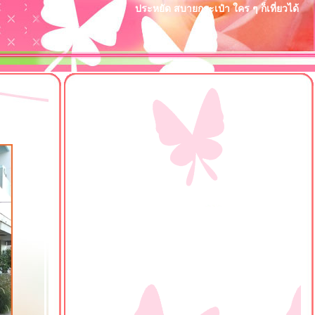
ประหยัด สบายกระเป๋า ใคร ๆ ก็เที่ยวได้