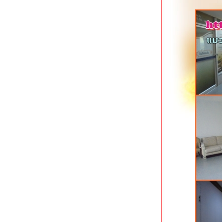
ราชการ
Oh Amphawa Boutique Resort อัมพวา
สมุทรสงคราม
T Pattaya Hotel พัทยาเหนือ
7 Days Premium Hotel พัทยาใต้
The S Design Hotel บุรีรัมย์
Civilize Hotel อุดรธานี โรงแรมสว
จกลางเมือง
The Proud Exclusive Hotel นครปฐม
ที่พักทันสมัยใจกลางเมือง
Xen Hotel นครปฐม ที่พักทำเลดีใจกลาง
เมือง
Hop Inn นครปฐม ที่พักประหยัดใจกลาง
เมือง
The Cavalli Casa Resort อยุธยา
We by Samkwan บางแสน ชลบุรี
Holiday Inn Siracha แหลมฉบัง ชลบุรี
Unique Regency Hotel เขาพระตำหนัก
พัทยา
Phromsuk Hotel อยุธยา ที่พักประหยัด