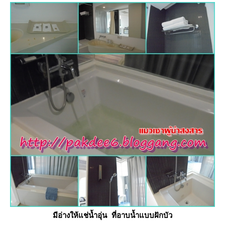
มีอ่างให้แช่น้ำอุ่น ที่อาบน้ำแบบฝักบัว