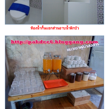
ห้องน้ำกั้นแยกส่วนอาบน้ำฝักบัว