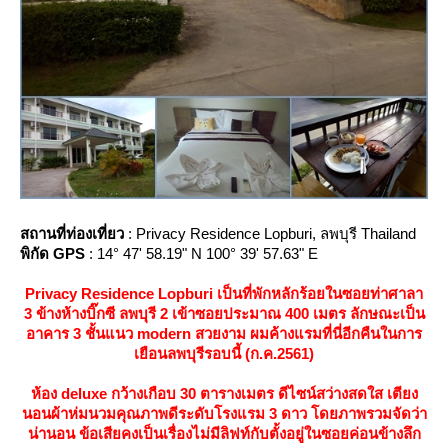
สถานที่ท่องเที่ยว
: Privacy Residence Lopburi, ลพบุรี Thailand
พิกัด GPS
: 14° 47' 58.19" N 100° 39' 57.63" E
Privacy Residence Lopburi เป็นที่พักหลักร้อยในซอยท่าศาลา
3 ข้างห้างบิ๊กซี ลพบุรี 2 เข้าซอยประมาณ 400 เมตร ลักษณะเป็น
อาคาร 3 ชั้นแนว modern สวยงาม ผมค้างแรมที่นี่อีกคืนในการ
เยือนลพบุรีรอบนี้ (ก.ค.2561)
ห้อง deluxe กว้างเกือบ 30 ตารางเมตร ดีไซน์สว่างสดใส เตียง
นอนผ้าห่มนวมคุณภาพดีระดับโรงแรม 3 ดาว โดยภาพรวมจัดว่า
น่านอน ข้อเสียคงเป็นเรื่องไม่มีลิฟท์กับตั้งอยู่ในซอยค่อนข้างลึก