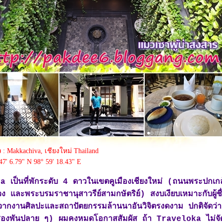
ว
: Makkachiva, เชียงใหม่ Thailand
47' 6.79" N 98° 59' 18.43" E
เป็นที่พักระดับ 4 ดาวในเขตคูเมืองเชียงใหม่ (ถนนพระปกเกล
ลวง และพระบรมราชานุสาวรีย์สามกษัตริย์) สงบเงียบเหมาะกับผู้ช
จากงานศิลปะและสถาปัตยกรรมล้านนาอันวิจิตรงดงาม ปกติจัดว่
องพันปลาย ๆ) ผมคงหมดโอกาสสัมผัส ถ้า Traveloka ไม่จั