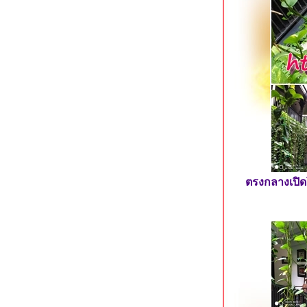
Meena Villa นครนายก รีสอร์ทมีสวนน้ำ
Green House Hotel ที่พักใจกลางเมือง
กระบี่
Deevana Plaza Aonang อ่าวนางซอย 8
กระบี่
Aonang Dugong โรงแรมใหม่ใกล้หาด
อ่าวนาง กระบี่
Holiday Inn Siracha Laemchabang แห
ลมชบัง ชลบุรี
Mayflower Grande Hotel นิมมานฯ ซอ
9 เชียงใหม่
Hotel Mayu เชียงใหม่ ที่พักทันสมัยใกล้
ตรงกลางเปิดโ
ห้างเมญ่า
Felix River Kwai Resort กาญจนบุรี
ร่มรื่นริมแม่น้ำแควใหญ่
D Varee Jomtien Beach หาดจอมเทียน
พัทยา
อีกครั้งกับ Ibis Pattaya พัทยาเหนือ
Rachabhura Hotel ราชบุรี โรงแรมสว
ริมน้ำแม่กลอง
B2 Chang Phueak Gate Premier Hotel