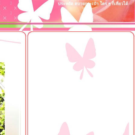
ประหยัด สบายกระเป๋า ใคร ๆ ก็เที่ยวได้