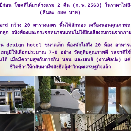
ปีก่อน โชคดีได้มาค้างแรม 2 คืน (ก.พ.2563) ในราคาไม่ถึ
(คืนละ 480 บาท)
ard กว้าง 20 ตารางเมตร พื้นไม้สักทอง เครื่องนอนคุณภาพ
กลุก ผนังห้องและกระจกหนาจนแทบไม่ได้ยินเสียงรบกวนจากภา
็น design hotel ขนาดเล็ก ห้องพักไม่ถึง 20 ห้อง อาหารเช้
เมนูมีให้เลือกประมาณ 7-8 อย่าง วัตถุดิบคุณภาพดี รสชาติใช
ิ่มได้ เมื่อมีความสุขกับการกิน นอน และเสพย์ (งานศิลปะ) แค่นี
ชีวิตชีวาให้กลับมามีพลังฮึดสู้ฝ่าวิกฤตเศรษฐกิจแล้ว