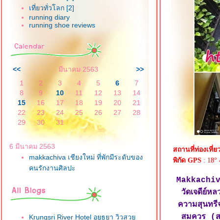
เที่ยวทั่วโลก [2]
running diary
running shoe reviews
<<
มีนาคม 2563
>>
1
2
3
4
5
6
7
8
9
10
11
12
13
14
15
16
17
18
19
20
21
22
23
24
25
26
27
28
29
30
31
6 มีนาคม 2563
สถานที่ท่องเที่ย
makkachiva เชียงใหม่ ที่พักมีระดับของ
พิกัด GPS
: 18° 
คนรักงานศิลปะ
Makkachiva 
วัดเจดีย์ห
ความสุนทรี
สมควร (ส
Krungsri River Hotel อยุธยา วิวสว