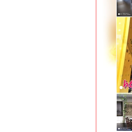
Oh Amphawa Boutique Resort อัมพวา
สมุทรสงคราม
T Pattaya Hotel พัทยาเหนือ
7 Days Premium Hotel พัทยาใต้
The S Design Hotel บุรีรัมย์
Civilize Hotel อุดรธานี โรงแรมสว
จกลางเมือง
The Proud Exclusive Hotel นครปฐม
ที่พักทันสมัยใจกลางเมือง
Xen Hotel นครปฐม ที่พักทำเลดีใจกลาง
เมือง
Hop Inn นครปฐม ที่พักประหยัดใจกลาง
เมือง
The Cavalli Casa Resort อยุธยา
We by Samkwan บางแสน ชลบุรี
Holiday Inn Siracha แหลมฉบัง ชลบุรี
Unique Regency Hotel เขาพระตำหนัก
พัทยา
Phromsuk Hotel อยุธยา ที่พักประหยัด
ทำเลเยี่ยม