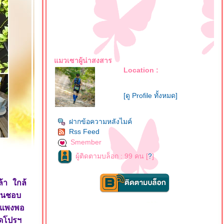
มวเซาผู้น่าสงสาร
Location :
[ดู Profile ทั้งหมด]
ฝากข้อความหลังไมค์
Rss Feed
Smember
ผู้ติดตามบล็อก : 99 คน [
?
]
้า ใกล้
ื่นชอบ
าแพงพอ
ดโปรฯ