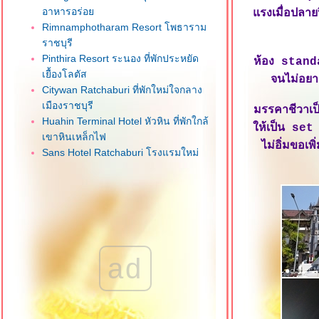
อาหารอร่อ
รงเมื่อปลาย
Rimnamphotharam Resort โพธาราม
ราชบุรี
Pinthira Resort ระนอง ที่พักประหยัด
ห้อง stand
เยื้องโลตัส
จนไม่อยา
Citywan Ratchaburi ที่พักใหม่ใจกลาง
เมืองราชบุรี
มรรคาชีวาเป
Huahin Terminal Hotel หัวหิน ที่พักใกล้
ห้เป็น set 
เขาหินเหล็กไฟ
ไม่อิ่มขอเพ
Sans Hotel Ratchaburi โรงแรมใหม่
จกลางเมืองราชบุรี
One Budget Hotel Airport เชียงรา
ที่พักใกล้สนามบิน
M Power Hotel เชียงราย ที่พักใจกลาง
เมือง
CNC Residence บางใหญ่ นนทบุรี
ad
dusitD2 Hua Hin หัวหิน โรงแรมใหม่
ทำเลดี
Ibis Hua Hin หัวหิน ทำเลดีใกล้ชายหาด
Best Bella Hotel พัทยาเหนือ